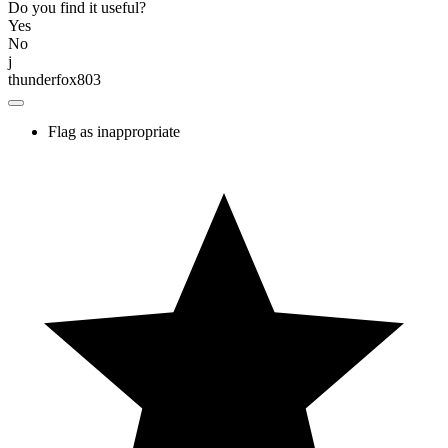
Do you find it useful?
Yes
No
j
thunderfox803
Flag as inappropriate