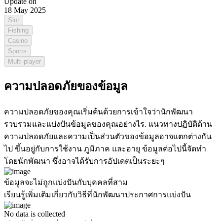
Update on
18 May 2025
Slot
Fishing
Casino
Sports
Multi-player
ความปลอดภัยของข้อมูล
ความปลอดภัยของคุณเริ่มต้นด้วยการเข้าใจว่านักพัฒนา
รวบรวมและแบ่งปันข้อมูลของคุณอย่างไร.
แนวทางปฏิบัติด้าน
ความปลอดภัยและความเป็นส่วนตัวของข้อมูลอาจแตกต่างกัน
ไป ขึ้นอยู่กับการใช้งาน ภูมิภาค และอายุ
ข้อมูลต่อไปนี้จัดทำ
โดยนักพัฒนา ซึ่งอาจได้รับการอัปเดตเป็นระยะๆ
ข้อมูลจะไม่ถูกแบ่งปันกับบุคคลที่สาม
เรียนรู้เพิ่มเติมเกี่ยวกับวิธีที่นักพัฒนาประกาศการแบ่งปัน
No data is collected