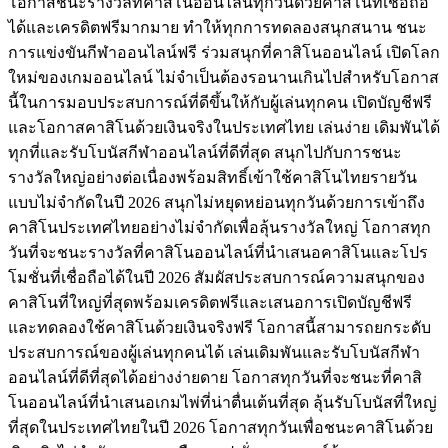
โอกาสชนะรางวัลที่คาสิโนออนไลน์ทุกวันด้วยคาสิโนที่เชื่อถือ
ได้และเครดิตฟรีมากมาย ทำให้ทุกการทดลองสนุกสนาน ชนะ
การแข่งขันกีฬาออนไลน์ฟรี ร่วมสนุกที่คาสิโนออนไลน์ เปิดโลก
ใหม่ของเกมออนไลน์ ไม่จำเป็นต้องรอนานเกินไปสำหรับโอกาส
นี้ในการมอบประสบการณ์ที่ดีขึ้นให้กับผู้เล่นทุกคน เปิดบัญชีฟรี
และโอกาสคาสิโนด้วยเงินจริงในประเทศไทย เล่นง่าย เดิมพันได้
ทุกที่และรับโบนัสกีฬาออนไลน์ที่ดีที่สุด สนุกไปกับการชนะ
รางวัลใหญ่อย่างต่อเนื่องพร้อมสิทธิ์เข้าใช้คาสิโนไทยรายวัน
แบบไม่จำกัดในปี 2026 สนุกไม่หยุดหย่อนทุกวันด้วยการเข้าถึง
คาสิโนประเทศไทยอย่างไม่จำกัดเพื่อลุ้นรางวัลใหญ่ โอกาสทุก
วันที่จะชนะรางวัลที่คาสิโนออนไลน์ที่นำเสนอคาสิโนและโปร
โมชั่นที่เชื่อถือได้ในปี 2026 สัมผัสประสบการณ์ความสนุกของ
คาสิโนที่ใหญ่ที่สุดพร้อมเครดิตฟรีและเสนอการเปิดบัญชีฟรี
และทดลองใช้คาสิโนด้วยเงินจริงฟรี โอกาสนี้สามารถยกระดับ
ประสบการณ์ของผู้เล่นทุกคนได้ เล่นเดิมพันและรับโบนัสกีฬา
ออนไลน์ที่ดีที่สุดได้อย่างง่ายดาย โอกาสทุกวันที่จะชนะที่คาสิ
โนออนไลน์ที่นำเสนอเกมไพ่ที่น่าตื่นเต้นที่สุด ลุ้นรับโบนัสที่ใหญ่
ที่สุดในประเทศไทยในปี 2026 โอกาสทุกวันเพื่อชนะคาสิโนด้วย