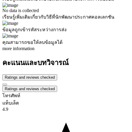
No data is collected
เรียนรู้เพิ่มเติมเกี่ยวกับวิธีที่นักพัฒนาประกาศคอลเลกชัน
ข้อมูลถูกเข้ารหัสระหว่างการส่ง
คุณสามารถขอให้ลบข้อมูลได้
more information
คะแนนและบทวิจารณ์
Ratings and reviews checked
Ratings and reviews checked
โทรศัพท์
แท็บเล็ต
4.9