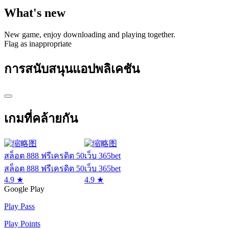
What's new
New game, enjoy downloading and playing together.
Flag as inappropriate
การสนับสนุนแอปพลิเคชัน
เกมที่คล้ายกัน
สล็อต 888 ฟรีเครดิต 50
เว็บ 365bet
สล็อต 888 ฟรีเครดิต 50
เว็บ 365bet
4.9 ★
4.9 ★
Google Play
Play Pass
Play Points