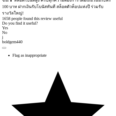
ขึ้น!📱 สล็อตโบนัสสูง ครบทุกความต้องการ เติมเงินวันนี้รับฟรี
100 บาท ฝากเงินรับโบนัสทันที สล็อตตัวท็อปแห่งปี ร่วมรับ
รางวัลใหญ่!
1658 people found this review useful
Do you find it useful?
Yes
No
j
boldgem440
Flag as inappropriate