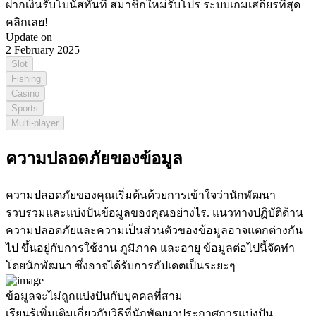
ฝากเงินรับโบนัสทันที สมาชิกใหม่รับโปร ระบบเกมเสถียรที่สุด
คลิกเลย!
Update on
2 February 2025
Slot
Fishing
Casino
Sports
Multi-player
ความปลอดภัยของข้อมูล
ความปลอดภัยของคุณเริ่มต้นด้วยการเข้าใจว่านักพัฒนา
รวบรวมและแบ่งปันข้อมูลของคุณอย่างไร.
แนวทางปฏิบัติด้าน
ความปลอดภัยและความเป็นส่วนตัวของข้อมูลอาจแตกต่างกัน
ไป ขึ้นอยู่กับการใช้งาน ภูมิภาค และอายุ
ข้อมูลต่อไปนี้จัดทำ
โดยนักพัฒนา ซึ่งอาจได้รับการอัปเดตเป็นระยะๆ
ข้อมูลจะไม่ถูกแบ่งปันกับบุคคลที่สาม
เรียนรู้เพิ่มเติมเกี่ยวกับวิธีที่นักพัฒนาประกาศการแบ่งปัน