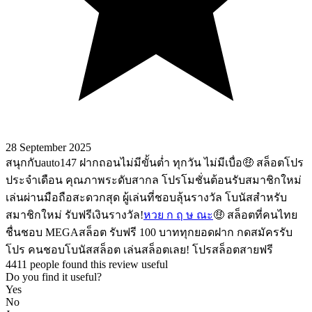
28 September 2025
สนุกกับauto147 ฝากถอนไม่มีขั้นต่ำ ทุกวัน ไม่มีเบื่อ🤑 สล็อตโปร
ประจำเดือน คุณภาพระดับสากล โปรโมชั่นต้อนรับสมาชิกใหม่
เล่นผ่านมือถือสะดวกสุด ผู้เล่นที่ชอบลุ้นรางวัล โบนัสสำหรับ
สมาชิกใหม่ รับฟรีเงินรางวัล!
หวย ก ฤ ษ ณะ
🤑 สล็อตที่คนไทย
ชื่นชอบ MEGAสล็อต รับฟรี 100 บาททุกยอดฝาก กดสมัครรับ
โปร คนชอบโบนัสสล็อต เล่นสล็อตเลย! โปรสล็อตสายฟรี
4411 people found this review useful
Do you find it useful?
Yes
No