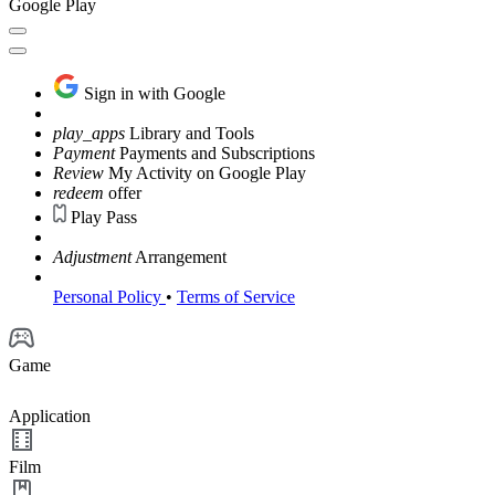
Google Play
Sign in with Google
play_apps
Library and Tools
Payment
Payments and Subscriptions
Review
My Activity on Google Play
redeem
offer
Play Pass
Adjustment
Arrangement
Personal Policy
•
Terms of Service
Game
Application
Film