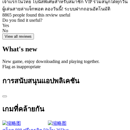
เจ้าแรกในไทย โบนัสพิเศษสำหรับสมาชิก VIP ร่วมสนุกได้ทุกวัน
ผู้เล่นสายล่าแจ็กพอต ลองวันนี้! ระบบฝากถอนอัตโนมัติ
8865 people found this review useful
Do you find it useful?
Yes
No
View all reviews
What's new
New game, enjoy downloading and playing together.
Flag as inappropriate
การสนับสนุนแอปพลิเคชัน
เกมที่คล้ายกัน