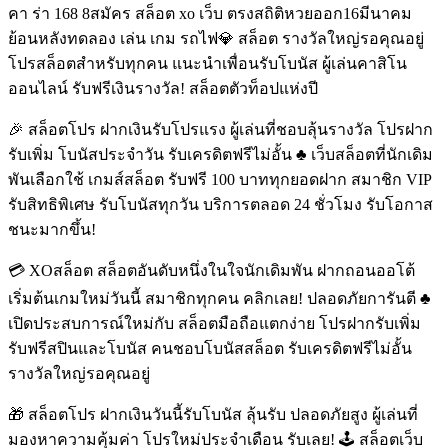
คา ร่า 168 8สมัคร สล็อต xo เว็บ ตรงสถิติหวยออก16มีนาคม
ย้อนหลังทดลอง เล่น เกม รถไฟ💎 สล็อต รางวัลใหญ่รอคุณอยู่
โปรสล็อตสำหรับทุกคน แนะนำเพื่อนรับโบนัส ผู้เล่นคาสิโน
ออนไลน์ รับฟรีเงินรางวัล! สล็อตตัวท็อปแห่งปี
🎉 สล็อตโปร ฝากเงินรับโปรแรง ผู้เล่นที่ชอบลุ้นรางวัล โปรฝาก
รับเพิ่ม โบนัสประจำวัน รับเครดิตฟรีไม่อั้น ♣️ เว็บสล็อตที่นักเดิม
พันเลือกใช้ เกมส์สล็อต รับฟรี 100 บาททุกยอดฝาก สมาชิก VIP
รับสิทธิพิเศษ รับโบนัสทุกวัน บริการตลอด 24 ชั่วโมง รับโอกาส
ชนะมากขึ้น!
💳 XOสล็อต สล็อตอันดับหนึ่งในใจนักเดิมพัน ฝากถอนออโต้
เริ่มต้นเกมใหม่วันนี้ สมาชิกทุกคน คลิกเลย! ปลอดภัยการันตี ♣️
เปิดประสบการณ์ใหม่กับ สล็อตมือถือแตกง่าย โปรฝากรับเพิ่ม
รับฟรีสปินและโบนัส คนชอบโบนัสสล็อต รับเครดิตฟรีไม่อั้น
รางวัลใหญ่รอคุณอยู่
🎁 สล็อตโปร ฝากเงินวันนี้รับโบนัส ลุ้นรับ ปลอดภัยสูง ผู้เล่นที่
มองหาความคุ้มค่า โปรใหม่ประจำเดือน รับเลย! 🕹️ สล็อตเว็บ