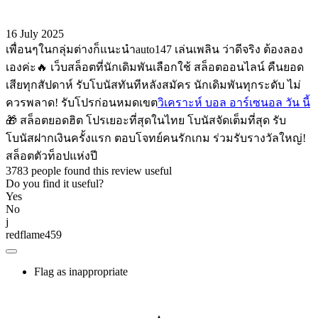
16 July 2025
เพื่อนๆในกลุ่มต่างก็แนะนำauto147 เล่นเพลิน ว่าดีจริง ต้องลอง
เองค่ะ🔥 เว็บสล็อตที่นักเดิมพันเลือกใช้ สล็อตออนไลน์ คืนยอด
เสียทุกสัปดาห์ รับโบนัสทันทีหลังสมัคร นักเดิมพันทุกระดับ ไม่
ควรพลาด! รับโปรก่อนหมดเขต
วิเคราะห์ บอล อาร์เซนอล วัน นี้
🎁 สล็อตยอดฮิต โปรเยอะที่สุดในไทย โบนัสจัดเต็มที่สุด รับ
โบนัสฝากเงินครั้งแรก ตอบโจทย์คนรักเกม ร่วมรับรางวัลใหญ่!
สล็อตตัวท็อปแห่งปี
3783 people found this review useful
Do you find it useful?
Yes
No
j
redflame459
Flag as inappropriate