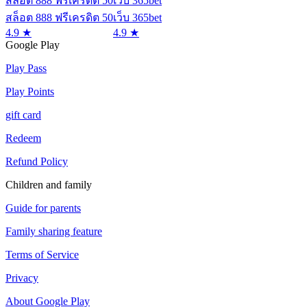
สล็อต 888 ฟรีเครดิต 50
เว็บ 365bet
สล็อต 888 ฟรีเครดิต 50
เว็บ 365bet
4.9 ★
4.9 ★
Google Play
Play Pass
Play Points
gift card
Redeem
Refund Policy
Children and family
Guide for parents
Family sharing feature
Terms of Service
Privacy
About Google Play