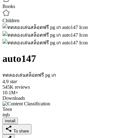
Books
Children
auto147
ทดลองเล่นสล็อตฟรี pg เก
4.9
star
545K reviews
10.1M+
Downloads
Teen
info
install
To share