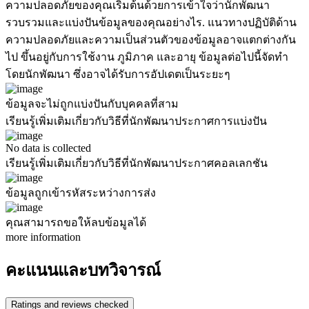
ความปลอดภัยของคุณเริ่มต้นด้วยการเข้าใจว่านักพัฒนา
รวบรวมและแบ่งปันข้อมูลของคุณอย่างไร.
แนวทางปฏิบัติด้าน
ความปลอดภัยและความเป็นส่วนตัวของข้อมูลอาจแตกต่างกัน
ไป ขึ้นอยู่กับการใช้งาน ภูมิภาค และอายุ
ข้อมูลต่อไปนี้จัดทำ
โดยนักพัฒนา ซึ่งอาจได้รับการอัปเดตเป็นระยะๆ
ข้อมูลจะไม่ถูกแบ่งปันกับบุคคลที่สาม
เรียนรู้เพิ่มเติมเกี่ยวกับวิธีที่นักพัฒนาประกาศการแบ่งปัน
No data is collected
เรียนรู้เพิ่มเติมเกี่ยวกับวิธีที่นักพัฒนาประกาศคอลเลกชัน
ข้อมูลถูกเข้ารหัสระหว่างการส่ง
คุณสามารถขอให้ลบข้อมูลได้
more information
คะแนนและบทวิจารณ์
Ratings and reviews checked