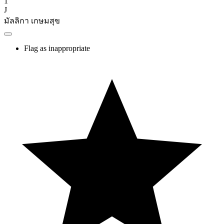
1
J
มัลลิกา เกษมสุข
Flag as inappropriate