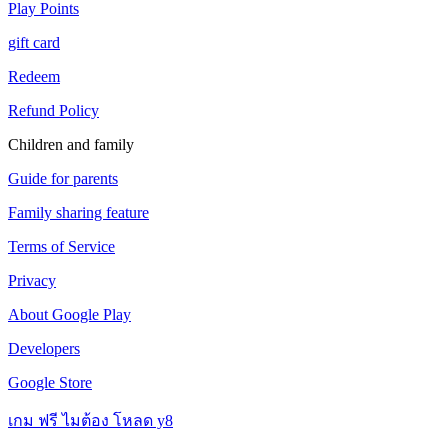
Play Points
gift card
Redeem
Refund Policy
Children and family
Guide for parents
Family sharing feature
Terms of Service
Privacy
About Google Play
Developers
Google Store
เกม ฟรี ไมต้อง โหลด y8