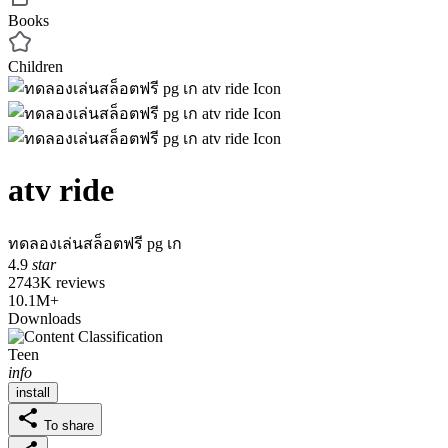
Books
Children
atv ride
ทดลองเล่นสล็อตฟรี pg เก
4.9
star
2743K reviews
10.1M+
Downloads
Teen
info
install
To share