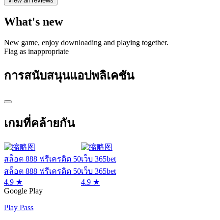
View all reviews
What's new
New game, enjoy downloading and playing together.
Flag as inappropriate
การสนับสนุนแอปพลิเคชัน
เกมที่คล้ายกัน
สล็อต 888 ฟรีเครดิต 50
เว็บ 365bet
สล็อต 888 ฟรีเครดิต 50
เว็บ 365bet
4.9 ★
4.9 ★
Google Play
Play Pass