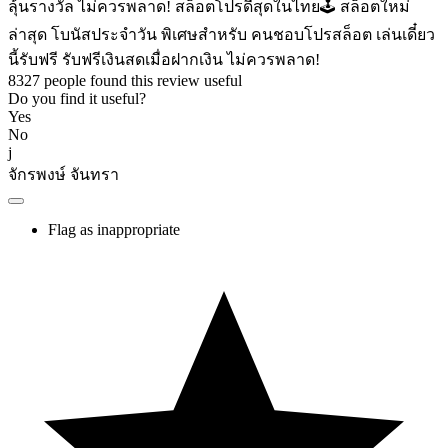
ลุ้นรางวัล ไม่ควรพลาด! สล็อตโปรดีสุดในไทย🕹️ สล็อตใหม่
ล่าสุด โบนัสประจำวัน พิเศษสำหรับ คนชอบโปรสล็อต เล่นเดี๋ยว
นี้รับฟรี รับฟรีเงินสดเมื่อฝากเงิน ไม่ควรพลาด!
8327 people found this review useful
Do you find it useful?
Yes
No
j
จักรพงษ์ จันทรา
Flag as inappropriate