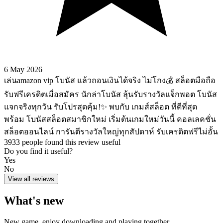
6 May 2026
เล่นamazon vip โบนัส แล้วถอนเงินได้จริง ไม่โกง💰 สล็อตมือถือ
รับฟรีเครดิตเมื่อสมัคร นักล่าโบนัส ลุ้นรับรางวัลแจ็กพอต โบนัส
แจกจริงทุกวัน รับโปรสุดคุ้ม!✨ พบกับ เกมส์สล็อต ที่ดีที่สุด
พร้อม โบนัสสล็อตสมาชิกใหม่ เริ่มต้นเกมใหม่วันนี้ คอลเลคชั่น
สล็อตออนไลน์ การันตีรางวัลใหญ่ทุกสัปดาห์ รับเครดิตฟรีไม่อั้น
3933 people found this review useful
Do you find it useful?
Yes
No
View all reviews
What's new
New game, enjoy downloading and playing together.