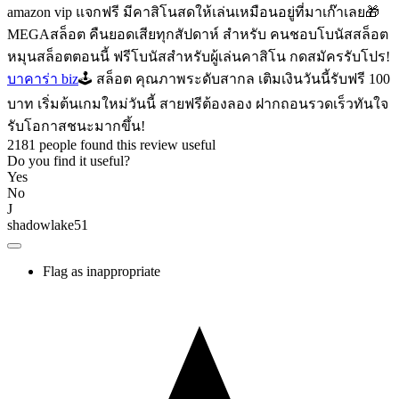
amazon vip แจกฟรี มีคาสิโนสดให้เล่นเหมือนอยู่ที่มาเก๊าเลย🎁
MEGAสล็อต คืนยอดเสียทุกสัปดาห์ สำหรับ คนชอบโบนัสสล็อต
หมุนสล็อตตอนนี้ ฟรีโบนัสสำหรับผู้เล่นคาสิโน กดสมัครรับโปร!
บาคาร่า biz
🕹️ สล็อต คุณภาพระดับสากล เติมเงินวันนี้รับฟรี 100
บาท เริ่มต้นเกมใหม่วันนี้ สายฟรีต้องลอง ฝากถอนรวดเร็วทันใจ
รับโอกาสชนะมากขึ้น!
2181 people found this review useful
Do you find it useful?
Yes
No
J
shadowlake51
Flag as inappropriate