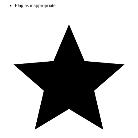
Flag as inappropriate