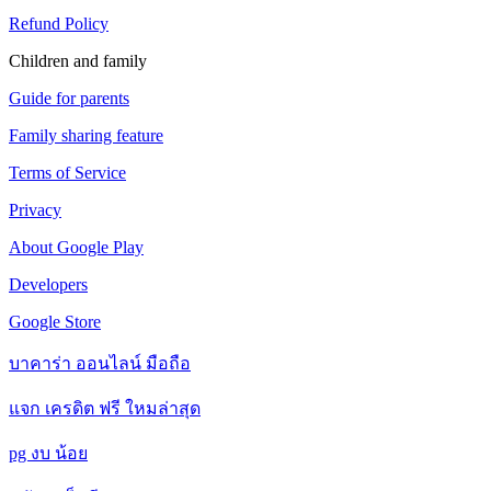
Refund Policy
Children and family
Guide for parents
Family sharing feature
Terms of Service
Privacy
About Google Play
Developers
Google Store
บาคาร่า ออนไลน์ มือถือ
แจก เครดิต ฟรี ใหมล่าสุด
pg งบ น้อย