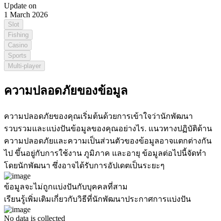
Update on
1 March 2026
Slot
Fishing
Casino
Sports
Multi-player
ความปลอดภัยของข้อมูล
ความปลอดภัยของคุณเริ่มต้นด้วยการเข้าใจว่านักพัฒนา
รวบรวมและแบ่งปันข้อมูลของคุณอย่างไร.
แนวทางปฏิบัติด้าน
ความปลอดภัยและความเป็นส่วนตัวของข้อมูลอาจแตกต่างกัน
ไป ขึ้นอยู่กับการใช้งาน ภูมิภาค และอายุ
ข้อมูลต่อไปนี้จัดทำ
โดยนักพัฒนา ซึ่งอาจได้รับการอัปเดตเป็นระยะๆ
ข้อมูลจะไม่ถูกแบ่งปันกับบุคคลที่สาม
เรียนรู้เพิ่มเติมเกี่ยวกับวิธีที่นักพัฒนาประกาศการแบ่งปัน
No data is collected