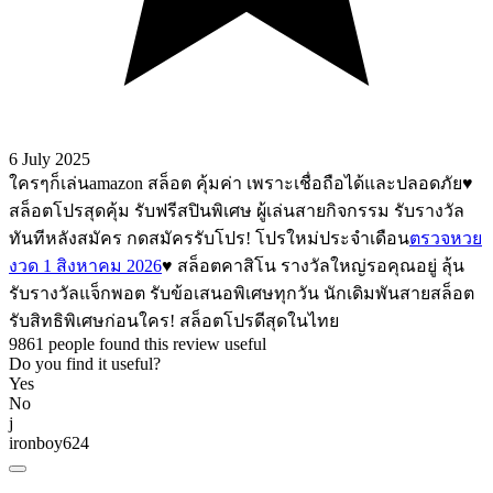
6 July 2025
ใครๆก็เล่นamazon สล็อต คุ้มค่า เพราะเชื่อถือได้และปลอดภัย♥️
สล็อตโปรสุดคุ้ม รับฟรีสปินพิเศษ ผู้เล่นสายกิจกรรม รับรางวัล
ทันทีหลังสมัคร กดสมัครรับโปร! โปรใหม่ประจำเดือน
ตรวจหวย
งวด 1 สิงหาคม 2026
♥️ สล็อตคาสิโน รางวัลใหญ่รอคุณอยู่ ลุ้น
รับรางวัลแจ็กพอต รับข้อเสนอพิเศษทุกวัน นักเดิมพันสายสล็อต
รับสิทธิพิเศษก่อนใคร! สล็อตโปรดีสุดในไทย
9861 people found this review useful
Do you find it useful?
Yes
No
j
ironboy624