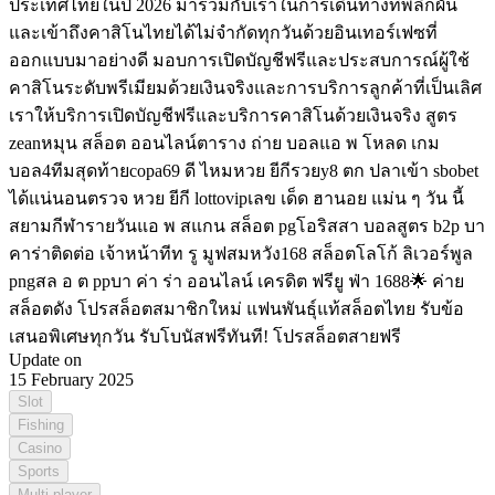
ประเทศไทยในปี 2026 มาร่วมกับเราในการเดินทางที่พลิกผัน
และเข้าถึงคาสิโนไทยได้ไม่จำกัดทุกวันด้วยอินเทอร์เฟซที่
ออกแบบมาอย่างดี มอบการเปิดบัญชีฟรีและประสบการณ์ผู้ใช้
คาสิโนระดับพรีเมียมด้วยเงินจริงและการบริการลูกค้าที่เป็นเลิศ
เราให้บริการเปิดบัญชีฟรีและบริการคาสิโนด้วยเงินจริง สูตร
zeanหมุน สล็อต ออนไลน์ตาราง ถ่าย บอลแอ พ โหลด เกม
บอล4ทีมสุดท้ายcopa69 ดี ไหมหวย ยีกีรวยy8 ตก ปลาเข้า sbobet
ได้แน่นอนตรวจ หวย ยีกี lottovipเลข เด็ด ฮานอย แม่น ๆ วัน นี้
สยามกีฬารายวันแอ พ สแกน สล็อต pgโอริสสา บอลสูตร b2p บา
คาร่าติดต่อ เจ้าหน้าทีท รู มูฟสมหวัง168 สล็อตโลโก้ ลิเวอร์พูล
pngสล อ ต ppบา ค่า ร่า ออนไลน์ เครดิต ฟรียู ฟ่า 1688🌟 ค่าย
สล็อตดัง โปรสล็อตสมาชิกใหม่ แฟนพันธุ์แท้สล็อตไทย รับข้อ
เสนอพิเศษทุกวัน รับโบนัสฟรีทันที! โปรสล็อตสายฟรี
Update on
15 February 2025
Slot
Fishing
Casino
Sports
Multi-player