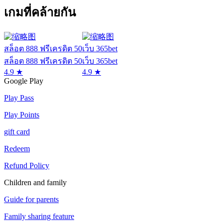
เกมที่คล้ายกัน
สล็อต 888 ฟรีเครดิต 50
เว็บ 365bet
สล็อต 888 ฟรีเครดิต 50
เว็บ 365bet
4.9 ★
4.9 ★
Google Play
Play Pass
Play Points
gift card
Redeem
Refund Policy
Children and family
Guide for parents
Family sharing feature