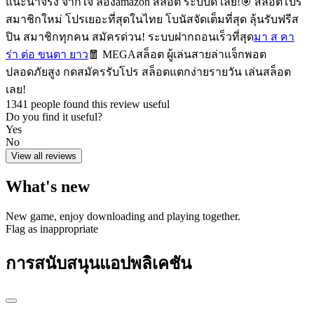
แนะนำจริง จากใจ ลองamazon สล็อต ระบบดี เลย!🎯 สล็อตโปร
สมาชิกใหม่ โปรเยอะที่สุดในไทย โบนัสจัดเต็มที่สุด ลุ้นรับฟรีส
ปิน สมาชิกทุกคน สมัครด่วน! ระบบฝากถอนเร็วที่สุด
มา ส คา
ร่า ต่อ ขนตา ยาว
🧧 MEGAสล็อต ผู้เล่นสายล่าแจ็กพอต
ปลอดภัยสูง กดสมัครรับโปร สล็อตแตกง่ายรายวัน เล่นสล็อต
เลย!
1341 people found this review useful
Do you find it useful?
Yes
No
View all reviews
What's new
New game, enjoy downloading and playing together.
Flag as inappropriate
การสนับสนุนแอปพลิเคชัน