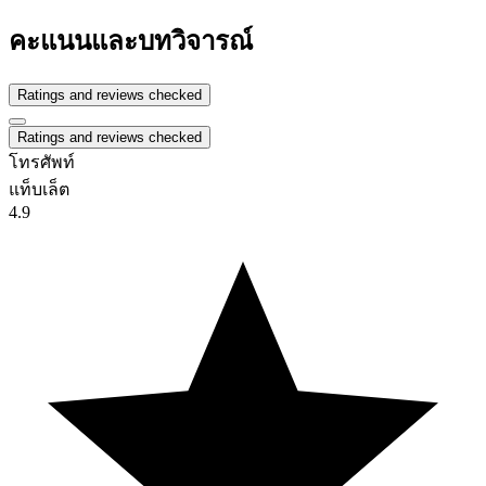
คะแนนและบทวิจารณ์
Ratings and reviews checked
Ratings and reviews checked
โทรศัพท์
แท็บเล็ต
4.9