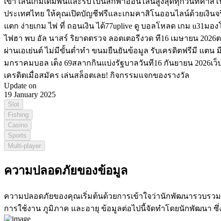
เขา เล่นเกมเดิมพันและรับโบนัสกีฬาออนไลน์สูงสุดทุกวันที่คา
ประเทศไทย ให้คุณเปิดบัญชีฟรีและเกมคาสิโนออนไลน์ด้วยเงินจริง
แตก ง่ายเกม ไพ่ ที่ ถอนเงิน ได้77uplive ดู บอลโหลด เกม u31มองโ
ไฟฮา พบ อัล นาสร์ ริยาดตรวจ ลอตเตอรีงวด ที16 เมษายน 2026ตร
ผ่านเอเย่นต์ ไม่มีขั้นต่ำทำ ขนมยืนยันข้อมูล รับเครดิตฟรีมี แตน
มกราคมบอล เต็ง 69สลากกินแบ่งรัฐบาลวันที16 กันยายน 2026เว็บ6
เครดิตเมื่อสมัคร เล่นสล็อตเลย! กิจกรรมแจกของรางวัล
Update on
19 January 2025
Slot
Fishing
Casino
Sports
Multi-player
ความปลอดภัยของข้อมูล
ความปลอดภัยของคุณเริ่มต้นด้วยการเข้าใจว่านักพัฒนารวบรวม
การใช้งาน ภูมิภาค และอายุ
ข้อมูลต่อไปนี้จัดทำโดยนักพัฒนา ซึ