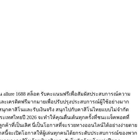
น allure 1688 สล็อต รับคะแนนฟรีเพื่อสัมผัสประสบการณ์ความ
้และเครดิตฟรีมากมายเพื่อปรับปรุงประสบการณ์ผู้ใช้อย่างมาก
สนุกคาสิโนและรับเงินจริง สนุกไปกับคาสิโนไทยแบบไม่จำกัด
เทศไทยปี 2026 จะทำให้คุณตื่นเต้นทุกครั้งที่ชนะแจ็คพอตที่
้าที่เป็นเลิศ นี่เป็นโอกาสที่จะรวยทางออนไลน์ได้อย่างง่ายดาย
โอกาสนี้จะเปิดโอกาสให้ผู้เล่นทุกคนได้ยกระดับประสบการณ์ของพวก