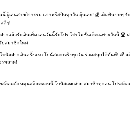
้ ผู้เล่นสายกิจกรรม แจกฟรีสปินทุกวัน ลุ้นเลย! 💰 เดิมพันง่ายๆกับ
สดีๆ!
ากแล้วรับเงินเพิ่ม เล่นวันนี้รับโปร โปรโมชั่นเด็ดเฉพาะวันนี้ 🏆
รับสมาชิกใหม่
บนัสฝากเงินครั้งแรก โบนัสแจกจริงทุกวัน ร่วมสนุกได้ทันที! 🌈 
ควรพลาด!
ยสล็อตดัง หมุนสล็อตตอนนี้ โบนัสแตกง่าย สมาชิกทุกคน โปรสล็อต