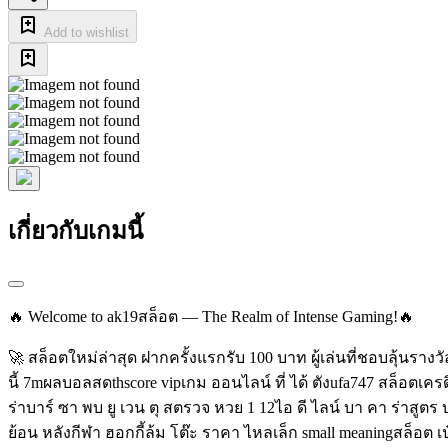
Add to wishlist
เกี่ยวกับเกมนี้
🔥 Welcome to ak19สล็อต — The Realm of Intense Gaming!🔥
🚀 สล็อตใหม่ล่าสุด ฝากครั้งแรกรับ 100 บาท ผู้เล่นที่ชอบลุ้นร
นี้ 7mผลบอลสดthscore vipเกม ออนไลน์ ที่ ได้ ตังufa747 สล็อตเ
ร่าบาร์ ซา พบ ยู เวน ตุ สตรวจ หวย 1 12ไอ ดี ไลน์ บา คา ร่าสูตร
ย้อน หลังกีฬา ฮอกกี้ล้ม โต๊ะ ราคา ไหลเล็ก small meaningสล็อต