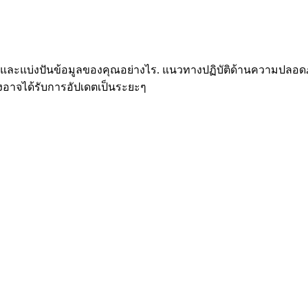
และแบ่งปันข้อมูลของคุณอย่างไร.
แนวทางปฏิบัติด้านความปลอดภั
่งอาจได้รับการอัปเดตเป็นระยะๆ