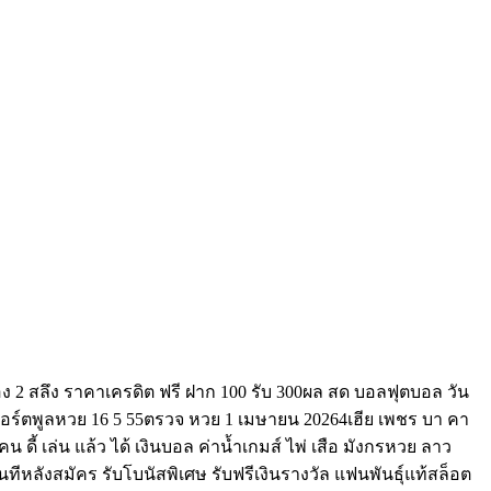
ทอง 2 สลึง ราคาเครดิต ฟรี ฝาก 100 รับ 300ผล สด บอลฟุตบอล วัน
 สปอร์ตพูลหวย 16 5 55ตรวจ หวย 1 เมษายน 20264เฮีย เพชร บา คา
ดี้ เล่น แล้ว ได้ เงินบอล ค่าน้ำเกมส์ ไพ่ เสือ มังกรหวย ลาว
ทีหลังสมัคร รับโบนัสพิเศษ รับฟรีเงินรางวัล แฟนพันธุ์แท้สล็อต