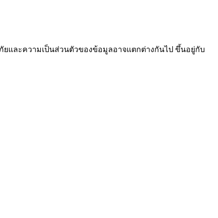
ยและความเป็นส่วนตัวของข้อมูลอาจแตกต่างกันไป ขึ้นอยู่กับ