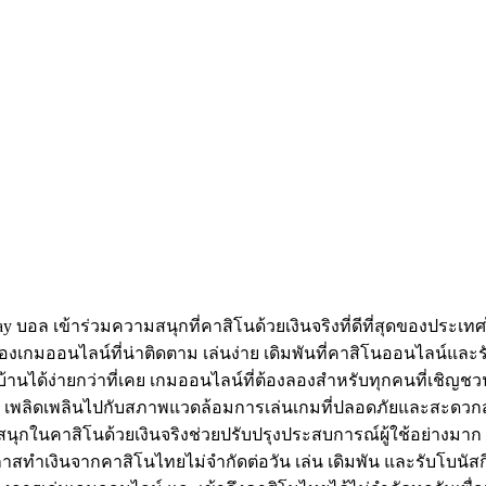
 play บอล เข้าร่วมความสนุกที่คาสิโนด้วยเงินจริงที่ดีที่สุดของ
เกมออนไลน์ที่น่าติดตาม เล่นง่าย เดิมพันที่คาสิโนออนไลน์และรับ
านได้ง่ายกว่าที่เคย เกมออนไลน์ที่ต้องลองสำหรับทุกคนที่เชิญชวนใ
งดี เพลิดเพลินไปกับสภาพแวดล้อมการเล่นเกมที่ปลอดภัยและสะด
ุกในคาสิโนด้วยเงินจริงช่วยปรับปรุงประสบการณ์ผู้ใช้อย่างมาก
อกาสทำเงินจากคาสิโนไทยไม่จำกัดต่อวัน เล่น เดิมพัน และรับโบนัส