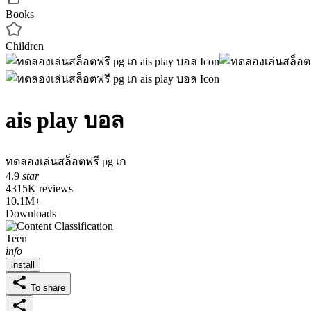
Books
Children
ais play บอล
ทดลองเล่นสล็อตฟรี pg เก
4.9
star
4315K reviews
10.1M+
Downloads
Teen
info
install
To share