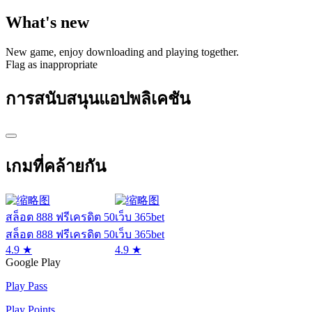
What's new
New game, enjoy downloading and playing together.
Flag as inappropriate
การสนับสนุนแอปพลิเคชัน
เกมที่คล้ายกัน
สล็อต 888 ฟรีเครดิต 50
เว็บ 365bet
สล็อต 888 ฟรีเครดิต 50
เว็บ 365bet
4.9 ★
4.9 ★
Google Play
Play Pass
Play Points