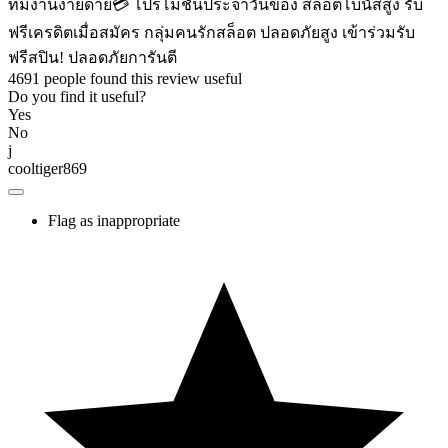
ทีมงานง่ายดาย💳 โปรโมชั่นประจำวันของ สล็อตโบนัสสูง รับ
ฟรีเครดิตเมื่อสมัคร กลุ่มคนรักสล็อต ปลอดภัยสูง เข้าร่วมรับ
ฟรีสปิน! ปลอดภัยการันตี
4691 people found this review useful
Do you find it useful?
Yes
No
j
cooltiger869
Flag as inappropriate