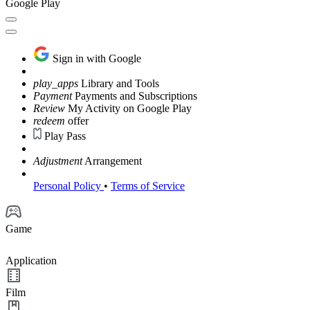
Google Play
Sign in with Google
play_apps
Library and Tools
Payment
Payments and Subscriptions
Review
My Activity on Google Play
redeem
offer
Play Pass
Adjustment
Arrangement
Personal Policy
•
Terms of Service
Game
Application
Film