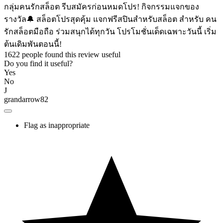
กลุ่มคนรักสล็อต รีบสมัครก่อนหมดโปร! กิจกรรมแจกของ
รางวัล🔔 สล็อตโปรสุดคุ้ม แจกฟรีสปินสำหรับสล็อต สำหรับ คน
รักสล็อตมือถือ ร่วมสนุกได้ทุกวัน โปรโมชั่นเด็ดเฉพาะวันนี้ เริ่ม
ต้นเดิมพันตอนนี้!
1622 people found this review useful
Do you find it useful?
Yes
No
J
grandarrow82
Flag as inappropriate