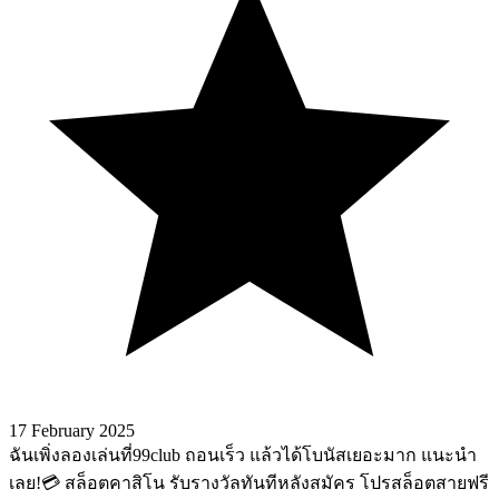
17 February 2025
ฉันเพิ่งลองเล่นที่99club ถอนเร็ว แล้วได้โบนัสเยอะมาก แนะนำ
เลย!💳 สล็อตคาสิโน รับรางวัลทันทีหลังสมัคร โปรสล็อตสายฟรี