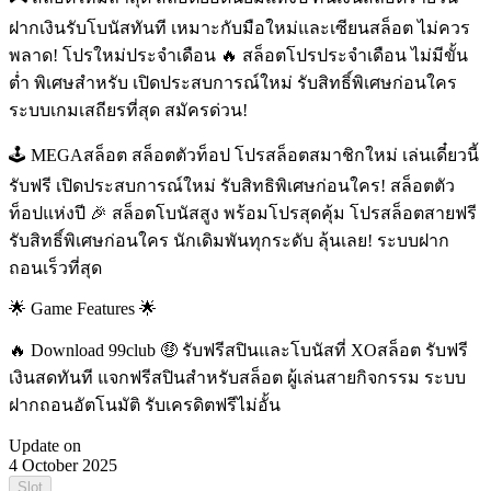
ฝากเงินรับโบนัสทันที เหมาะกับมือใหม่และเซียนสล็อต ไม่ควร
พลาด! โปรใหม่ประจำเดือน 🔥 สล็อตโปรประจำเดือน ไม่มีขั้น
ต่ำ พิเศษสำหรับ เปิดประสบการณ์ใหม่ รับสิทธิ์พิเศษก่อนใคร
ระบบเกมเสถียรที่สุด สมัครด่วน!
🕹️ MEGAสล็อต สล็อตตัวท็อป โปรสล็อตสมาชิกใหม่ เล่นเดี๋ยวนี้
รับฟรี เปิดประสบการณ์ใหม่ รับสิทธิพิเศษก่อนใคร! สล็อตตัว
ท็อปแห่งปี 🎉 สล็อตโบนัสสูง พร้อมโปรสุดคุ้ม โปรสล็อตสายฟรี
รับสิทธิ์พิเศษก่อนใคร นักเดิมพันทุกระดับ ลุ้นเลย! ระบบฝาก
ถอนเร็วที่สุด
🌟 Game Features 🌟
🔥 Download 99club 🤑 รับฟรีสปินและโบนัสที่ XOสล็อต รับฟรี
เงินสดทันที แจกฟรีสปินสำหรับสล็อต ผู้เล่นสายกิจกรรม ระบบ
ฝากถอนอัตโนมัติ รับเครดิตฟรีไม่อั้น
Update on
4 October 2025
Slot