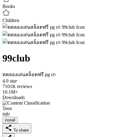
Books
Children
99club
ทดลองเล่นสล็อตฟรี pg เก
4.9
star
7101K reviews
10.1M+
Downloads
Teen
info
install
To share