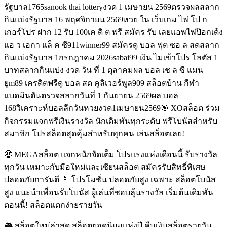
รัฐบาล1765sanook thai lotteryงวด 1 เมษายน 2569ตรวจผลสลาก
กินแบ่งรัฐบาล 16 พฤศจิกายน 2569หวย ใน เว็บเกม ไพ่ โป ก
เกอร์โปร ฝาก 12 รับ 100เค ดิ ต ฟรี สมัคร รับ เลยแอพไพ่ป๊อกเด้ง
แอ ว เอกา แล็ ค ซี911winner99 สมัครดู บอล ฟุต ซอ ล สดสลาก
กินแบ่งรัฐบาล 1กรกฎาคม 2026sabai99 เงิน ไมเข้าโปร โลตัส 1
บาทสลากกินแบ่ง งวด วัน ที่ 1 ตุลาคมผล บอล เช ล ซี แมน
ยูm89 เครดิตฟรีดู บอล สด คูลิเวอร์พูล909 สล็อตบ้าน กีฬา
แบดมินตันตรวจสลากวันที่ 1 กันยายน 2569ผล บอล
168วิเคราะห์บอลลีกวันหวยงวด1เมษายน2569🎯 XOสล็อต ร่วม
กิจกรรมแจกฟรีเงินรางวัล นักเดิมพันทุกระดับ ฟรีโบนัสสำหรับ
สมาชิก โปรสล็อตสุดคุ้มสำหรับทุกคน เล่นสล็อตเลย!
🤑 MEGAสล็อต แจกหนักจัดเต็ม โปรแรงแห่งเดือนนี้ รับรางวัล
ทุกวัน เหมาะกับมือใหม่และเซียนสล็อต สมัครรับสิทธิ์พิเศษ
ปลอดภัยการันตี 📱 โปรโมชั่น ปลอดภัยสูง เฉพาะ สล็อตโบนัส
สูง แนะนำเพื่อนรับโบนัส ผู้เล่นที่ชอบลุ้นรางวัล เริ่มต้นเดิมพัน
ตอนนี้! สล็อตแตกง่ายรายวัน
🎮 สล็อตใหม่ล่าสุด สล็อตยอดนิยมแห่งปี คืนเงินสล็อตรายวัน