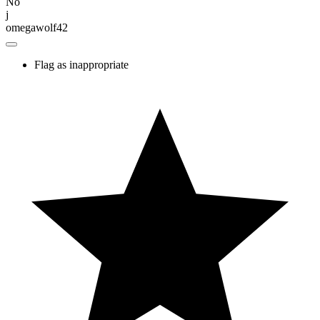
No
j
omegawolf42
Flag as inappropriate