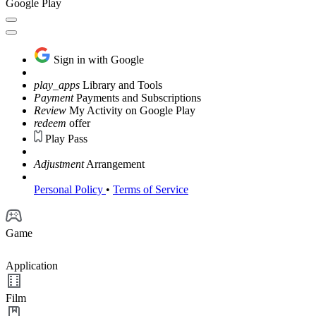
Google Play
Sign in with Google
play_apps
Library and Tools
Payment
Payments and Subscriptions
Review
My Activity on Google Play
redeem
offer
Play Pass
Adjustment
Arrangement
Personal Policy
•
Terms of Service
Game
Application
Film