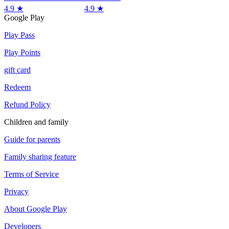
4.9 ★
4.9 ★
Google Play
Play Pass
Play Points
gift card
Redeem
Refund Policy
Children and family
Guide for parents
Family sharing feature
Terms of Service
Privacy
About Google Play
Developers