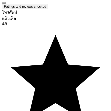
Ratings and reviews checked
โทรศัพท์
แท็บเล็ต
4.9