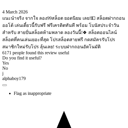
4 March 2026
แนะนำจริง จากใจ ลอง99สล็อต ยอดนิยม เลย!💵 สล็อตฝากถอน
ออโต้ เล่นเดี๋ยวนี้รับฟรี ฟรีเครดิตทันที พร้อม โบนัสประจำวัน
สำหรับ สายปั่นสล็อตห้ามพลาด ลองวันนี้!🍀 สล็อตออนไลน์
สล็อตที่คนเล่นเยอะที่สุด โปรสล็อตสายฟรี กดสมัครรับโปร
สมาชิกใหม่รับโปร ลุ้นเลย! ระบบฝากถอนอัตโนมัติ
6171 people found this review useful
Do you find it useful?
Yes
No
j
alphaboy179
Flag as inappropriate