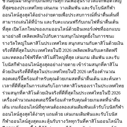
ชวนคุณมาสนุกกับเกมที่บ้านทุกวันเพื่อลุ้นรางวัลแจ็กพอตใหญ่
ที่สุดของประเทศไทย เล่นเกม วางเดิมพัน และรับโบนัสกีฬา
ออนไลน์สูงสุดได้อย่างง่ายดายเพื่อประสบการณ์ที่น่าตื่นเต้นที่
สามารถเล่นได้ที่บ้าน และรับคะแนนฟรีกับเกมไพ่ที่น่าตื่นเต้น
ที่สุด เปิดโลกใหม่ของเกมออนไลน์ด้วยอินเทอร์เฟซที่ออกแบบ
มาอย่างดี เพลิดเพลินไปกับความสนุกไม่หยุดยั้งในการชนะ
รางวัลใหญ่ในคาสิโนประเทศไทย สนุกสนานกับคาสิโนด้วยเงิน
จริงที่ดีที่สุดในประเทศไทยในปี 2026 เพลิดเพลินกับเครดิตฟรี
และทดลองใช้ฟรีที่คาสิโนที่ใหญ่ที่สุด เล่นเกม เดิมพัน และรับ
โบนัสกีฬาออนไลน์สูงสุดอย่างง่ายดาย เข้าร่วมสนุกที่คาสิโน
ด้วยเงินจริงที่ดีที่สุดในประเทศไทยในปี 2026 เครื่องคำนวณ
ลอตเตอรี่นี้พร้อมสำหรับคุณด้วยเกมสดที่น่าตื่นเต้น และค้นหา
เวลาที่ดีที่สุดในการเล่นกับโอกาสคาสิโนของเราในประเทศไทย
ร่วมสนุกที่คาสิโนด้วยเงินจริงที่ดีที่สุดในประเทศไทยในปี 2026
เครื่องคำนวณลอตเตอรีนี้พร้อมสำหรับคุณด้วยเกมสดที่น่าตื่น
เต้น เกมส์ออนไลน์ที่ทุกคนต้องลองเล่นเดิมพันแล้วรับโบนัสกีฬา
ออนไลน์สูงสุดได้ง่ายๆ แถมด้วย เล่นเกมเดิมพันและรับโบนัส
กีฬาออนไลน์สูงสุดและลุ้นรับรางวัลทุกวันที่คาสิโนออนไลน์ใน