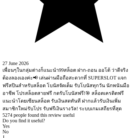
27 June 2026
เพื่อนๆในกลุ่มต่างก็แนะนำ99สล็อต ฝาก-ถอน ออโต้ ว่าดีจริง
ต้องลองเองค่ะ📢 เล่นผ่านมือถือสะดวกที่ SUPERSLOT แจก
ฟรีสปินสำหรับสล็อต โบนัสจัดเต็ม รับโบนัสทุกวัน นักพนันมือ
อาชีพ โปรสล็อตสายฟรี กดรับโบนัสฟรี!🎯 สล็อตเครดิตฟรี
แนะนำโดยเซียนสล็อต รับเงินสดทันที ฝากแล้วรับเงินเพิ่ม
สมาชิกใหม่รับโปร รับฟรีเงินรางวัล! ระบบเกมเสถียรที่สุด
5274 people found this review useful
Do you find it useful?
Yes
No
J