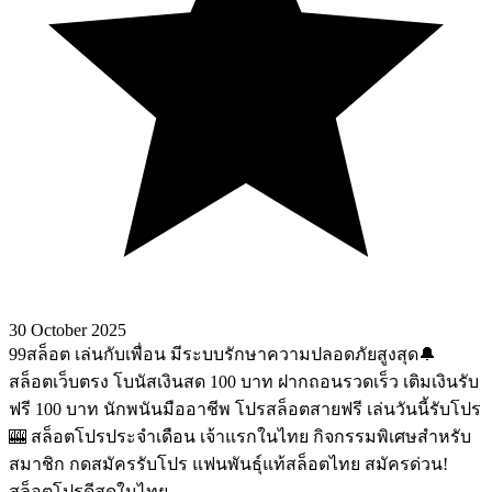
30 October 2025
99สล็อต เล่นกับเพื่อน มีระบบรักษาความปลอดภัยสูงสุด🔔
สล็อตเว็บตรง โบนัสเงินสด 100 บาท ฝากถอนรวดเร็ว เติมเงินรับ
ฟรี 100 บาท นักพนันมืออาชีพ โปรสล็อตสายฟรี เล่นวันนี้รับโปร
🎰 สล็อตโปรประจำเดือน เจ้าแรกในไทย กิจกรรมพิเศษสำหรับ
สมาชิก กดสมัครรับโปร แฟนพันธุ์แท้สล็อตไทย สมัครด่วน!
สล็อตโปรดีสุดในไทย