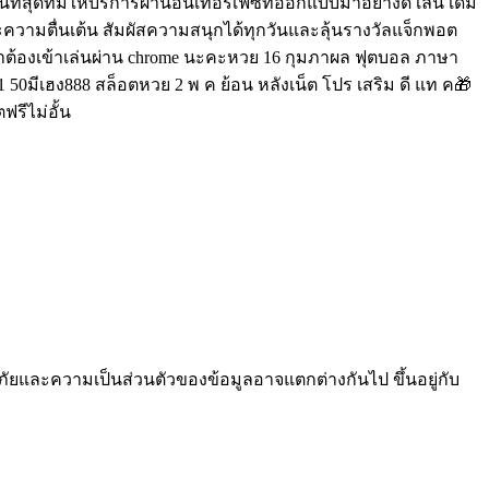
ี่สุดที่มีให้บริการผ่านอินเทอร์เฟซที่ออกแบบมาอย่างดี เล่น เดิม
ละความตื่นเต้น สัมผัสความสนุกได้ทุกวันและลุ้นรางวัลแจ็กพอต
กค้าต้องเข้าเล่นผ่าน chrome นะคะหวย 16 กุมภาผล ฟุตบอล ภาษา
1 50มีเฮง888 สล็อตหวย 2 พ ค ย้อน หลังเน็ต โปร เสริม ดี แท ค🎁
ฟรีไม่อั้น
ยและความเป็นส่วนตัวของข้อมูลอาจแตกต่างกันไป ขึ้นอยู่กับ