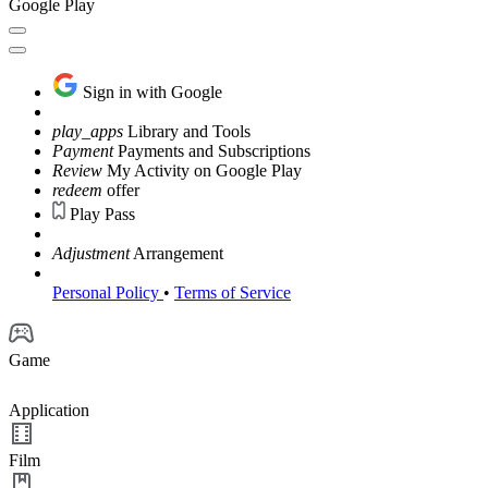
Google Play
Sign in with Google
play_apps
Library and Tools
Payment
Payments and Subscriptions
Review
My Activity on Google Play
redeem
offer
Play Pass
Adjustment
Arrangement
Personal Policy
•
Terms of Service
Game
Application
Film