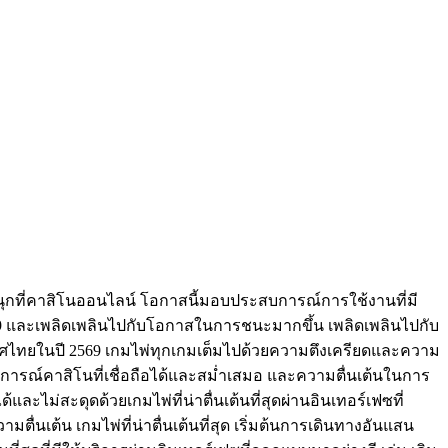
สนุกที่คาสิโนออนไลน์ โอกาสนี้มอบประสบการณ์การใช้งานที่มี
ี 2569 และเพลิดเพลินไปกับโอกาสในการชนะมากขึ้น เพลิดเพลินไปกับ
ระเทศไทยในปี 2569 เกมไพ่ทุกเกมเต็มไปด้วยความตึงเครียดและความ
ประสบการณ์คาสิโนที่เชื่อถือได้และสม่ำเสมอ และความตื่นเต้นในการ
และไม่สะดุดด้วยเกมไพ่ที่น่าตื่นเต้นที่สุดผ่านอินเทอร์เฟซที่
่นเต้น เกมไพ่ที่น่าตื่นเต้นที่สุด เริ่มต้นการเดินทางอันแสน