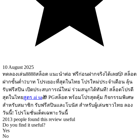
10 August 2025
ทดลองเล่น8888สล็อต แนะนำต่อ ฟรีก่อนฝากจริงได้เลย🎲 สล็อต
ฝากขั้นต่ำ1บาท โปรเยอะที่สุดในไทย โปรใหม่ประจำเดือน ลุ้น
รับฟรีสปิน เปิดประสบการณ์ใหม่ ร่วมสนุกได้ทันที! สล็อตโปรดี
สุดในไทย
สูตร ai sa
🎁 PGสล็อต พร้อมโปรสุดคุ้ม กิจกรรมพิเศษ
สำหรับสมาชิก รับฟรีสปินและโบนัส สำหรับผู้เล่นชาวไทย ลอง
วันนี้! โปรโมชั่นเด็ดเฉพาะวันนี้
2013 people found this review useful
Do you find it useful?
Yes
No