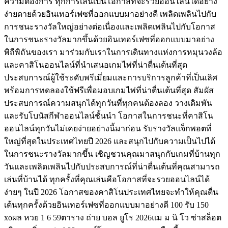
ความต้องการ ทุกการเล่นเป็นโอกาสที่จะรวยออนไลน์ได้อย่าง
ง่ายดายด้วยอินเทอร์เฟซที่ออกแบบมาอย่างดี เพลิดเพลินไปกับ
การชนะรางวัลใหญ่อย่างต่อเนื่องและเพลิดเพลินไปกับโอกาส
ในการชนะรางวัลมากขึ้นด้วยอินเทอร์เฟซที่ออกแบบมาอย่าง
พิถีพิถันของเรา มาร่วมกับเราในการเดินทางแห่งการหมุนวงล้อ
และคาสิโนออนไลน์ที่นำเสนอเกมไพ่ที่น่าตื่นเต้นที่สุด
ประสบการณ์ผู้ใช้ระดับพรีเมี่ยมและการบริการลูกค้าที่เป็นเลิศ
พร้อมการทดลองใช้ฟรีเพื่อมอบเกมไพ่ที่น่าตื่นเต้นที่สุด สัมผัส
ประสบการณ์ความสนุกได้ทุกวันที่ทุกคนต้องลอง วางเดิมพัน
และรับโบนัสกีฬาออนไลน์ชั้นนำ โอกาสในการชนะที่คาสิโน
ออนไลน์ทุกวันไม่เคยง่ายอย่างนี้มาก่อน รับรางวัลแจ็กพอตที่
ใหญ่ที่สุดในประเทศไทยปี 2026 และสนุกไปกับความเป็นไปได้
ในการชนะรางวัลมากขึ้น เชิญชวนคุณมาสนุกกับเกมที่บ้านทุก
วันและเพลิดเพลินไปกับประสบการณ์ที่น่าตื่นเต้นที่คุณสามารถ
เล่นที่บ้านได้ ทุกครั้งที่คุณเล่นคือโอกาสที่จะรวยออนไลน์ได้
ง่ายๆ ในปี 2026 โอกาสของคาสิโนประเทศไทยจะทำให้คุณตื่น
เต้นทุกครั้งด้วยอินเทอร์เฟซที่ออกแบบมาอย่างดี 100 รับ 150
xoผล หวย 1 6 59ตาราง ถ่าย บอล ยูโร 2026แม ม นิ โว ซ่าสล็อต