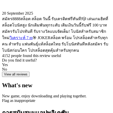
20 September 2025
สมัคร8888สล็อต สล็อต วันนี้ รับเครดิตฟรีทันที!🎲 เล่นเกมฮิตที่
สล็อตโบนัสสูง นักเดิมพันทุกระดับ เติมเงินวันนี้รับฟรี 100 บาท
สมัครรับโปรทันที รับรางวัลแบบจัดเต็ม! โบนัสสำหรับสมาชิก
ใหม่
วิเคราะห์ 7 m
🎯 JOKERสล็อต พร้อม โปรสล็อตสำหรับทุก
คน สำหรับ แฟนพันธุ์แท้สล็อตไทย รับโบนัสทันทีหลังสมัคร รับ
โบนัสก่อนใคร โปรสล็อตสุดคุ้มสำหรับทุกคน
4152 people found this review useful
Do you find it useful?
Yes
No
View all reviews
What's new
New game, enjoy downloading and playing together.
Flag as inappropriate