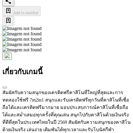
Add to wishlist
เกี่ยวกับเกมนี้
สัมผัสกับความสนุกของเครดิตฟรีคาสิโนที่ใหญ่ที่สุดและการ
ทดลองใช้ฟรี 7m2in1 สนุกและรับเครดิตฟรีทุกวันที่คาสิโนที่เชื่อ
ถือได้และเครดิตฟรีมากมาย มอบประสบการณ์คาสิโนที่เชื่อถือ
ได้และสม่ำเสมอทุกครั้งที่คุณเล่น สนุกไปกับคาสิโนด้วยเงินจริง
ที่ดีที่สุดในประเทศไทยในปี 2569 สัมผัสกับความสนุกของคาสิโน
ด้วยเงินจริง เล่นง่าย เดิมพันได้ทุกเวลาและรับโบนัสกีฬา