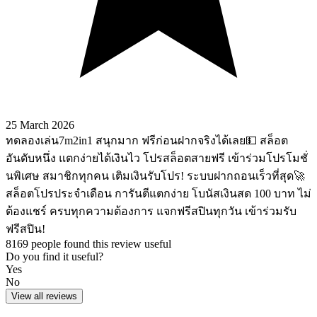
25 March 2026
ทดลองเล่น7m2in1 สนุกมาก ฟรีก่อนฝากจริงได้เลย💵 สล็อต
อันดับหนึ่ง แตกง่ายได้เงินไว โปรสล็อตสายฟรี เข้าร่วมโปรโมชั่
นพิเศษ สมาชิกทุกคน เติมเงินรับโปร! ระบบฝากถอนเร็วที่สุด🚀
สล็อตโปรประจำเดือน การันตีแตกง่าย โบนัสเงินสด 100 บาท ไม่
ต้องแชร์ ครบทุกความต้องการ แจกฟรีสปินทุกวัน เข้าร่วมรับ
ฟรีสปิน!
8169 people found this review useful
Do you find it useful?
Yes
No
View all reviews