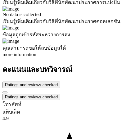
เรียนรู้เพิ่มเติมเกี่ยวกับวิธีที่นักพัฒนาประกาศการแบ่งปัน
No data is collected
เรียนรู้เพิ่มเติมเกี่ยวกับวิธีที่นักพัฒนาประกาศคอลเลกชัน
ข้อมูลถูกเข้ารหัสระหว่างการส่ง
คุณสามารถขอให้ลบข้อมูลได้
more information
คะแนนและบทวิจารณ์
Ratings and reviews checked
Ratings and reviews checked
โทรศัพท์
แท็บเล็ต
4.9