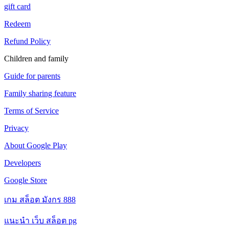
gift card
Redeem
Refund Policy
Children and family
Guide for parents
Family sharing feature
Terms of Service
Privacy
About Google Play
Developers
Google Store
เกม สล็อต มังกร 888
แนะนำ เว็บ สล็อต pg