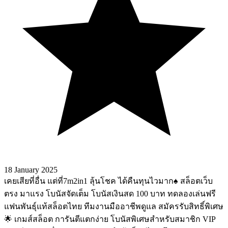
18 January 2025
เคยเสียที่อื่น แต่ที่7m2in1 ลุ้นโชค ได้คืนทุนไวมาก♠️ สล็อตเว็บ
ตรง มาแรง โบนัสจัดเต็ม โบนัสเงินสด 100 บาท ทดลองเล่นฟรี
แฟนพันธุ์แท้สล็อตไทย ทีมงานมืออาชีพดูแล สมัครรับสิทธิ์พิเศษ
🌟 เกมส์สล็อต การันตีแตกง่าย โบนัสพิเศษสำหรับสมาชิก VIP