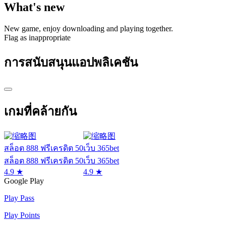
What's new
New game, enjoy downloading and playing together.
Flag as inappropriate
การสนับสนุนแอปพลิเคชัน
เกมที่คล้ายกัน
สล็อต 888 ฟรีเครดิต 50
เว็บ 365bet
สล็อต 888 ฟรีเครดิต 50
เว็บ 365bet
4.9 ★
4.9 ★
Google Play
Play Pass
Play Points