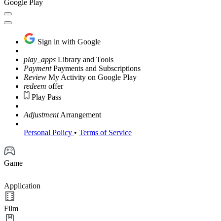
Google Play
Sign in with Google
play_apps
Library and Tools
Payment
Payments and Subscriptions
Review
My Activity on Google Play
redeem
offer
Play Pass
Adjustment
Arrangement
Personal Policy
•
Terms of Service
Game
Application
Film