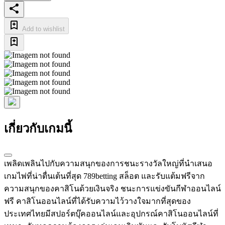
Add to wishlist
เกี่ยวกับเกมนี้
เพลิดเพลินไปกับความสนุกของการชนะรางวัลใหญ่ที่นำเสนอ
เกมไพ่ที่น่าตื่นเต้นที่สุด 789betting สล็อต และรับแต้มฟรีจาก
ความสนุกของคาสิโนด้วยเงินจริง ชนะการแข่งขันกีฬาออนไลน์
ฟรี คาสิโนออนไลน์ที่ได้รับความไว้วางใจมากที่สุดของ
ประเทศไทยมีสปอร์ตบุ๊คออนไลน์และอุปกรณ์คาสิโนออนไลน์ที่