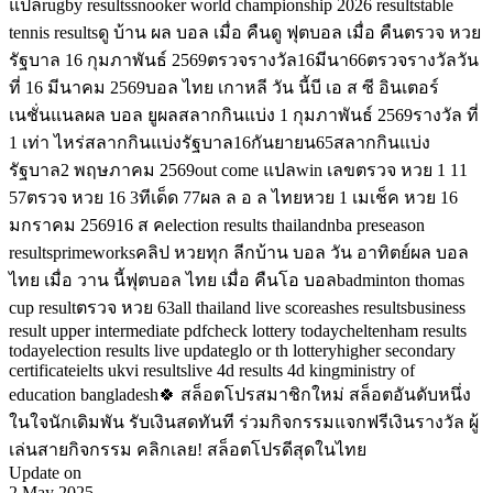
แปลrugby resultssnooker world championship 2026 resultstable
tennis resultsดู บ้าน ผล บอล เมื่อ คืนดู ฟุตบอล เมื่อ คืนตรวจ หวย
รัฐบาล 16 กุมภาพันธ์ 2569ตรวจรางวัล16มีนา66ตรวจรางวัลวัน
ที่ 16 มีนาคม 2569บอล ไทย เกาหลี วัน นี้บี เอ ส ซี อินเตอร์
เนชั่นแนลผล บอล ยูผลสลากกินแบ่ง 1 กุมภาพันธ์ 2569รางวัล ที่
1 เท่า ไหร่สลากกินแบ่งรัฐบาล16กันยายน65สลากกินแบ่ง
รัฐบาล2 พฤษภาคม 2569out come แปลwin เลขตรวจ หวย 1 11
57ตรวจ หวย 16 3ทีเด็ด 77ผล ล อ ล ไทยหวย 1 เมเช็ค หวย 16
มกราคม 256916 ส คelection results thailandnba preseason
resultsprimeworksคลิป หวยทุก ลีกบ้าน บอล วัน อาทิตย์ผล บอล
ไทย เมื่อ วาน นี้ฟุตบอล ไทย เมื่อ คืนโอ บอลbadminton thomas
cup resultตรวจ หวย 63all thailand live scoreashes resultsbusiness
result upper intermediate pdfcheck lottery todaycheltenham results
todayelection results live updateglo or th lotteryhigher secondary
certificateielts ukvi resultslive 4d results 4d kingministry of
education bangladesh🍀 สล็อตโปรสมาชิกใหม่ สล็อตอันดับหนึ่ง
ในใจนักเดิมพัน รับเงินสดทันที ร่วมกิจกรรมแจกฟรีเงินรางวัล ผู้
เล่นสายกิจกรรม คลิกเลย! สล็อตโปรดีสุดในไทย
Update on
2 May 2025