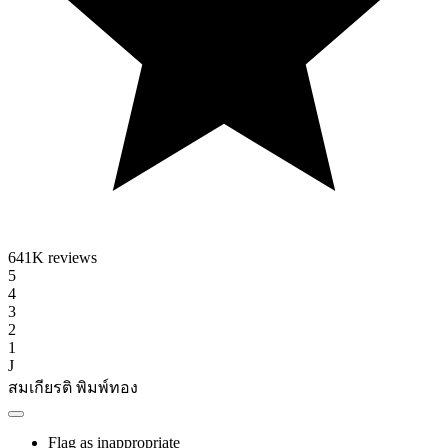
641K reviews
5
4
3
2
1
J
สมเกียรติ พิมพ์ทอง
Flag as inappropriate