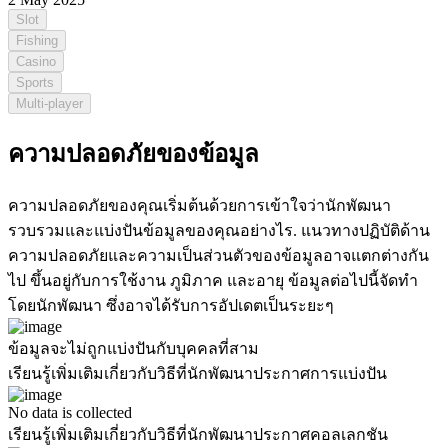
Slot
Fishing
Casino
Sports
Multi-player
ความปลอดภัยของข้อมูล
ความปลอดภัยของคุณเริ่มต้นด้วยการเข้าใจว่านักพัฒนา
รวบรวมและแบ่งปันข้อมูลของคุณอย่างไร.
แนวทางปฏิบัติด้าน
ความปลอดภัยและความเป็นส่วนตัวของข้อมูลอาจแตกต่างกัน
ไป ขึ้นอยู่กับการใช้งาน ภูมิภาค และอายุ
ข้อมูลต่อไปนี้จัดทำ
โดยนักพัฒนา ซึ่งอาจได้รับการอัปเดตเป็นระยะๆ
ข้อมูลจะไม่ถูกแบ่งปันกับบุคคลที่สาม
เรียนรู้เพิ่มเติมเกี่ยวกับวิธีที่นักพัฒนาประกาศการแบ่งปัน
No data is collected
เรียนรู้เพิ่มเติมเกี่ยวกับวิธีที่นักพัฒนาประกาศคอลเลกชัน