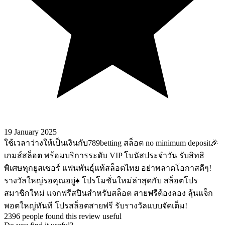
19 January 2025
ใช้เวลาว่างให้เป็นเงินกับ789betting สล็อต no minimum deposit🎉
เกมส์สล็อต พร้อมบริการระดับ VIP โบนัสประจำวัน รับสิทธิ
พิเศษทุกยูสเซอร์ แฟนพันธุ์แท้สล็อตไทย อย่าพลาดโอกาสดีๆ!
รางวัลใหญ่รอคุณอยู่♠️ โปรโมชั่นใหม่ล่าสุดกับ สล็อตโปร
สมาชิกใหม่ แจกฟรีสปินสำหรับสล็อต สายฟรีต้องลอง ลุ้นแจ็ก
พอตใหญ่ทันที โปรสล็อตสายฟรี รับรางวัลแบบจัดเต็ม!
2396 people found this review useful