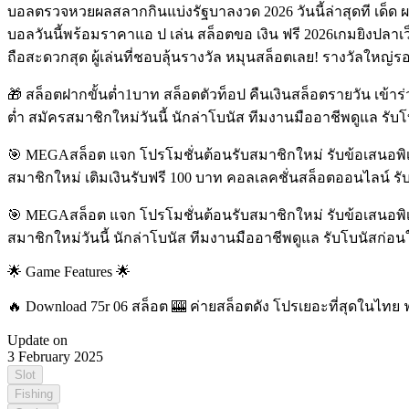
บอลตรวจหวยผลสลากกินแบ่งรัฐบาลงวด 2026 วันนี้ล่าสุดที เด็
บอลวันนี้พร้อมราคาแอ ป เล่น สล็อตขอ เงิน ฟรี 2026เกมยิงปลาเว็
ถือสะดวกสุด ผู้เล่นที่ชอบลุ้นรางวัล หมุนสล็อตเลย! รางวัลใหญ่รอ
🎁 สล็อตฝากขั้นต่ำ1บาท สล็อตตัวท็อป คืนเงินสล็อตรายวัน เข้าร่
ต่ำ สมัครสมาชิกใหม่วันนี้ นักล่าโบนัส ทีมงานมืออาชีพดูแล รับ
🎯 MEGAสล็อต แจก โปรโมชั่นต้อนรับสมาชิกใหม่ รับข้อเสนอพิเศษ
สมาชิกใหม่ เติมเงินรับฟรี 100 บาท คอลเลคชั่นสล็อตออนไลน์ ร
🎯 MEGAสล็อต แจก โปรโมชั่นต้อนรับสมาชิกใหม่ รับข้อเสนอพิเศษ
สมาชิกใหม่วันนี้ นักล่าโบนัส ทีมงานมืออาชีพดูแล รับโบนัสก่อ
🌟 Game Features 🌟
🔥 Download 75r 06 สล็อต 🎰 ค่ายสล็อตดัง โปรเยอะที่สุดในไทย 
Update on
3 February 2025
Slot
Fishing