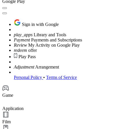
Google Play
Sign in with Google
play_apps
Library and Tools
Payment
Payments and Subscriptions
Review
My Activity on Google Play
redeem
offer
Play Pass
Adjustment
Arrangement
Personal Policy
•
Terms of Service
Game
Application
Film