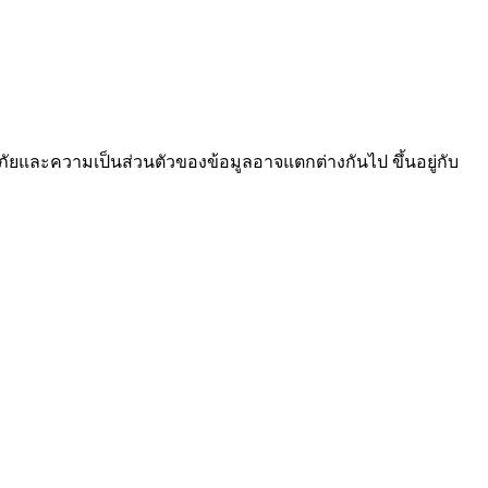
ยและความเป็นส่วนตัวของข้อมูลอาจแตกต่างกันไป ขึ้นอยู่กับ