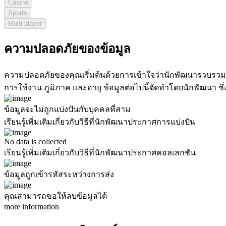
Casino
Sports
Multi-player
ความปลอดภัยของข้อมูล
ความปลอดภัยของคุณเริ่มต้นด้วยการเข้าใจว่านักพัฒนารวบรวม
การใช้งาน ภูมิภาค และอายุ
ข้อมูลต่อไปนี้จัดทำโดยนักพัฒนา ซึ
ข้อมูลจะไม่ถูกแบ่งปันกับบุคคลที่สาม
เรียนรู้เพิ่มเติมเกี่ยวกับวิธีที่นักพัฒนาประกาศการแบ่งปัน
No data is collected
เรียนรู้เพิ่มเติมเกี่ยวกับวิธีที่นักพัฒนาประกาศคอลเลกชัน
ข้อมูลถูกเข้ารหัสระหว่างการส่ง
คุณสามารถขอให้ลบข้อมูลได้
more information