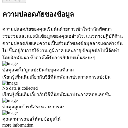
ความปลอดภัยของข้อมูล
ความปลอดภัยของคุณเริ่มต้นด้วยการเข้าใจว่านักพัฒนา
รวบรวมและแบ่งปันข้อมูลของคุณอย่างไร.
แนวทางปฏิบัติด้าน
ความปลอดภัยและความเป็นส่วนตัวของข้อมูลอาจแตกต่างกัน
ไป ขึ้นอยู่กับการใช้งาน ภูมิภาค และอายุ
ข้อมูลต่อไปนี้จัดทำ
โดยนักพัฒนา ซึ่งอาจได้รับการอัปเดตเป็นระยะๆ
ข้อมูลจะไม่ถูกแบ่งปันกับบุคคลที่สาม
เรียนรู้เพิ่มเติมเกี่ยวกับวิธีที่นักพัฒนาประกาศการแบ่งปัน
No data is collected
เรียนรู้เพิ่มเติมเกี่ยวกับวิธีที่นักพัฒนาประกาศคอลเลกชัน
ข้อมูลถูกเข้ารหัสระหว่างการส่ง
คุณสามารถขอให้ลบข้อมูลได้
more information