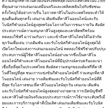
ความสนุกที่คาสิโนด้วยเงินจริงที่ดีที่สุดในประเทศไทยในปี 2569
ที่คุณสามารถเล่นเกมเสมือนจริงและเพลิดเพลินไปกับชัยชนะ
ครั้งใหญ่ได้อย่างราบรื่น โอกาสคาสิโนในประเทศไทยจะทำให้
คุณตื่นเต้นทุกครั้ง เล่นง่าย เดิมพันที่คาสิโนออนไลน์และรับ
โบนัสกีฬาออนไลน์สูงสุดพร้อมโอกาสในการชนะรายวัน สัมผัส
ประสบการณ์ความสนุกคาสิโนสูงสุดและเครดิตฟรีพร้อม
ทดลองใช้ฟรี มาร่วมกับเรา และเข้าถึงคาสิโนไทยได้ไม่จำกัด
ทุกวันเพื่อเล่น วางเดิมพัน และรับโบนัสกีฬาออนไลน์สูงสุดได้
เปิดโลกใหม่แห่งการเล่นเกมออนไลน์ ทดลองใช้ฟรีช่วยปรับปรุง
ประสบการณ์ผู้ใช้คาสิโนออนไลน์อย่างมากซึ่งเป็นคาสิโน
ออนไลน์กีฬาและคาสิโนออนไลน์ที่มีอุปกรณ์ครบครันและน่า
เชื่อถือที่สุดในประเทศไทย สัมผัสความสนุกของแต้มฟรีที่คาสิ
โนที่ใหญ่ที่สุด ชนะการแข่งขันกีฬาออนไลน์ฟรี ร่วมสนุกที่คาสิ
โนออนไลน์ เล่นง่าย วางเดิมพันและรับโบนัสกีฬาออนไลน์ที่ดี
ที่สุด รับโอกาสชนะที่คาสิโนออนไลน์ทุกวัน เล่นเกม เดิมพัน
และรับโบนัสกีฬาออนไลน์สูงสุดอย่างง่ายดาย การเปิดบัญชีฟรี
และคาสิโนด้วยเงินจริงมอบประสบการณ์การใช้งานระดับพรีเมี่
ยมและการบริการลูกค้าที่เป็นเลิศ เล่นเกมเดิมพันและรับโบนัส