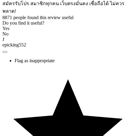
สมัครรับโปร สมาชิกทุกคน เว็บตรงมั่นคง เชื่อถือได้ ไม่ควร
พลาด!
8871 people found this review useful
Do you find it useful?
Yes
No
J
epicking552
Flag as inappropriate