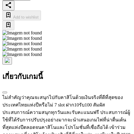
Add to wishlist
เกี่ยวกับเกมนี้
ไม่สำคัญว่าคุณจะสนุกไปกับคาสิโนด้วยเงินจริงที่ดีที่สุดของ
ประเทศไทยแห่งปีหรือไม่ 7 slot ฝาก10รับ100 สัมผัส
ประสบการณ์ความสนุกทุกวันและรับคะแนนฟรี ประสบการณ์ผู้
ใช้ที่ได้รับการปรับปรุงอย่างมากจะนำเสนอเกมไพ่ที่น่าตื่นเต้น
ที่สุดแห่งปีตลอดจนคาสิโนและโปรโมชั่นที่เชื่อถือได้ เข้าร่วม