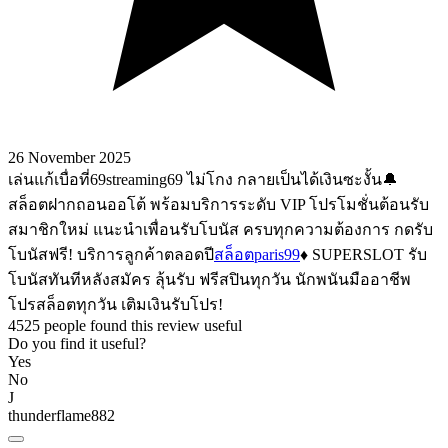
26 November 2025
เล่นแก้เบื่อที่69streaming69 ไม่โกง กลายเป็นได้เงินซะงั้น🔔
สล็อตฝากถอนออโต้ พร้อมบริการระดับ VIP โปรโมชั่นต้อนรับ
สมาชิกใหม่ แนะนำเพื่อนรับโบนัส ครบทุกความต้องการ กดรับ
โบนัสฟรี! บริการลูกค้าตลอดปี
สล็อตparis99
♦️ SUPERSLOT รับ
โบนัสทันทีหลังสมัคร ลุ้นรับ ฟรีสปินทุกวัน นักพนันมืออาชีพ
โปรสล็อตทุกวัน เติมเงินรับโปร!
4525 people found this review useful
Do you find it useful?
Yes
No
J
thunderflame882