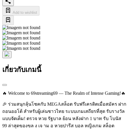
Add to wishlist
เกี่ยวกับเกมนี้
🔥 Welcome to 69streaming69 — The Realm of Intense Gaming!🔥
🎉 ร่วมสนุกลุ้นโชคกับ MEGAสล็อต รับฟรีเครดิตเมื่อสมัคร ฝาก
ถอนออโต้ สำหรับผู้เล่นชาวไทย ระบบเกมเสถียรที่สุด รับรางวัล
แบบจัดเต็ม! ตรวจ หวย รัฐบาล ย้อน หลังฝาก 1 บาท รับ โบนัส
99 ล่าสุดของขล ง เจ าม อ หวยปารีส บอล หญิงเกม สล็อต