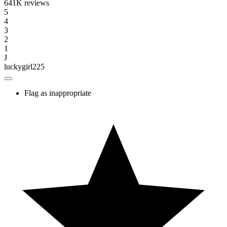
641K reviews
5
4
3
2
1
J
luckygirl225
Flag as inappropriate