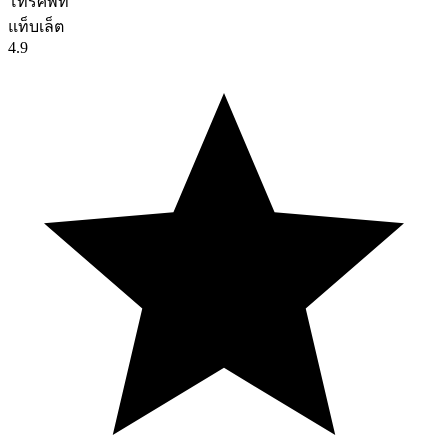
โทรศัพท์
แท็บเล็ต
4.9