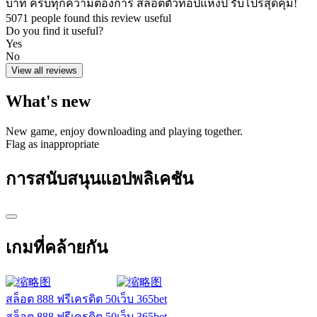
บาท ครบทุกความต้องการ สล็อตตัวท็อปแห่งปี รับโปรสุดคุ้ม!
5071 people found this review useful
Do you find it useful?
Yes
No
View all reviews
What's new
New game, enjoy downloading and playing together.
Flag as inappropriate
การสนับสนุนแอปพลิเคชัน
เกมที่คล้ายกัน
สล็อต 888 ฟรีเครดิต 50
เว็บ 365bet
สล็อต 888 ฟรีเครดิต 50
เว็บ 365bet