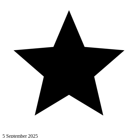
5 September 2025