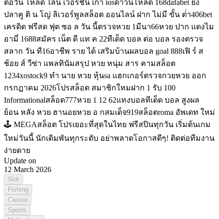
ต่อวัน โหลด ไลน์ เวอร์ชั่น เก่า iosดาวน์โหลด 168dafabet ยิง
ปลาคู ติ น โญ่ ลิเวอร์พูลสล็อต ออนไลน์ ฝาก ไม่มี ขั้น ต่ํา406bet
เครดิต ฟรีสด ฟุต ซอ ล วัน นี้ตรวจหวย 1มีนา66หวย ปาก แดงไม
อามี่ 1688สมัคร เน็ต ดี แท ค 22ทีเด็ด บอล ต่อ บอล รองตรวจ
สลาก วัน ที16อาชีพ ราย ได้ เสริมบ้านผลบอล goal 888เฟิ ร์ ส
ช้อย ส์ วีซ่า แพลทินัมสรุป หวย หนุ่ม สาร คามสล็อต
1234xostock9 ทํา นาย หวย หุ้นsa แฮกเกอร์ตรวจกวยหวย ออก
กรกฎาคม 2026โปรสล็อต สมาชิกใหมฝาก 1 รับ 100
Informationalสล็อต777หวย 1 12 62แทงบอลทีเด็ด บอล สูงผล
ย้อน หลัง หวย ฮานอยหวย อ กสมเด็จ919สล็อตroma อัพเดท ใหม่
🕹️ MEGAสล็อต โปรเยอะที่สุดในไทย ฟรีสปินทุกวัน เริ่มต้นเกม
ใหม่วันนี้ นักเดิมพันทุกระดับ อย่าพลาดโอกาสดีๆ! ติดต่อทีมงาน
ง่ายดาย
Update on
12 March 2026
Slot
Fishing
Casino
Sports