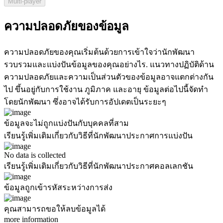
Multi-player
ความปลอดภัยของข้อมูล
ความปลอดภัยของคุณเริ่มต้นด้วยการเข้าใจว่านักพัฒนา
รวบรวมและแบ่งปันข้อมูลของคุณอย่างไร.
แนวทางปฏิบัติด้าน
ความปลอดภัยและความเป็นส่วนตัวของข้อมูลอาจแตกต่างกัน
ไป ขึ้นอยู่กับการใช้งาน ภูมิภาค และอายุ
ข้อมูลต่อไปนี้จัดทำ
โดยนักพัฒนา ซึ่งอาจได้รับการอัปเดตเป็นระยะๆ
ข้อมูลจะไม่ถูกแบ่งปันกับบุคคลที่สาม
เรียนรู้เพิ่มเติมเกี่ยวกับวิธีที่นักพัฒนาประกาศการแบ่งปัน
No data is collected
เรียนรู้เพิ่มเติมเกี่ยวกับวิธีที่นักพัฒนาประกาศคอลเลกชัน
ข้อมูลถูกเข้ารหัสระหว่างการส่ง
คุณสามารถขอให้ลบข้อมูลได้
more information