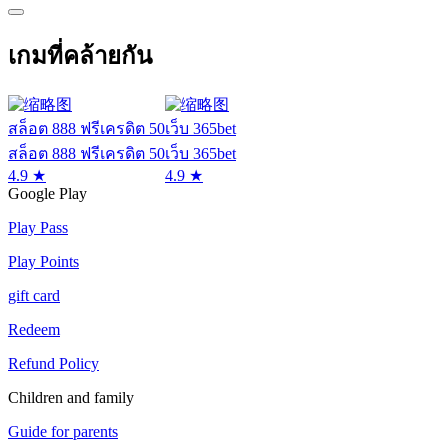
เกมที่คล้ายกัน
สล็อต 888 ฟรีเครดิต 50
เว็บ 365bet
สล็อต 888 ฟรีเครดิต 50
เว็บ 365bet
4.9 ★
4.9 ★
Google Play
Play Pass
Play Points
gift card
Redeem
Refund Policy
Children and family
Guide for parents