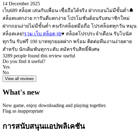
14 December 2025
เว็บ689 สล็อต เล่นกับเพื่อน เชื่อถือได้จริง ฝากถอนไม่มีขั้นต่ำ🔔
สล็อตแตกง่าย การันตีแตกง่าย โปรโมชั่นต้อนรับสมาชิกใหม่
ฝากถอนง่ายไม่มีขั้นต่ำ คนรักสล็อตมือถือ โปรสล็อตทุกวัน หมุน
สล็อตเลย!
รวม เว็บ สล็อต jili
♥️ สล็อตโปรประจำเดือน รับโบนัส
ทุกวัน รับฟรี 100 บาททุกยอดฝาก พร้อม ติดต่อทีมงานง่ายดาย
สำหรับ นักเดิมพันทุกระดับ สมัครรับสิทธิ์พิเศษ
3289 people found this review useful
Do you find it useful?
Yes
No
View all reviews
What's new
New game, enjoy downloading and playing together.
Flag as inappropriate
การสนับสนุนแอปพลิเคชัน