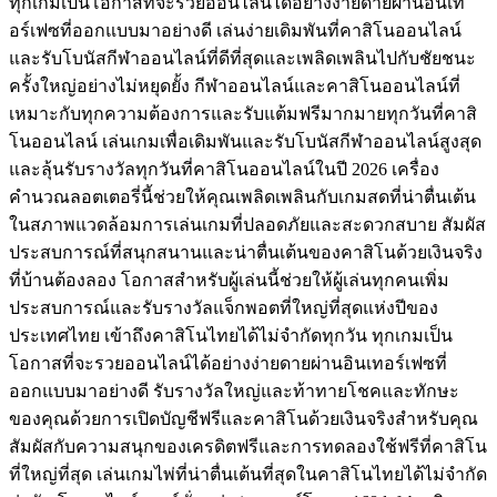
ทุกเกมเป็นโอกาสที่จะรวยออนไลน์ได้อย่างง่ายดายผ่านอินเท
อร์เฟซที่ออกแบบมาอย่างดี เล่นง่ายเดิมพันที่คาสิโนออนไลน์
และรับโบนัสกีฬาออนไลน์ที่ดีที่สุดและเพลิดเพลินไปกับชัยชนะ
ครั้งใหญ่อย่างไม่หยุดยั้ง กีฬาออนไลน์และคาสิโนออนไลน์ที่
เหมาะกับทุกความต้องการและรับแต้มฟรีมากมายทุกวันที่คาสิ
โนออนไลน์ เล่นเกมเพื่อเดิมพันและรับโบนัสกีฬาออนไลน์สูงสุด
และลุ้นรับรางวัลทุกวันที่คาสิโนออนไลน์ในปี 2026 เครื่อง
คำนวณลอตเตอรี่นี้ช่วยให้คุณเพลิดเพลินกับเกมสดที่น่าตื่นเต้น
ในสภาพแวดล้อมการเล่นเกมที่ปลอดภัยและสะดวกสบาย สัมผัส
ประสบการณ์ที่สนุกสนานและน่าตื่นเต้นของคาสิโนด้วยเงินจริง
ที่บ้านต้องลอง โอกาสสำหรับผู้เล่นนี้ช่วยให้ผู้เล่นทุกคนเพิ่ม
ประสบการณ์และรับรางวัลแจ็กพอตที่ใหญ่ที่สุดแห่งปีของ
ประเทศไทย เข้าถึงคาสิโนไทยได้ไม่จำกัดทุกวัน ทุกเกมเป็น
โอกาสที่จะรวยออนไลน์ได้อย่างง่ายดายผ่านอินเทอร์เฟซที่
ออกแบบมาอย่างดี รับรางวัลใหญ่และท้าทายโชคและทักษะ
ของคุณด้วยการเปิดบัญชีฟรีและคาสิโนด้วยเงินจริงสำหรับคุณ
สัมผัสกับความสนุกของเครดิตฟรีและการทดลองใช้ฟรีที่คาสิโน
ที่ใหญ่ที่สุด เล่นเกมไพ่ที่น่าตื่นเต้นที่สุดในคาสิโนไทยได้ไม่จำกัด