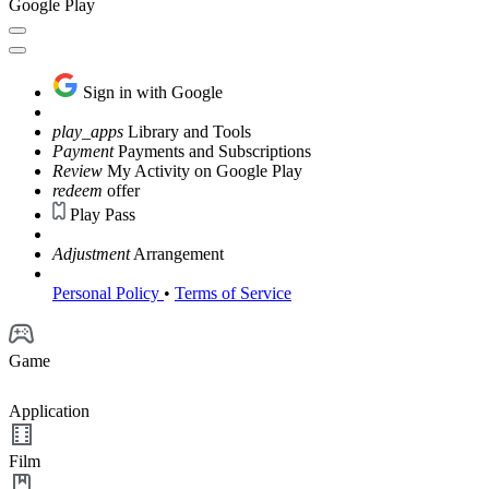
Google Play
Sign in with Google
play_apps
Library and Tools
Payment
Payments and Subscriptions
Review
My Activity on Google Play
redeem
offer
Play Pass
Adjustment
Arrangement
Personal Policy
•
Terms of Service
Game
Application
Film