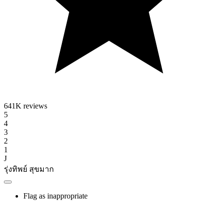
641K reviews
5
4
3
2
1
J
รุ่งทิพย์ สุขมาก
Flag as inappropriate