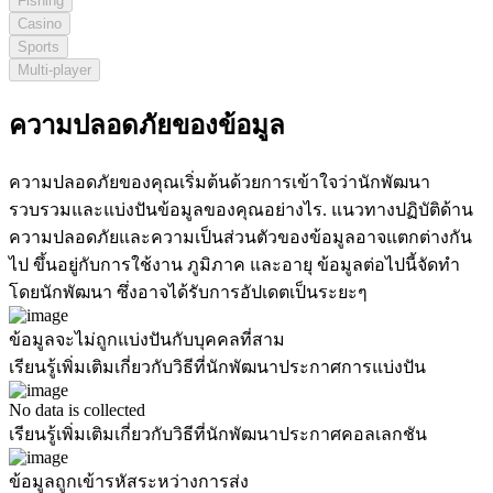
Fishing
Casino
Sports
Multi-player
ความปลอดภัยของข้อมูล
ความปลอดภัยของคุณเริ่มต้นด้วยการเข้าใจว่านักพัฒนา
รวบรวมและแบ่งปันข้อมูลของคุณอย่างไร.
แนวทางปฏิบัติด้าน
ความปลอดภัยและความเป็นส่วนตัวของข้อมูลอาจแตกต่างกัน
ไป ขึ้นอยู่กับการใช้งาน ภูมิภาค และอายุ
ข้อมูลต่อไปนี้จัดทำ
โดยนักพัฒนา ซึ่งอาจได้รับการอัปเดตเป็นระยะๆ
ข้อมูลจะไม่ถูกแบ่งปันกับบุคคลที่สาม
เรียนรู้เพิ่มเติมเกี่ยวกับวิธีที่นักพัฒนาประกาศการแบ่งปัน
No data is collected
เรียนรู้เพิ่มเติมเกี่ยวกับวิธีที่นักพัฒนาประกาศคอลเลกชัน
ข้อมูลถูกเข้ารหัสระหว่างการส่ง