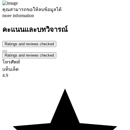
คุณสามารถขอให้ลบข้อมูลได้
more information
คะแนนและบทวิจารณ์
Ratings and reviews checked
Ratings and reviews checked
โทรศัพท์
แท็บเล็ต
4.9