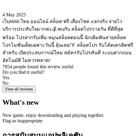
4 May 2025
เว็บ6666 ไทย ออนไลน์ สล็อต ฟรี เสี่ยงโชค แจกจริง จ่ายไว
บริการประทับใจมากค่ะ💰 พบกับ สล็อตโปรรายวัน ที่ดีที่สุด
พร้อม โปรฝากรับเพิ่ม หมุนสล็อตตอนนี้ นักเดิมพันสายสล็อต
โปรโมชั่นเด็ดเฉพาะวันนี้ ลุ้นเลย!🏅 สล็อตโปร รับโค้ดเครดิตฟรี
สำหรับ เปิดประสบการณ์ใหม่ สมัครรับโปรทันที ระบบฝากถอน
อัตโนมัติ ไม่ควรพลาด!
7854 people found this review useful
Do you find it useful?
Yes
No
View all reviews
What's new
New game, enjoy downloading and playing together.
Flag as inappropriate
การสนับสนุนแอปพลิเคชัน