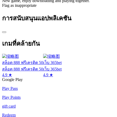
New game, enjoy downloading and playing together.
Flag as inappropriate
การสนับสนุนแอปพลิเคชัน
เกมที่คล้ายกัน
สล็อต 888 ฟรีเครดิต 50
เว็บ 365bet
สล็อต 888 ฟรีเครดิต 50
เว็บ 365bet
4.9 ★
4.9 ★
Google Play
Play Pass
Play Points
gift card
Redeem