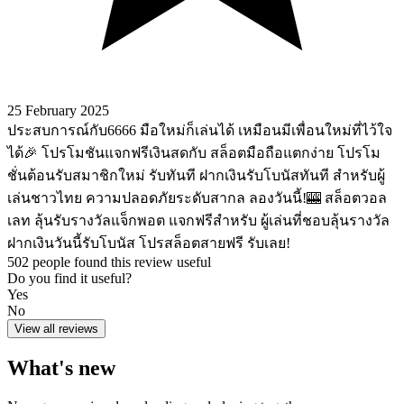
25 February 2025
ประสบการณ์กับ6666 มือใหม่ก็เล่นได้ เหมือนมีเพื่อนใหม่ที่ไว้ใจ
ได้🎉 โปรโมชันแจกฟรีเงินสดกับ สล็อตมือถือแตกง่าย โปรโม
ชั่นต้อนรับสมาชิกใหม่ รับทันที ฝากเงินรับโบนัสทันที สำหรับผู้
เล่นชาวไทย ความปลอดภัยระดับสากล ลองวันนี้!🎰 สล็อตวอล
เลท ลุ้นรับรางวัลแจ็กพอต แจกฟรีสำหรับ ผู้เล่นที่ชอบลุ้นรางวัล
ฝากเงินวันนี้รับโบนัส โปรสล็อตสายฟรี รับเลย!
502 people found this review useful
Do you find it useful?
Yes
No
View all reviews
What's new