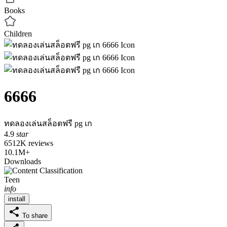
Books
Children
6666
ทดลองเล่นสล็อตฟรี pg เก
4.9
star
6512K reviews
10.1M+
Downloads
Teen
info
install
To share