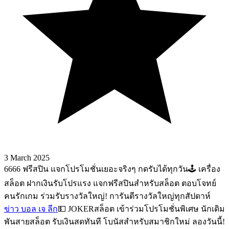
3 March 2025
6666 ฟรีสปิน แจกโปรโมชั่นเยอะจริงๆ กดรับได้ทุกวัน🕹️ เครื่อง
สล็อต ฝากเงินรับโปรแรง แจกฟรีสปินสำหรับสล็อต ตอบโจทย์
คนรักเกม ร่วมรับรางวัลใหญ่! การันตีรางวัลใหญ่ทุกสัปดาห์
ข่าว บอล เจ ลีก
💵 JOKERสล็อต เข้าร่วมโปรโมชั่นพิเศษ นักเดิม
พันสายสล็อต รับเงินสดทันที โบนัสสำหรับสมาชิกใหม่ ลองวันนี้!