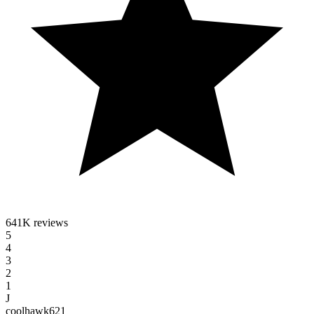
641K reviews
5
4
3
2
1
J
coolhawk621