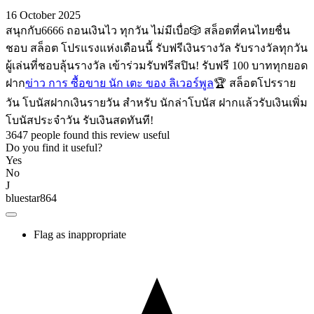
16 October 2025
สนุกกับ6666 ถอนเงินไว ทุกวัน ไม่มีเบื่อ🎲 สล็อตที่คนไทยชื่น
ชอบ สล็อต โปรแรงแห่งเดือนนี้ รับฟรีเงินรางวัล รับรางวัลทุกวัน
ผู้เล่นที่ชอบลุ้นรางวัล เข้าร่วมรับฟรีสปิน! รับฟรี 100 บาททุกยอด
ฝาก
ข่าว การ ซื้อขาย นัก เตะ ของ ลิเวอร์พูล
🏆 สล็อตโปรราย
วัน โบนัสฝากเงินรายวัน สำหรับ นักล่าโบนัส ฝากแล้วรับเงินเพิ่ม
โบนัสประจำวัน รับเงินสดทันที!
3647 people found this review useful
Do you find it useful?
Yes
No
J
bluestar864
Flag as inappropriate