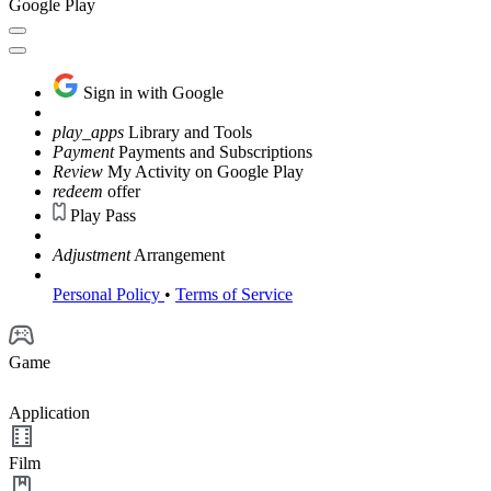
Google Play
Sign in with Google
play_apps
Library and Tools
Payment
Payments and Subscriptions
Review
My Activity on Google Play
redeem
offer
Play Pass
Adjustment
Arrangement
Personal Policy
•
Terms of Service
Game
Application
Film