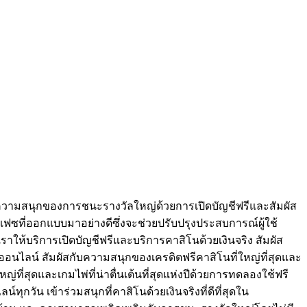
กับความสนุกของการชนะรางวัลใหญ่ด้วยการเปิดบัญชีฟรีและสัมผัส
เฟซที่ออกแบบมาอย่างดีซึ่งจะช่วยปรับปรุงประสบการณ์ผู้ใช้
าให้บริการเปิดบัญชีฟรีและบริการคาสิโนด้วยเงินจริง สัมผัส
ออนไลน์ สัมผัสกับความสนุกของเครดิตฟรีคาสิโนที่ใหญ่ที่สุดและ
ญ่ที่สุดและเกมไพ่ที่น่าตื่นเต้นที่สุดแห่งปีด้วยการทดลองใช้ฟรี
ุกวัน เข้าร่วมสนุกที่คาสิโนด้วยเงินจริงที่ดีที่สุดใน