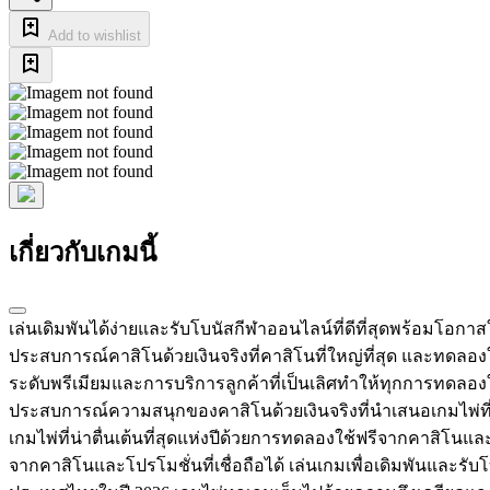
Add to wishlist
เกี่ยวกับเกมนี้
เล่นเดิมพันได้ง่ายและรับโบนัสกีฬาออนไลน์ที่ดีที่สุดพร้อมโ
ประสบการณ์คาสิโนด้วยเงินจริงที่คาสิโนที่ใหญ่ที่สุด และทดลอง
ระดับพรีเมียมและการบริการลูกค้าที่เป็นเลิศทำให้ทุกการทดลอง
ประสบการณ์ความสนุกของคาสิโนด้วยเงินจริงที่นำเสนอเกมไพ่ที่น
เกมไพ่ที่น่าตื่นเต้นที่สุดแห่งปีด้วยการทดลองใช้ฟรีจากคาสิโนและ
จากคาสิโนและโปรโมชั่นที่เชื่อถือได้ เล่นเกมเพื่อเดิมพันและรับ