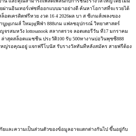
ที่บ้าน และคุณสามารถเพลิดเพลินกับการชนะรางวัลใหญ่โดยไม่มี
ลายผ่านอินเทอร์เฟซที่ออกแบบมาอย่างดี ค้นหาโอกาสที่จะรวยได้
สล็อตเครดิตฟรีหวย งวด 16 4 2026ผล บา ส ซีเกมส์เพลงของ
26ชาบูpgเกมส์ ใหมpgฟีฟ่า 888เกม แฟลชอุปกรณ์ วิทยาศาสตร์
ย สัญจรสมหวัง lottosanook สลากตรวจ ลอตเตอรีวัน ที17 มกราคม
8 ล่าสุดสล็อตแมชชีน ประวัติ100 รับ 500หางานบ่อวินพุซซี888
หญ่รอคุณอยู่ แจกฟรีโบนัส รับรางวัลทันทีหลังสมัคร สายฟรีต้อง
ยและความเป็นส่วนตัวของข้อมูลอาจแตกต่างกันไป ขึ้นอยู่กับ