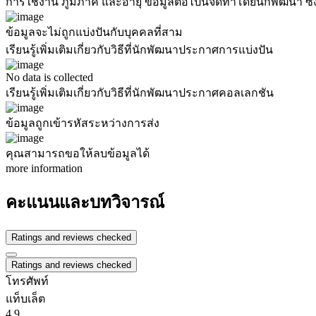
การใช้งาน ภูมิภาค และอายุ
ข้อมูลต่อไปนี้จัดทำโดยนักพัฒนา ซึ
ข้อมูลจะไม่ถูกแบ่งปันกับบุคคลที่สาม
เรียนรู้เพิ่มเติมเกี่ยวกับวิธีที่นักพัฒนาประกาศการแบ่งปัน
No data is collected
เรียนรู้เพิ่มเติมเกี่ยวกับวิธีที่นักพัฒนาประกาศคอลเลกชัน
ข้อมูลถูกเข้ารหัสระหว่างการส่ง
คุณสามารถขอให้ลบข้อมูลได้
more information
คะแนนและบทวิจารณ์
Ratings and reviews checked
Ratings and reviews checked
โทรศัพท์
แท็บเล็ต
4.9