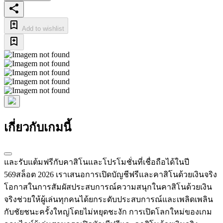
Add to wishlist
เกี่ยวกับเกมนี้
และรับแต้มฟรีกับคาสิโนและโปรโมชั่นที่เชื่อถือได้ในปี
569สล็อต 2026 เราเสนอการเปิดบัญชีฟรีและคาสิโนด้วยเงินจริง
โอกาสในการสัมผัสประสบการณ์ความสนุกในคาสิโนด้วยเงิน
จริงช่วยให้ผู้เล่นทุกคนได้ยกระดับประสบการณ์และเพลิดเพลิน
กับชัยชนะครั้งใหญ่โดยไม่หยุดชะงัก การเปิดโลกใหม่ของเกม