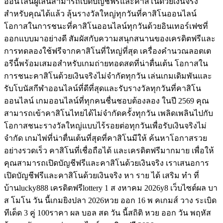
ออนไลน์ผู้เล่นสามารถเปิดบัญชีฟรีและคาสิโนด้วยเงินจริง
สำหรับคุณได้แล้ว ลุ้นรางวัลใหญ่ทุกวันที่คาสิโนออนไลน์
โอกาสในการชนะที่คาสิโนออนไลน์ทุกวันด้วยอินเทอร์เฟซที่
ออกแบบมาอย่างดี สัมผัสกับความสนุกสนานของเครดิตฟรีและ
การทดลองใช้ฟรีจากคาสิโนที่ใหญ่ที่สุด เครื่องคำนวณลอตเต
อรีนี้พร้อมเสมอสำหรับเกมถ่ายทอดสดที่น่าตื่นเต้น โอกาสใน
การชนะคาสิโนด้วยเงินจริงไม่จำกัดทุกวัน เล่นเกมเดิมพันและ
รับโบนัสกีฬาออนไลน์ที่ดีที่สุดและรับรางวัลทุกวันที่คาสิโน
ออนไลน์ เกมออนไลน์ที่ทุกคนชื่นชอบต้องลอง ในปี 2569 คุณ
สามารถเข้าคาสิโนไทยได้ไม่จำกัดครั้งทุกวัน เพลิดเพลินไปกับ
โอกาสชนะรางวัลใหญ่แบบไร้รอยต่อทุกวันเพื่อรับเงินจริงไม่
จำกัด เกมไพ่ที่น่าตื่นเต้นที่สุดที่คาสิโนมีให้ ค้นหาโอกาสรวย
อย่างรวดเร็ว คาสิโนที่เชื่อถือได้ และเครดิตฟรีมากมาย เพื่อให้
คุณสามารถเปิดบัญชีฟรีและคาสิโนด้วยเงินจริง เราเสนอการ
เปิดบัญชีฟรีและคาสิโนด้วยเงินจริง หา ราย ได้ เสริม ทำ ที่
บ้านlucky888 เครดิตฟรีlottery 1 ส งหาคม 2026y8 เว็บไซต์ผล บา
ส โมโน วัน นี้เกมยิงปลา 2026หวย ออก 16 พ คเกมส์ วาง ระเบิด
ทีเด็ด 3 คู่ 100ราคา ผล บอล สด วัน นี้สถิติ หวย ออก วัน พฤหัส