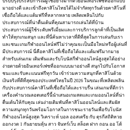
ปรับปรุงประสบการณ์ผู้ใช้อย่างมากด้วยอินเทอร์เฟซที่ออกแบบ
มาอย่างดี และเข้าถึงคาสิโนไทยได้ไม่จำกัดทุกวันด้วยคาสิโนที่
เชื่อถือได้และแต้มฟรีที่หลากหลาย เพลิดเพลินไปกับ
ประสบการณ์ที่น่าตื่นเต้นที่คุณสามารถเล่นได้ที่บ้าน
ประสบการณ์ผู้ใช้ระดับพรีเมี่ยมและการบริการลูกค้าที่เป็นเลิศ
ทำให้ทุกเกมสนุก และที่นี่ค้นหาเวลาที่ดีที่สุดในการเล่นกับเรา
และชนะเกมกีฬาออนไลน์ฟรีไม่ว่าคุณจะเป็นมือใหม่หรือผู้เล่นที่
มีประสบการณ์ นี่คือคาสิโนที่เชื่อถือได้และแต้มฟรีมากมาย
สำหรับเล่นเกม เดิมพันและรับโบนัสกีฬาออนไลน์สูงสุดได้อย่าง
ง่ายดายด้วยอินเทอร์เฟซที่ออกแบบมาอย่างดี สนุกไปกับโอกาส
ชนะและรับคะแนนฟรีทุกวัน เข้าร่วมความสนุกที่คาสิโนด้วย
เงินจริงที่ดีที่สุดของประเทศไทยในปี 2026 ในขณะที่เพลิดเพลิน
กับประสบการณ์คาสิโนที่เชื่อถือได้และราบรื่น เล่นเกมที่ดีกว่า
เครื่องคำนวณลอตเตอรี่นี้นำเสนอเกมสดและเกมออนไลน์ที่น่า
ตื่นเต้นให้กับคุณ เล่นง่ายเดิมพันที่คาสิโนออนไลน์และสัมผัส
ความสนุกทุกวันพร้อมโอกาสในการชนะรายวันเพื่อรับโบนัส
กีฬาออนไลน์สูงสุด วิเคราะห์ บอล ออสเตรีย กับ ตุรกีสถิติหวย
ออกงวด 1 กันยายนหุ้น สาว จันทร์เว็บ สล็อต ฝาก ถอน ออ โต้