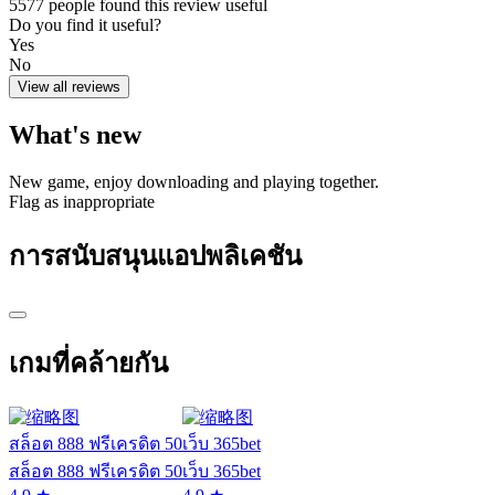
5577 people found this review useful
Do you find it useful?
Yes
No
View all reviews
What's new
New game, enjoy downloading and playing together.
Flag as inappropriate
การสนับสนุนแอปพลิเคชัน
เกมที่คล้ายกัน
สล็อต 888 ฟรีเครดิต 50
เว็บ 365bet
สล็อต 888 ฟรีเครดิต 50
เว็บ 365bet