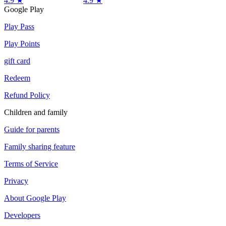
4.9 ★
4.9 ★
Google Play
Play Pass
Play Points
gift card
Redeem
Refund Policy
Children and family
Guide for parents
Family sharing feature
Terms of Service
Privacy
About Google Play
Developers