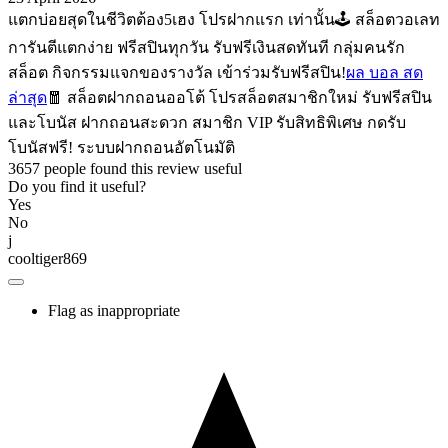
แตกบ่อยสุดในชีวิตต้อง5เฮง โปรฝากแรก เท่านั้น🕹️ สล็อตวอเลท
การันตีแตกง่าย ฟรีสปินทุกวัน รับฟรีเงินสดทันที กลุ่มคนรัก
สล็อต กิจกรรมแจกของรางวัล เข้าร่วมรับฟรีสปิน!
ผล บอล สด
ล่าสุด
🧧 สล็อตฝากถอนออโต้ โปรสล็อตสมาชิกใหม่ รับฟรีสปิน
และโบนัส ฝากถอนสะดวก สมาชิก VIP รับสิทธิพิเศษ กดรับ
โบนัสฟรี! ระบบฝากถอนอัตโนมัติ
3657 people found this review useful
Do you find it useful?
Yes
No
j
cooltiger869
Flag as inappropriate