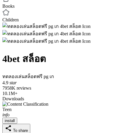
Books
Children
4bet สล็อต
ทดลองเล่นสล็อตฟรี pg เก
4.9
star
7958K reviews
10.1M+
Downloads
Teen
info
install
To share