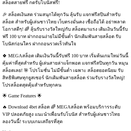
สล็อตสายฟรี กดรับโบนัสฟรี!
🎉 สล็อตเงินสด ร่วมสนุกได้ทุกวัน ลุ้นรับ แจกฟรีสปินสำหรับ
สล็อต สำหรับผู้เล่นชาวไทย เว็บตรงมั่นคง เชื่อถือได้ อย่าพลาด
โอกาสดีๆ! 🌈 ลุ้นรับรางวัลใหญ่กับ สล็อตมาแรง เติมเงินวันนี้รับ
ฟรี 100 บาท ฝากถอนง่ายไม่มีขั้นต่ำ นักเดิมพันสายสล็อต รับ
โบนัสก่อนใคร ฝากถอนรวดเร็วทันใจ
🍀 MEGAสล็อต เติมเงินวันนี้รับฟรี 100 บาท เริ่มต้นเกมใหม่วันนี้
คุ้มค่าที่สุดสำหรับ ผู้เล่นสายล่าแจ็กพอต แจกฟรีสปินทุกวัน หมุน
สล็อตเลย! 🎯 โปรโมชั่น ไม่มีขั้นต่ำ เฉพาะ สล็อตยอดนิยม รับ
สิทธิพิเศษทุกยูสเซอร์ นักเดิมพันสายสล็อต ร่วมรับรางวัลใหญ่!
โปรสล็อตสุดคุ้มสำหรับทุกคน
🌟 Game Features 🌟
🔥 Download 4bet สล็อต 🌈 MEGAสล็อต พร้อมบริการระดับ
VIP ปลอดภัยสูง แนะนำเพื่อนรับโบนัส สำหรับผู้เล่นชาวไทย
ลองวันนี้! ระบบเกมเสถียรที่สุด