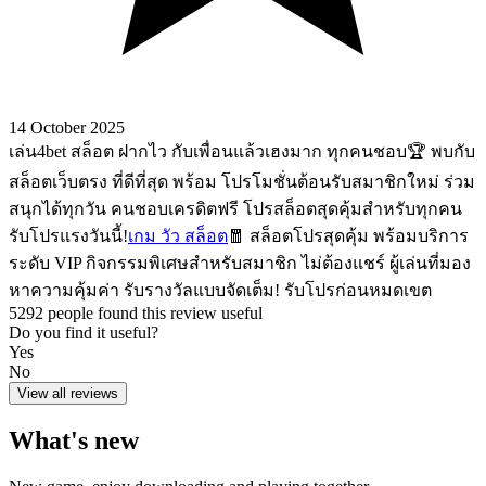
14 October 2025
เล่น4bet สล็อต ฝากไว กับเพื่อนแล้วเฮงมาก ทุกคนชอบ🏆 พบกับ
สล็อตเว็บตรง ที่ดีที่สุด พร้อม โปรโมชั่นต้อนรับสมาชิกใหม่ ร่วม
สนุกได้ทุกวัน คนชอบเครดิตฟรี โปรสล็อตสุดคุ้มสำหรับทุกคน
รับโปรแรงวันนี้!
เกม วัว สล็อต
🧧 สล็อตโปรสุดคุ้ม พร้อมบริการ
ระดับ VIP กิจกรรมพิเศษสำหรับสมาชิก ไม่ต้องแชร์ ผู้เล่นที่มอง
หาความคุ้มค่า รับรางวัลแบบจัดเต็ม! รับโปรก่อนหมดเขต
5292 people found this review useful
Do you find it useful?
Yes
No
View all reviews
What's new