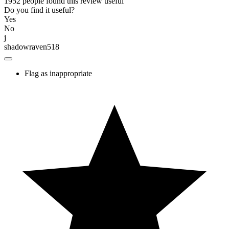
1952 people found this review useful
Do you find it useful?
Yes
No
j
shadowraven518
Flag as inappropriate