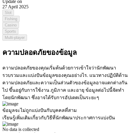
Update on
27 April 2025
Slot
Fishing
Casino
Sports
Multi-player
ความปลอดภัยของข้อมูล
ความปลอดภัยของคุณเริ่มต้นด้วยการเข้าใจว่านักพัฒนา
รวบรวมและแบ่งปันข้อมูลของคุณอย่างไร.
แนวทางปฏิบัติด้าน
ความปลอดภัยและความเป็นส่วนตัวของข้อมูลอาจแตกต่างกัน
ไป ขึ้นอยู่กับการใช้งาน ภูมิภาค และอายุ
ข้อมูลต่อไปนี้จัดทำ
โดยนักพัฒนา ซึ่งอาจได้รับการอัปเดตเป็นระยะๆ
ข้อมูลจะไม่ถูกแบ่งปันกับบุคคลที่สาม
เรียนรู้เพิ่มเติมเกี่ยวกับวิธีที่นักพัฒนาประกาศการแบ่งปัน
No data is collected