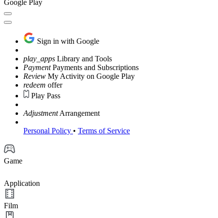
Google Play
Sign in with Google
play_apps
Library and Tools
Payment
Payments and Subscriptions
Review
My Activity on Google Play
redeem
offer
Play Pass
Adjustment
Arrangement
Personal Policy
•
Terms of Service
Game
Application
Film