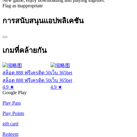
New game, enjoy downloading and playing together.
Flag as inappropriate
การสนับสนุนแอปพลิเคชัน
เกมที่คล้ายกัน
สล็อต 888 ฟรีเครดิต 50
เว็บ 365bet
สล็อต 888 ฟรีเครดิต 50
เว็บ 365bet
4.9 ★
4.9 ★
Google Play
Play Pass
Play Points
gift card
Redeem