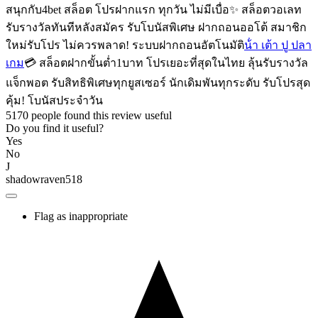
สนุกกับ4bet สล็อต โปรฝากแรก ทุกวัน ไม่มีเบื่อ✨ สล็อตวอเลท
รับรางวัลทันทีหลังสมัคร รับโบนัสพิเศษ ฝากถอนออโต้ สมาชิก
ใหม่รับโปร ไม่ควรพลาด! ระบบฝากถอนอัตโนมัติ
น้ํา เต้า ปู ปลา
เกม
💳 สล็อตฝากขั้นต่ำ1บาท โปรเยอะที่สุดในไทย ลุ้นรับรางวัล
แจ็กพอต รับสิทธิพิเศษทุกยูสเซอร์ นักเดิมพันทุกระดับ รับโปรสุด
คุ้ม! โบนัสประจำวัน
5170 people found this review useful
Do you find it useful?
Yes
No
J
shadowraven518
Flag as inappropriate