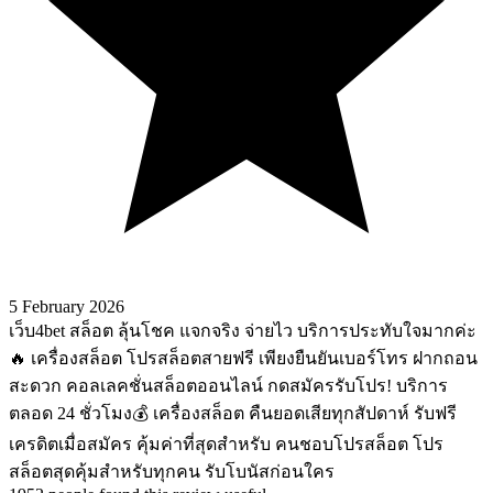
5 February 2026
เว็บ4bet สล็อต ลุ้นโชค แจกจริง จ่ายไว บริการประทับใจมากค่ะ
🔥 เครื่องสล็อต โปรสล็อตสายฟรี เพียงยืนยันเบอร์โทร ฝากถอน
สะดวก คอลเลคชั่นสล็อตออนไลน์ กดสมัครรับโปร! บริการ
ตลอด 24 ชั่วโมง💰 เครื่องสล็อต คืนยอดเสียทุกสัปดาห์ รับฟรี
เครดิตเมื่อสมัคร คุ้มค่าที่สุดสำหรับ คนชอบโปรสล็อต โปร
สล็อตสุดคุ้มสำหรับทุกคน รับโบนัสก่อนใคร