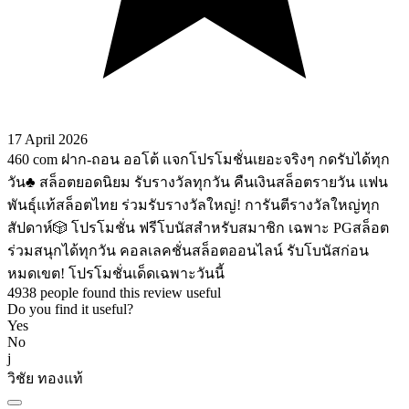
17 April 2026
460 com ฝาก-ถอน ออโต้ แจกโปรโมชั่นเยอะจริงๆ กดรับได้ทุก
วัน♣️ สล็อตยอดนิยม รับรางวัลทุกวัน คืนเงินสล็อตรายวัน แฟน
พันธุ์แท้สล็อตไทย ร่วมรับรางวัลใหญ่! การันตีรางวัลใหญ่ทุก
สัปดาห์🎲 โปรโมชั่น ฟรีโบนัสสำหรับสมาชิก เฉพาะ PGสล็อต
ร่วมสนุกได้ทุกวัน คอลเลคชั่นสล็อตออนไลน์ รับโบนัสก่อน
หมดเขต! โปรโมชั่นเด็ดเฉพาะวันนี้
4938 people found this review useful
Do you find it useful?
Yes
No
j
วิชัย ทองแท้