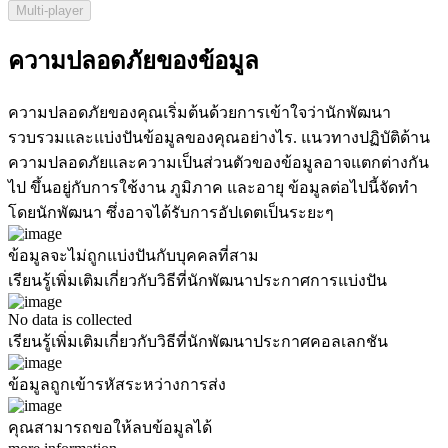
Multi-player
ความปลอดภัยของข้อมูล
ความปลอดภัยของคุณเริ่มต้นด้วยการเข้าใจว่านักพัฒนา
รวบรวมและแบ่งปันข้อมูลของคุณอย่างไร.
แนวทางปฏิบัติด้าน
ความปลอดภัยและความเป็นส่วนตัวของข้อมูลอาจแตกต่างกัน
ไป ขึ้นอยู่กับการใช้งาน ภูมิภาค และอายุ
ข้อมูลต่อไปนี้จัดทำ
โดยนักพัฒนา ซึ่งอาจได้รับการอัปเดตเป็นระยะๆ
ข้อมูลจะไม่ถูกแบ่งปันกับบุคคลที่สาม
เรียนรู้เพิ่มเติมเกี่ยวกับวิธีที่นักพัฒนาประกาศการแบ่งปัน
No data is collected
เรียนรู้เพิ่มเติมเกี่ยวกับวิธีที่นักพัฒนาประกาศคอลเลกชัน
ข้อมูลถูกเข้ารหัสระหว่างการส่ง
คุณสามารถขอให้ลบข้อมูลได้