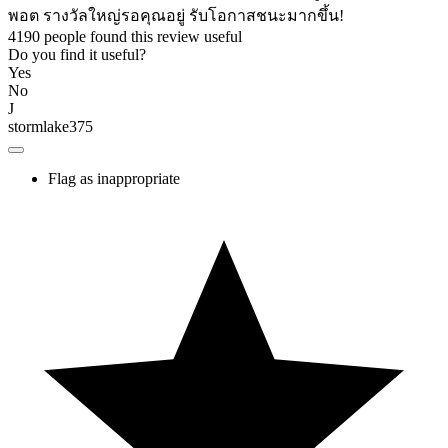
พอต รางวัลใหญ่รอคุณอยู่ รับโอกาสชนะมากขึ้น!
4190 people found this review useful
Do you find it useful?
Yes
No
J
stormlake375
Flag as inappropriate