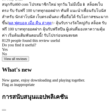
สนุกกับ460 com โปรสมาชิกใหม่ ทุกวัน ไม่มีเบื่อ📱 สล็อตเว็บ
ตรง รับ รับฟรี 100 บาททุกยอดฝาก ทันที แนะนำเพื่อนรับโบนัส
สำหรับ นักล่าโบนัส เว็บตรงมั่นคง เชื่อถือได้ รับโอกาสชนะมาก
ขึ้น!
ผล ฟุตบอล เมื่อ คืน ล่าสุด
✨ ลุ้นรับรางวัลใหญ่กับ สล็อต รับ
ฟรี 100 บาททุกยอดฝาก ลุ้นรับฟรีสปิน ผู้เล่นที่มองหาความคุ้ม
ค่า เริ่มต้นเดิมพันตอนนี้! รับโปรก่อนหมดเขต
8129 people found this review useful
Do you find it useful?
Yes
No
View all reviews
What's new
New game, enjoy downloading and playing together.
Flag as inappropriate
การสนับสนุนแอปพลิเคชัน