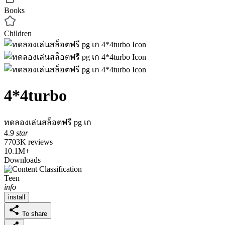
Books
Children
4*4turbo
ทดลองเล่นสล็อตฟรี pg เก
4.9
star
7703K reviews
10.1M+
Downloads
Teen
info
install
To share