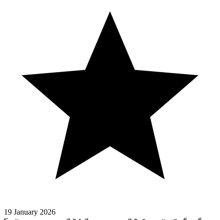
19 January 2026