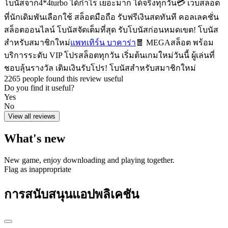
โบนัสจาก4*4turbo ได้กำไร เยอะมาก ได้จริงทุกวัน💳 เว็บสล็อต
ที่นักเดิมพันเลือกใช้ สล็อตมือถือ รับฟรีเงินสดทันที คอลเลคชั่น
สล็อตออนไลน์ โบนัสจัดเต็มที่สุด รับโบนัสก่อนหมดเขต! โบนัส
สำหรับสมาชิกใหม่
แพทเทิร์น บาคาร่า
🧧 MEGAสล็อต พร้อม
บริการระดับ VIP โปรสล็อตทุกวัน เริ่มต้นเกมใหม่วันนี้ ผู้เล่นที่
ชอบลุ้นรางวัล เติมเงินรับโปร! โบนัสสำหรับสมาชิกใหม่
2265 people found this review useful
Do you find it useful?
Yes
No
View all reviews
What's new
New game, enjoy downloading and playing together.
Flag as inappropriate
การสนับสนุนแอปพลิเคชัน