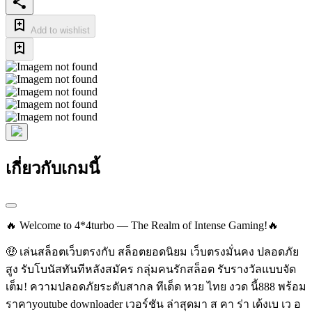
Add to wishlist
เกี่ยวกับเกมนี้
🔥 Welcome to 4*4turbo — The Realm of Intense Gaming!🔥
🤑 เล่นสล็อตเว็บตรงกับ สล็อตยอดนิยม เว็บตรงมั่นคง ปลอดภัย
สูง รับโบนัสทันทีหลังสมัคร กลุ่มคนรักสล็อต รับรางวัลแบบจัด
เต็ม! ความปลอดภัยระดับสากล ทีเด็ด หวย ไทย งวด นี้888 พร้อม
ราคาyoutube downloader เวอร์ชัน ล่าสุดมา ส คา ร่า เด้งเบ เว อ