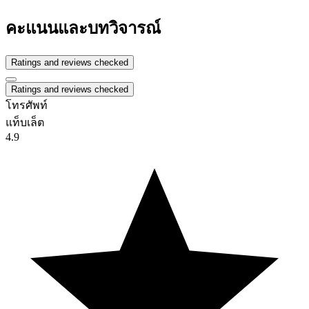
คะแนนและบทวิจารณ์
Ratings and reviews checked
Ratings and reviews checked
โทรศัพท์
แท็บเล็ต
4.9