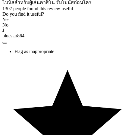
โบนัสสำหรับผู้เล่นคาสิโน รับโบนัสก่อนใคร
1307 people found this review useful
Do you find it useful?
Yes
No
J
bluestar864
Flag as inappropriate