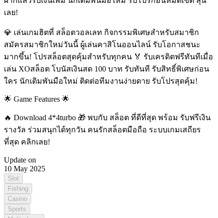
ฝากแล้วรับเงินเพิ่ม นักเดิมพันมือใหม่ รับโปรก่อนหมดเขต ลุ้น
เลย!
💎 เล่นเกมฮิตที่ สล็อตวอลเลท กิจกรรมพิเศษสำหรับสมาชิก
สมัครสมาชิกใหม่วันนี้ ผู้เล่นคาสิโนออนไลน์ รับโอกาสชนะ
มากขึ้น! โปรสล็อตสุดคุ้มสำหรับทุกคน 🏅 รับเครดิตฟรีทันทีเมื่อ
เล่น XOสล็อต โบนัสเงินสด 100 บาท รับทันที รับสิทธิ์พิเศษก่อน
ใคร นักเดิมพันมือใหม่ ติดต่อทีมงานง่ายดาย รับโปรสุดคุ้ม!
🌟 Game Features 🌟
🔥 Download 4*4turbo 🎁 พบกับ สล็อต ที่ดีที่สุด พร้อม รับฟรีเงิน
รางวัล ร่วมสนุกได้ทุกวัน คนรักสล็อตมือถือ ระบบเกมเสถียร
ที่สุด คลิกเลย!
Update on
10 May 2025
Slot
Fishing
Casino
Sports