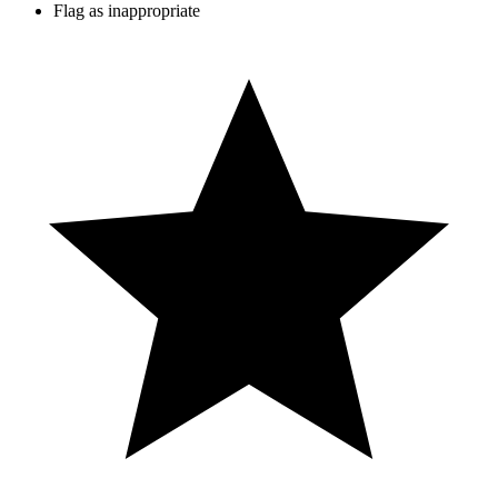
Flag as inappropriate