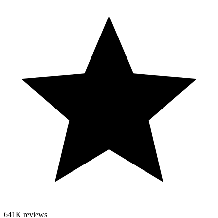
641K reviews