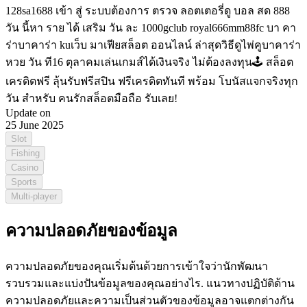
128sa1688 เข้า สู่ ระบบต้องการ ตรวจ ลอตเตอรี่ดู บอล สด 888
วัน นี้หา ราย ได้ เสริม วัน ละ 1000gclub royal666mm88fc บา คา
ร่าบาคาร่า kuเว็บ มาเฟียสล็อต ออนไลน์ ล่าสุดวิธีดูไพ่คูบาคาร่า
หวย วัน ที16 ตุลาคมเล่นเกมส์ได้เงินจริง ไม่ต้องลงทุน🕹️ สล็อต
เครดิตฟรี ลุ้นรับฟรีสปิน ฟรีเครดิตทันที พร้อม โบนัสแจกจริงทุก
วัน สำหรับ คนรักสล็อตมือถือ รับเลย!
Update on
25 June 2025
Slot
Fishing
Casino
Sports
Multi-player
ความปลอดภัยของข้อมูล
ความปลอดภัยของคุณเริ่มต้นด้วยการเข้าใจว่านักพัฒนา
รวบรวมและแบ่งปันข้อมูลของคุณอย่างไร.
แนวทางปฏิบัติด้าน
ความปลอดภัยและความเป็นส่วนตัวของข้อมูลอาจแตกต่างกัน