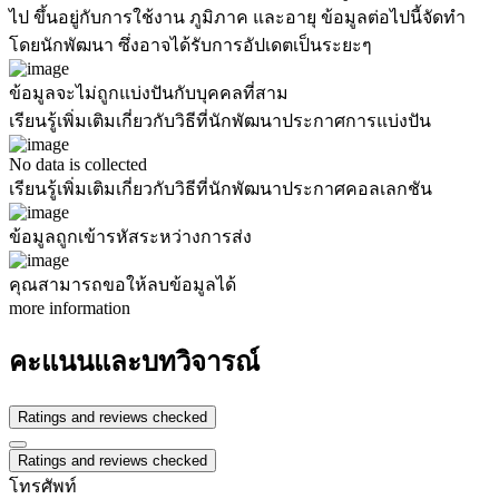
ไป ขึ้นอยู่กับการใช้งาน ภูมิภาค และอายุ
ข้อมูลต่อไปนี้จัดทำ
โดยนักพัฒนา ซึ่งอาจได้รับการอัปเดตเป็นระยะๆ
ข้อมูลจะไม่ถูกแบ่งปันกับบุคคลที่สาม
เรียนรู้เพิ่มเติมเกี่ยวกับวิธีที่นักพัฒนาประกาศการแบ่งปัน
No data is collected
เรียนรู้เพิ่มเติมเกี่ยวกับวิธีที่นักพัฒนาประกาศคอลเลกชัน
ข้อมูลถูกเข้ารหัสระหว่างการส่ง
คุณสามารถขอให้ลบข้อมูลได้
more information
คะแนนและบทวิจารณ์
Ratings and reviews checked
Ratings and reviews checked
โทรศัพท์