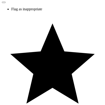
Flag as inappropriate