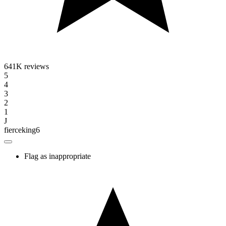
641K reviews
5
4
3
2
1
J
fierceking6
Flag as inappropriate