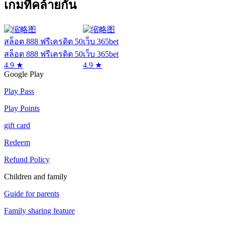
เกมที่คล้ายกัน
สล็อต 888 ฟรีเครดิต 50
เว็บ 365bet
สล็อต 888 ฟรีเครดิต 50
เว็บ 365bet
4.9 ★
4.9 ★
Google Play
Play Pass
Play Points
gift card
Redeem
Refund Policy
Children and family
Guide for parents
Family sharing feature