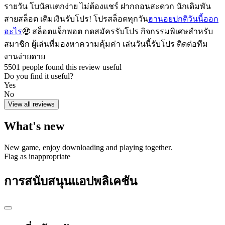
รายวัน โบนัสแตกง่าย ไม่ต้องแชร์ ฝากถอนสะดวก นักเดิมพัน
สายสล็อต เติมเงินรับโปร! โปรสล็อตทุกวัน
ฮานอยปกติวันนี้ออก
อะไร
🤑 สล็อตแจ็กพอต กดสมัครรับโปร กิจกรรมพิเศษสำหรับ
สมาชิก ผู้เล่นที่มองหาความคุ้มค่า เล่นวันนี้รับโปร ติดต่อทีม
งานง่ายดาย
5501 people found this review useful
Do you find it useful?
Yes
No
View all reviews
What's new
New game, enjoy downloading and playing together.
Flag as inappropriate
การสนับสนุนแอปพลิเคชัน