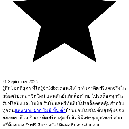
21 September 2025
รู้สึกโชคดีสุดๆ ที่ได้รู้จัก3dbet ถอนเงินไว💰 เครดิตฟรีแจกจริงใน
สล็อตโปรสมาชิกใหม่ แฟนพันธุ์แท้สล็อตไทย โปรสล็อตทุกวัน
รับฟรีสปินและโบนัส รับโบนัสฟรีทันที! โปรสล็อตสุดคุ้มสำหรับ
ทุกคน
แทง หวย ฝาก ไม่มี ขั้น ต่ํา
🎲 พบกับโปรโมชั่นสุดคุ้มของ
สล็อตคาสิโน รับเครดิตฟรีล่าสุด รับสิทธิพิเศษทุกยูสเซอร์ สาย
ฟรีต้องลอง รับฟรีเงินรางวัล! ติดต่อทีมงานง่ายดาย