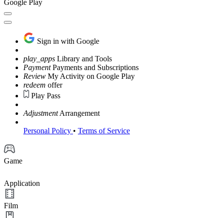
Google Play
Sign in with Google
play_apps
Library and Tools
Payment
Payments and Subscriptions
Review
My Activity on Google Play
redeem
offer
Play Pass
Adjustment
Arrangement
Personal Policy
•
Terms of Service
Game
Application
Film