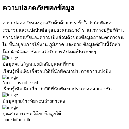
ความปลอดภัยของข้อมูล
ความปลอดภัยของคุณเริ่มต้นด้วยการเข้าใจว่านักพัฒนา
รวบรวมและแบ่งปันข้อมูลของคุณอย่างไร.
แนวทางปฏิบัติด้าน
ความปลอดภัยและความเป็นส่วนตัวของข้อมูลอาจแตกต่างกัน
ไป ขึ้นอยู่กับการใช้งาน ภูมิภาค และอายุ
ข้อมูลต่อไปนี้จัดทำ
โดยนักพัฒนา ซึ่งอาจได้รับการอัปเดตเป็นระยะๆ
ข้อมูลจะไม่ถูกแบ่งปันกับบุคคลที่สาม
เรียนรู้เพิ่มเติมเกี่ยวกับวิธีที่นักพัฒนาประกาศการแบ่งปัน
No data is collected
เรียนรู้เพิ่มเติมเกี่ยวกับวิธีที่นักพัฒนาประกาศคอลเลกชัน
ข้อมูลถูกเข้ารหัสระหว่างการส่ง
คุณสามารถขอให้ลบข้อมูลได้
more information