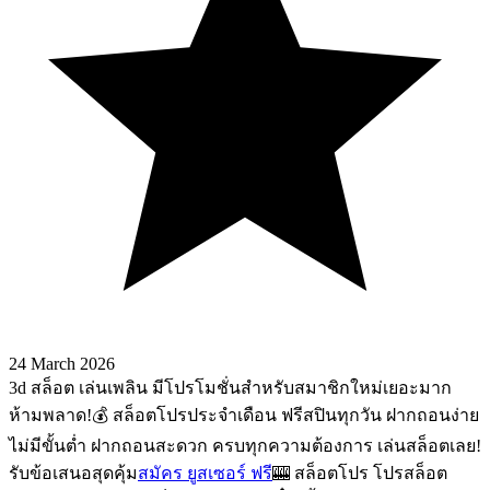
24 March 2026
3d สล็อต เล่นเพลิน มีโปรโมชั่นสำหรับสมาชิกใหม่เยอะมาก
ห้ามพลาด!💰 สล็อตโปรประจำเดือน ฟรีสปินทุกวัน ฝากถอนง่าย
ไม่มีขั้นต่ำ ฝากถอนสะดวก ครบทุกความต้องการ เล่นสล็อตเลย!
รับข้อเสนอสุดคุ้ม
สมัคร ยูสเซอร์ ฟรี
🎰 สล็อตโปร โปรสล็อต