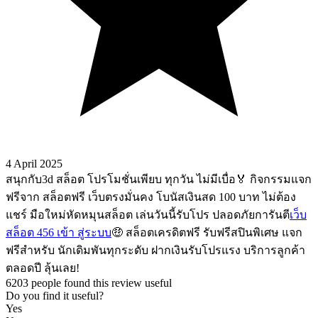
4 April 2025
สนุกกับ3d สล็อต โปรโมชั่นเพียบ ทุกวัน ไม่มีเบื่อ🏅 กิจกรรมแจก
ฟรีจาก สล็อตฟรี เว็บตรงมั่นคง โบนัสเงินสด 100 บาท ไม่ต้อง
แชร์ มือใหม่หัดหมุนสล็อต เล่นวันนี้รับโปร ปลอดภัยการันตี
เว็บ
สล็อต 456 เข้า สู่ระบบ
🤑 สล็อตเครดิตฟรี รับฟรีสปินพิเศษ แจก
ฟรีสำหรับ นักเดิมพันทุกระดับ ฝากเงินรับโปรแรง บริการลูกค้า
ตลอดปี ลุ้นเลย!
6203 people found this review useful
Do you find it useful?
Yes