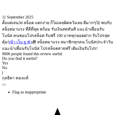
11 September 2025
ตั้งแต่เล่น3d สล็อต แตกง่าย ก็ไม่เคยผิดหวังเลย ดีมากๆ🚀 พบกับ
สล็อตมาแรง ที่ดีที่สุด พร้อม รับเงินสดทันที แนะนำเพื่อนรับ
โบนัส คนชอบโปรสล็อต รับฟรี 100 บาททุกยอดฝาก รับโปรสุด
คุ้ม!
เข้า เว็บ ยู ฟ่า
🎁 สล็อตมาแรง สมาชิกทุกคน โบนัสประจำวัน
แนะนำเพื่อนรับโบนัส โปรสล็อตสายฟรี เติมเงินรับโปร!
9006 people found this review useful
Do you find it useful?
Yes
No
j
กุลธิดา ทองแท้
Flag as inappropriate