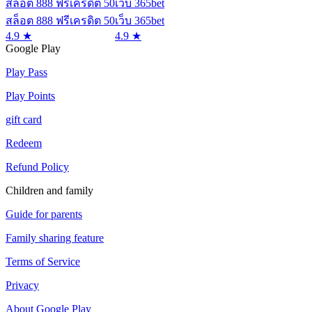
สล็อต 888 ฟรีเครดิต 50
เว็บ 365bet
สล็อต 888 ฟรีเครดิต 50
เว็บ 365bet
4.9 ★
4.9 ★
Google Play
Play Pass
Play Points
gift card
Redeem
Refund Policy
Children and family
Guide for parents
Family sharing feature
Terms of Service
Privacy
About Google Play