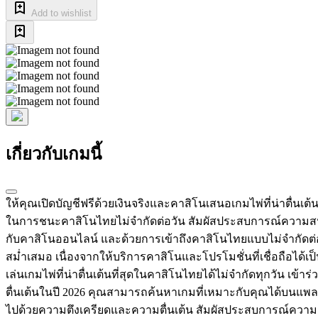
Add to wishlist
เกี่ยวกับเกมนี้
ให้คุณเปิดบัญชีฟรีด้วยเงินจริงและคาสิโนเสนอเกมไพ่ที่น่าตื่นเ
ในการชนะคาสิโนไทยไม่จำกัดต่อวัน สัมผัสประสบการณ์ความสนุกของ
กับคาสิโนออนไลน์ และด้วยการเข้าถึงคาสิโนไทยแบบไม่จำกัดต่อ
สม่ำเสมอ เนื่องจากให้บริการคาสิโนและโปรโมชั่นที่เชื่อถือได้
เล่นเกมไพ่ที่น่าตื่นเต้นที่สุดในคาสิโนไทยได้ไม่จำกัดทุกวัน เ
ตื่นเต้นในปี 2026 คุณสามารถค้นหาเกมที่เหมาะกับคุณได้บนแพลต
ไปด้วยความตึงเครียดและความตื่นเต้น สัมผัสประสบการณ์ความ