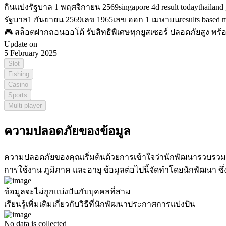
กินแบ่งรัฐบาล 1 พฤศจิกายน 2569singapore 4d result todaythailand 
รัฐบาล1 กันยายน 2569เลข 1965เลข ออก 1 เมษายนresults based
🎮 สล็อตฝากถอนออโต้ รับสิทธิพิเศษทุกยูสเซอร์ ปลอดภัยสูง พร
Update on
5 February 2025
Slot
Fishing
Casino
Sports
Multi-player
ความปลอดภัยของข้อมูล
ความปลอดภัยของคุณเริ่มต้นด้วยการเข้าใจว่านักพัฒนารวบรวม
การใช้งาน ภูมิภาค และอายุ
ข้อมูลต่อไปนี้จัดทำโดยนักพัฒนา ซึ
ข้อมูลจะไม่ถูกแบ่งปันกับบุคคลที่สาม
เรียนรู้เพิ่มเติมเกี่ยวกับวิธีที่นักพัฒนาประกาศการแบ่งปัน
No data is collected