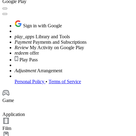
Google Play
Sign in with Google
play_apps
Library and Tools
Payment
Payments and Subscriptions
Review
My Activity on Google Play
redeem
offer
Play Pass
Adjustment
Arrangement
Personal Policy
•
Terms of Service
Game
Application
Film