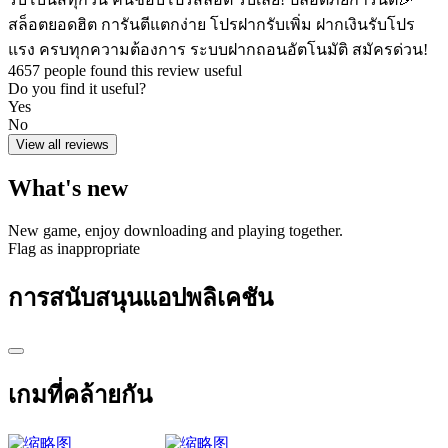
สล็อตยอดฮิต การันตีแตกง่าย โปรฝากรับเพิ่ม ฝากเงินรับโปร
แรง ครบทุกความต้องการ ระบบฝากถอนอัตโนมัติ สมัครด่วน!
4657 people found this review useful
Do you find it useful?
Yes
No
View all reviews
What's new
New game, enjoy downloading and playing together.
Flag as inappropriate
การสนับสนุนแอปพลิเคชัน
เกมที่คล้ายกัน