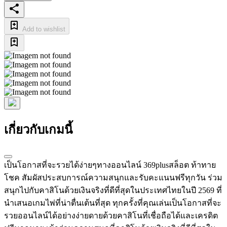
Add to wishlist
เกี่ยวกับเกมนี้
เป็นโอกาสที่จะรวยได้ง่ายๆทางออนไลน์ 369plusสล็อต ท้าทาย
โชค สัมผัสประสบการณ์ความสนุกและรับคะแนนฟรีทุกวัน ร่วม
สนุกไปกับคาสิโนด้วยเงินจริงที่ดีที่สุดในประเทศไทยในปี 2569 ที่
นำเสนอเกมไพ่ที่น่าตื่นเต้นที่สุด ทุกครั้งที่คุณเล่นเป็นโอกาสที่จะ
รวยออนไลน์ได้อย่างง่ายดายด้วยคาสิโนที่เชื่อถือได้และเครดิต