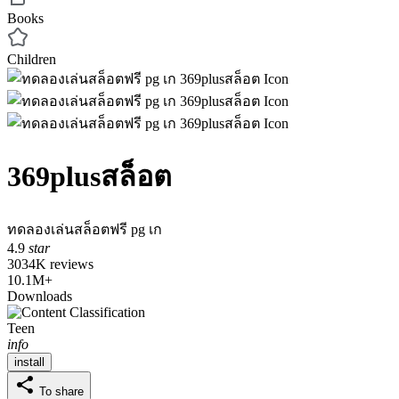
Books
Children
369plusสล็อต
ทดลองเล่นสล็อตฟรี pg เก
4.9
star
3034K reviews
10.1M+
Downloads
Teen
info
install
To share