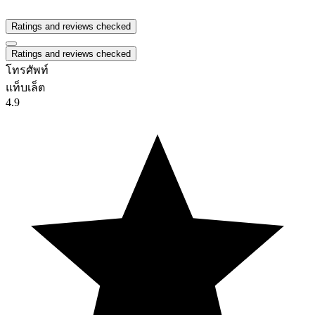
Ratings and reviews checked
Ratings and reviews checked
โทรศัพท์
แท็บเล็ต
4.9