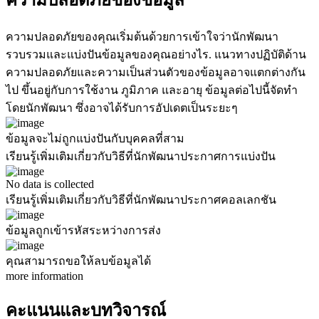
ความปลอดภัยของคุณเริ่มต้นด้วยการเข้าใจว่านักพัฒนา
รวบรวมและแบ่งปันข้อมูลของคุณอย่างไร.
แนวทางปฏิบัติด้าน
ความปลอดภัยและความเป็นส่วนตัวของข้อมูลอาจแตกต่างกัน
ไป ขึ้นอยู่กับการใช้งาน ภูมิภาค และอายุ
ข้อมูลต่อไปนี้จัดทำ
โดยนักพัฒนา ซึ่งอาจได้รับการอัปเดตเป็นระยะๆ
ข้อมูลจะไม่ถูกแบ่งปันกับบุคคลที่สาม
เรียนรู้เพิ่มเติมเกี่ยวกับวิธีที่นักพัฒนาประกาศการแบ่งปัน
No data is collected
เรียนรู้เพิ่มเติมเกี่ยวกับวิธีที่นักพัฒนาประกาศคอลเลกชัน
ข้อมูลถูกเข้ารหัสระหว่างการส่ง
คุณสามารถขอให้ลบข้อมูลได้
more information
คะแนนและบทวิจารณ์