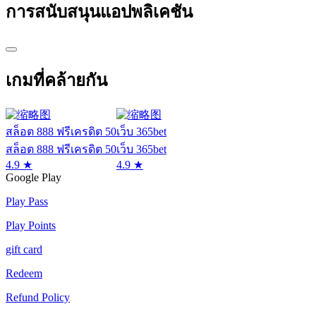
การสนับสนุนแอปพลิเคชัน
เกมที่คล้ายกัน
สล็อต 888 ฟรีเครดิต 50
เว็บ 365bet
สล็อต 888 ฟรีเครดิต 50
เว็บ 365bet
4.9 ★
4.9 ★
Google Play
Play Pass
Play Points
gift card
Redeem
Refund Policy