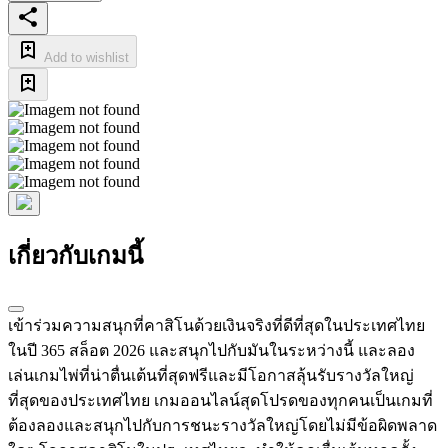
Add to wishlist
เกี่ยวกับเกมนี้
เข้าร่วมความสนุกที่คาสิโนด้วยเงินจริงที่ดีที่สุดในประเทศไทย
ในปี 365 สล็อต 2026 และสนุกไปกับมันในระหว่างนี้ และลอง
เล่นเกมไพ่ที่น่าตื่นเต้นที่สุดฟรีและมีโอกาสลุ้นรับรางวัลใหญ่
ที่สุดของประเทศไทย เกมออนไลน์สุดโปรดของทุกคนเป็นเกมที่
ต้องลองและสนุกไปกับการชนะรางวัลใหญ่โดยไม่มีข้อผิดพลาด