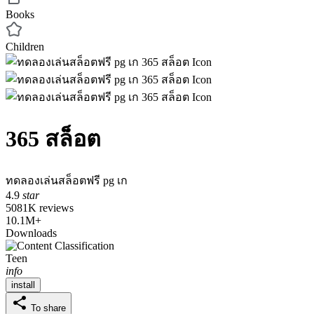
Books
Children
365 สล็อต
ทดลองเล่นสล็อตฟรี pg เก
4.9
star
5081K reviews
10.1M+
Downloads
Teen
info
install
To share