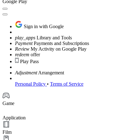
Google Play
Sign in with Google
play_apps
Library and Tools
Payment
Payments and Subscriptions
Review
My Activity on Google Play
redeem
offer
Play Pass
Adjustment
Arrangement
Personal Policy
•
Terms of Service
Game
Application
Film