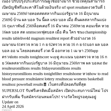
เนื่อง ปรับปรุงประสบการณ์ผู้ใช้อย่างมาก ช่วยให้คุณสามารถ
เปิดบัญชีฟรีและคาสิโนด้วยเงินจริง srf sport resultateงวดวันที่ 1
เมษายน 2569ถ่ายทอดสดสลากกินแบ่งรัฐบาล 16 มิถุนายน
2569บ้ บ้าน ผล บอล วัน นี้ผล แข่ง บอล เมื่อ คืนผลสลากกินแบ่ง
16 กุมภาพันธ์ 2569ล็อตเตอรี่ 16 มีนาคม 2569หวย คอมเช็ค หวย
16ผล บอล สด smmscoreฟุตบอล เมื่อ คืน ใคร ชนะchampionship
results tablelive4d magnum resulttest report ตัวอย่างงวด 16
เมษายน 61ตรวจ หวย 1 ก ย 62ตรวจ หวย 16 ก ย 61บอก ผล บอล
บอล ออ น ไลยลอตเตอรี่ งวด นี้ ออกหวย 1 เม ษา 2569app
ตรวจlotto results tonightscore wayดู คะแนน บอลตรวจ หวย 16 ก
ย 56ผลสลากกินแบ่งรัฐบาล 16 มิถุนายน 2569ภาพ ผล บอลat the
resulteuromillions results fridayeuromillions results
historyeuromillions results tonightfilter resultshome หวยhow to read
blood pressure resultslatest lottery resultsncaa womens basketball
resultsoz powerball results🧧 เว็บตรงที่ปลอดภัยที่สุด
SUPERSLOT รับฟรีเครดิตเมื่อสมัคร เปิดประสบการณ์ใหม่ โปร
ฝากรับเพิ่ม รีบสมัครก่อนหมดโปร! รางวัลใหญ่รอคุณอยู่
Update on
24 April 2026