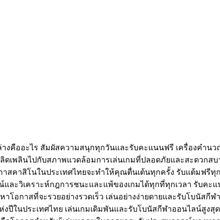
ัวล่างคืออะไร สัมผัสความสนุกทุกวันและรับคะแนนฟรี เครื่องคำนวณ
ิดเพลินไปกับสภาพแวดล้อมการเล่นเกมที่ปลอดภัยและสะดวกสบาย 
สคาสิโนในประเทศไทยจะทำให้คุณตื่นเต้นทุกครั้ง รับแต้มฟรีทุกวั
รณ์และวิเคราะห์กฎการชนะและแพ้ของเกมได้ทุกที่ทุกเวลา รับคะแน
้นหาโอกาสที่จะรวยอย่างรวดเร็ว เล่นอย่างง่ายดายและรับโบนัสกีฬ
แห่งปีในประเทศไทย เล่นเกมเดิมพันและรับโบนัสกีฬาออนไลน์สูงสุดแ