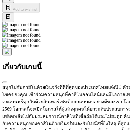
Add to wishlist
เกี่ยวกับเกมนี้
สนุกไปกับคาสิโนด้วยเงินจริงที่ดีที่สุดของประเทศไทยแห่งปี 3 ต
โชคของคุณ เข้าร่วมความสนุกที่คาสิโนออนไลน์และมีโอกาสเพล
คะแนนฟรีทุกวันด้วยอินเทอร์เฟซที่ออกแบบมาอย่างดีของเรา โอกา
2569 โอกาสนี้จะเปิดโอกาสให้ผู้เล่นทุกคนได้ยกระดับประสบกา
เพลิดเพลินไปกับประสบการณ์คาสิโนที่เชื่อถือได้และไม่สะดุด ค
กับความสนุกของคาสิโนด้วยเงินจริงและรับโบนัสที่ยิ่งใหญ่ที่สุด