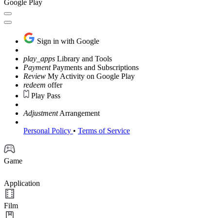
Google Play
Sign in with Google
play_apps
Library and Tools
Payment
Payments and Subscriptions
Review
My Activity on Google Play
redeem
offer
Play Pass
Adjustment
Arrangement
Personal Policy
•
Terms of Service
Game
Application
Film