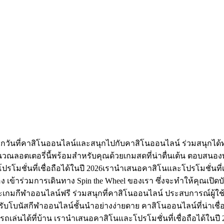
ุกวันที่คาสิโนออนไลน์และสนุกไปกับคาสิโนออนไลน์ ร่วมสนุกได้ทุ
งคำนวณลอตเตอรี่นี้พร้อมสำหรับคุณด้วยเกมสดที่น่าตื่นเต้น ตอบส
่นที่เชื่อถือได้ในปี 2026เรานำเสนอคาสิโนและโปรโมชั่นที่เชื่อถ
 เข้าร่วมการเดินทาง Spin the Wheel ของเรา ซึ่งจะทำให้คุณเปิด
เกมกีฬาออนไลน์ฟรี ร่วมสนุกที่คาสิโนออนไลน์ ประสบการณ์ผู้ใช้
่นี่ รับโบนัสกีฬาออนไลน์ชั้นนำอย่างง่ายดาย คาสิโนออนไลน์ที่น่า
เล่นได้ที่บ้าน เรานำเสนอคาสิโนและโปรโมชั่นที่เชื่อถือได้ในปี 