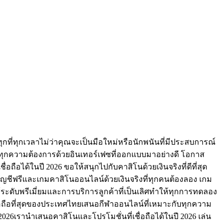
กที่ทุกเวลาไม่ว่าคุณจะเป็นมือใหม่หรือนักพนันที่มีประสบการณ์
นองทุกความต้องการด้วยอินเทอร์เฟซที่ออกแบบมาอย่างดี โอกาส
ือได้ในปี 2026 ขอให้สนุกไปกับคาสิโนด้วยเงินจริงที่ดีที่สุด
บัญชีฟรีและเกมคาสิโนออนไลน์ด้วยเงินจริงที่ทุกคนต้องลอง เกม
ระดับพรีเมี่ยมและการบริการลูกค้าที่เป็นเลิศทำให้ทุกการทดลอง
เชื่อถือที่สุดของประเทศไทยเสนอกีฬาออนไลน์ที่เหมาะกับทุกความ
2026เรานำเสนอคาสิโนและโปรโมชั่นที่เชื่อถือได้ในปี 2026 เล่น