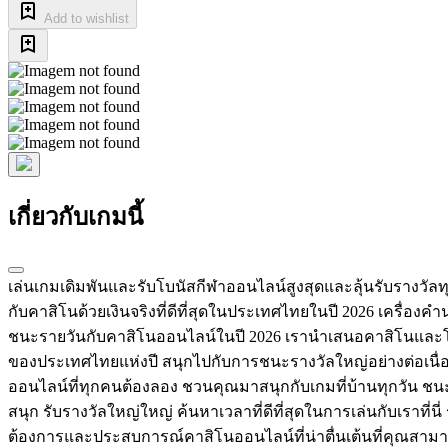
Add to wishlist
เกี่ยวกับเกมนี้
เล่นเกมเดิมพันและรับโบนัสกีฬาออนไลน์สูงสุดและลุ้นรับรางวัลท
กับคาสิโนด้วยเงินจริงที่ดีที่สุดในประเทศไทยในปี 2026 เครื่อ
ชนะรายวันกับคาสิโนออนไลน์ในปี 2026 เรานำเสนอคาสิโนและโปรโมชั
ของประเทศไทยแห่งปี สนุกไปกับการชนะรางวัลใหญ่อย่างต่อเนื่อง
ออนไลน์ที่ทุกคนต้องลอง ชวนคุณมาสนุกกับเกมที่บ้านทุกวัน ชนะ
สนุก รับรางวัลใหญ่ใหญ่ ค้นหาเวลาที่ดีที่สุดในการเล่นกับเราที
ต้องการและประสบการณ์คาสิโนออนไลน์ที่น่าตื่นเต้นที่คุณสามารถ