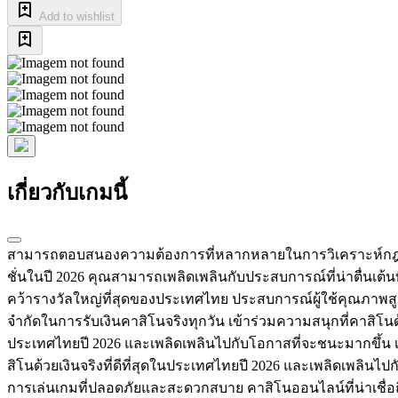
Add to wishlist
เกี่ยวกับเกมนี้
สามารถตอบสนองความต้องการที่หลากหลายในการวิเคราะห์กฎการช
ชั่นในปี 2026 คุณสามารถเพลิดเพลินกับประสบการณ์ที่น่าตื่นเต
คว้ารางวัลใหญ่ที่สุดของประเทศไทย ประสบการณ์ผู้ใช้คุณภาพสูงแ
จำกัดในการรับเงินคาสิโนจริงทุกวัน เข้าร่วมความสนุกที่คาสิโนด้
ประเทศไทยปี 2026 และเพลิดเพลินไปกับโอกาสที่จะชนะมากขึ้น เข้
สิโนด้วยเงินจริงที่ดีที่สุดในประเทศไทยปี 2026 และเพลิดเพล
การเล่นเกมที่ปลอดภัยและสะดวกสบาย คาสิโนออนไลน์ที่น่าเชื