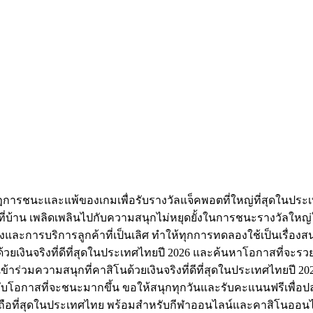
นะและแพ้ของเกมเพื่อรับรางวัลแจ็คพอตที่ใหญ่ที่สุดในประเทศไ
้นที่บ้าน เพลิดเพลินไปกับความสนุกไม่หยุดยั้งในการชนะรางวัลใ
ละการบริการลูกค้าที่เป็นเลิศ ทำให้ทุกการทดลองใช้เป็นเรื่องสนุ
วยเงินจริงที่ดีที่สุดในประเทศไทยปี 2026 และค้นหาโอกาสที่จะรวยอย
าร่วมความสนุกที่คาสิโนด้วยเงินจริงที่ดีที่สุดในประเทศไทยปี 2
ินไปกับโอกาสที่จะชนะมากขึ้น ขอให้สนุกทุกวันและรับคะแนนฟรีเพ
่อถือที่สุดในประเทศไทย พร้อมสำหรับกีฬาออนไลน์และคาสิโนออ