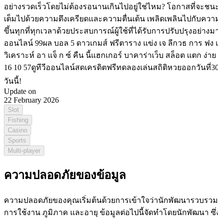
อย่างรวดเร็วโดยไม่ต้องรอนานเกินไปอยู่ใช่ไหม? โอกาสที่จะชนะรา
เต็มไปด้วยความตึงเครียดและความตื่นเต้น เพลิดเพลินไปกับควา
ขึ้นทุกที่ทุกเวลาด้วยประสบการณ์ผู้ใช้ที่ได้รับการปรับปรุงอย่
ออนไลน์ 99ผล บอล 5 ดาวเกมส์ ฟรีตาราง แข่ง เจ ลีกวธ การ ฟง เสยง
วิเคราะห์ อา แจ็ ก ซ์ คืน นี้แฮกเกอร์ บาคาร่าเว็บ สล็อต แตก ง
16 10 57ดูทีวีออนไลน์สดเครดิตฟรีทดลองเล่นสถิติหวยออกวันที่3
วันนี้!
Update on
22 February 2026
Slot
Fishing
Casino
Sports
Multi-player
ความปลอดภัยของข้อมูล
ความปลอดภัยของคุณเริ่มต้นด้วยการเข้าใจว่านักพัฒนารวบรวม
การใช้งาน ภูมิภาค และอายุ
ข้อมูลต่อไปนี้จัดทำโดยนักพัฒนา ซึ