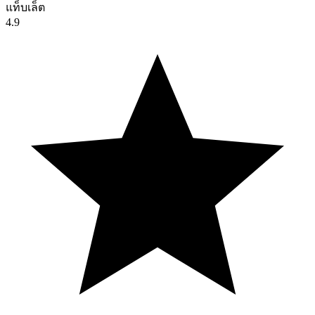
แท็บเล็ต
4.9