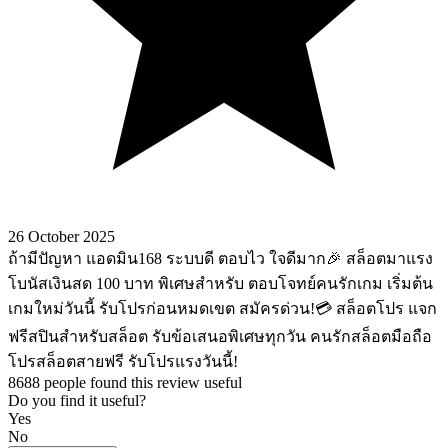
26 October 2025
ถ้ามีปัญหา แอดมิน168 ระบบดี ตอบไว ใจดีมาก🎉 สล็อตมาแรง
โบนัสเงินสด 100 บาท พิเศษสำหรับ ตอบโจทย์คนรักเกม เริ่มต้น
เกมใหม่วันนี้ รับโปรก่อนหมดเขต สมัครด่วน!💳 สล็อตโปร แจก
ฟรีสปินสำหรับสล็อต รับข้อเสนอพิเศษทุกวัน คนรักสล็อตมือถือ
โปรสล็อตสายฟรี รับโปรแรงวันนี้!
8688 people found this review useful
Do you find it useful?
Yes
No