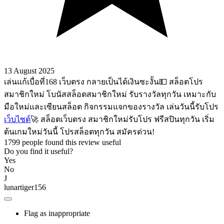
13 August 2025
เล่นแก้เบื่อที่168 เว็บตรง กลายเป็นได้เงินซะงั้น💵 สล็อตโปร
สมาชิกใหม่ โบนัสสล็อตสมาชิกใหม่ รับรางวัลทุกวัน เหมาะกับ
มือใหม่และเซียนสล็อต กิจกรรมแจกของรางวัล เล่นวันนี้รับโปร
เว็บไซต์
🚀 สล็อตเว็บตรง สมาชิกใหม่รับโปร ฟรีสปินทุกวัน เริ่ม
ต้นเกมใหม่วันนี้ โปรสล็อตทุกวัน สมัครด่วน!
1799 people found this review useful
Do you find it useful?
Yes
No
J
lunartiger156
Flag as inappropriate