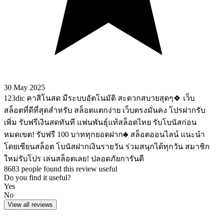
30 May 2025
123dic คาสิโนสด มีระบบอัตโนมัติ สะดวกสบายสุดๆ🍀 เว็บ
สล็อตที่ดีที่สุดสำหรับ สล็อตแตกง่าย เว็บตรงมั่นคง โปรฝากรับ
เพิ่ม รับฟรีเงินสดทันที แฟนพันธุ์แท้สล็อตไทย รับโบนัสก่อน
หมดเขต! รับฟรี 100 บาททุกยอดฝาก♣️ สล็อตออนไลน์ แนะนำ
โดยเซียนสล็อต โบนัสฝากเงินรายวัน ร่วมสนุกได้ทุกวัน สมาชิก
ใหม่รับโปร เล่นสล็อตเลย! ปลอดภัยการันตี
8683 people found this review useful
Do you find it useful?
Yes
No
View all reviews