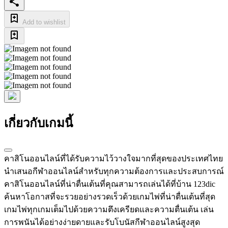
Add to wishlist
เกี่ยวกับเกมนี้
คาสิโนออนไลน์ที่ได้รับความไว้วางใจมากที่สุดของประเทศไทย
นำเสนอกีฬาออนไลน์สำหรับทุกความต้องการและประสบการณ์
คาสิโนออนไลน์ที่น่าตื่นเต้นที่คุณสามารถเล่นได้ที่บ้าน 123dic
ค้นหาโอกาสที่จะรวยอย่างรวดเร็วด้วยเกมไพ่ที่น่าตื่นเต้นที่สุด
เกมไพ่ทุกเกมเต็มไปด้วยความตึงเครียดและความตื่นเต้น เล่น
การพนันได้อย่างง่ายดายและรับโบนัสกีฬาออนไลน์สูงสุด