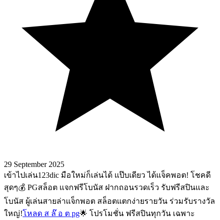
29 September 2025
เข้าไปเล่น123dic มือใหม่ก็เล่นได้ แป๊บเดียว ได้แจ็คพอต! โชคดี
สุดๆ💰 PGสล็อต แจกฟรีโบนัส ฝากถอนรวดเร็ว รับฟรีสปินและ
โบนัส ผู้เล่นสายล่าแจ็กพอต สล็อตแตกง่ายรายวัน ร่วมรับรางวัล
ใหญ่!
โหลด ส ล๊ อ ต pg
🌟 โปรโมชั่น ฟรีสปินทุกวัน เฉพาะ