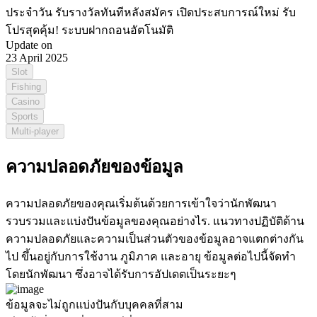
ประจำวัน รับรางวัลทันทีหลังสมัคร เปิดประสบการณ์ใหม่ รับ
โปรสุดคุ้ม! ระบบฝากถอนอัตโนมัติ
Update on
23 April 2025
Slot
Fishing
Casino
Sports
Multi-player
ความปลอดภัยของข้อมูล
ความปลอดภัยของคุณเริ่มต้นด้วยการเข้าใจว่านักพัฒนา
รวบรวมและแบ่งปันข้อมูลของคุณอย่างไร.
แนวทางปฏิบัติด้าน
ความปลอดภัยและความเป็นส่วนตัวของข้อมูลอาจแตกต่างกัน
ไป ขึ้นอยู่กับการใช้งาน ภูมิภาค และอายุ
ข้อมูลต่อไปนี้จัดทำ
โดยนักพัฒนา ซึ่งอาจได้รับการอัปเดตเป็นระยะๆ
ข้อมูลจะไม่ถูกแบ่งปันกับบุคคลที่สาม