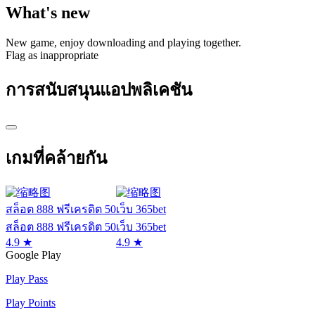
What's new
New game, enjoy downloading and playing together.
Flag as inappropriate
การสนับสนุนแอปพลิเคชัน
เกมที่คล้ายกัน
สล็อต 888 ฟรีเครดิต 50
เว็บ 365bet
สล็อต 888 ฟรีเครดิต 50
เว็บ 365bet
4.9 ★
4.9 ★
Google Play
Play Pass
Play Points