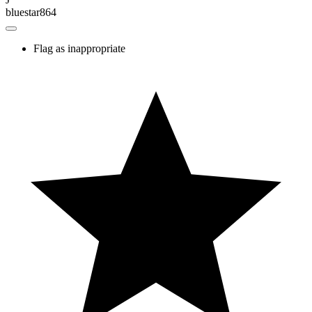
bluestar864
Flag as inappropriate