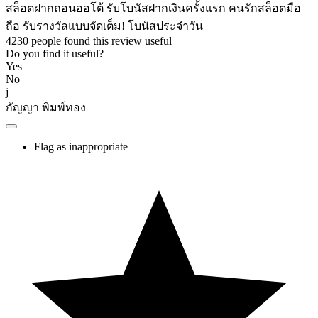
สล็อตฝากถอนออโต้ รับโบนัสฝากเงินครั้งแรก คนรักสล็อตมือ
ถือ รับรางวัลแบบจัดเต็ม! โบนัสประจำวัน
4230 people found this review useful
Do you find it useful?
Yes
No
j
กัญญา พิมพ์ทอง
Flag as inappropriate