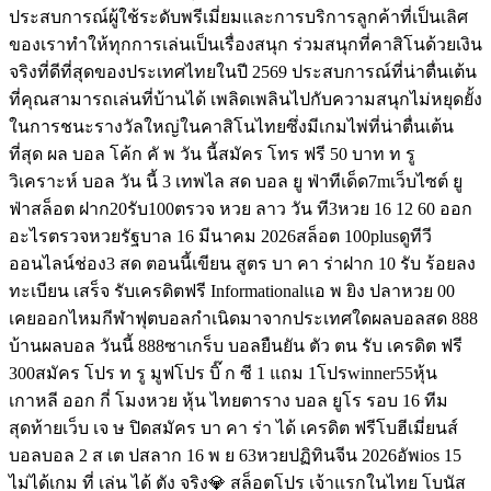
ประสบการณ์ผู้ใช้ระดับพรีเมี่ยมและการบริการลูกค้าที่เป็นเลิศ
ของเราทำให้ทุกการเล่นเป็นเรื่องสนุก ร่วมสนุกที่คาสิโนด้วยเงิน
จริงที่ดีที่สุดของประเทศไทยในปี 2569 ประสบการณ์ที่น่าตื่นเต้น
ที่คุณสามารถเล่นที่บ้านได้ เพลิดเพลินไปกับความสนุกไม่หยุดยั้ง
ในการชนะรางวัลใหญ่ในคาสิโนไทยซึ่งมีเกมไพ่ที่น่าตื่นเต้น
ที่สุด ผล บอล โค้ก คั พ วัน นี้สมัคร โทร ฟรี 50 บาท ท รู
วิเคราะห์ บอล วัน นี้ 3 เทพไล สด บอล ยู ฟ่าทีเด็ด7mเว็บไซต์ ยู
ฟ่าสล็อต ฝาก20รับ100ตรวจ หวย ลาว วัน ที3หวย 16 12 60 ออก
อะไรตรวจหวยรัฐบาล 16 มีนาคม 2026สล็อต 100plusดูทีวี
ออนไลน์ช่อง3 สด ตอนนี้เขียน สูตร บา คา ร่าฝาก 10 รับ ร้อยลง
ทะเบียน เสร็จ รับเครดิตฟรี Informationalแอ พ ยิง ปลาหวย 00
เคยออกไหมกีฬาฟุตบอลกําเนิดมาจากประเทศใดผลบอลสด 888
บ้านผลบอล วันนี้ 888ซาเกร็บ บอลยืนยัน ตัว ตน รับ เครดิต ฟรี
300สมัคร โปร ท รู มูฟโปร บิ๊ ก ซี 1 แถม 1โปรwinner55หุ้น
เกาหลี ออก กี่ โมงหวย หุ้น ไทยตาราง บอล ยูโร รอบ 16 ทีม
สุดท้ายเว็บ เจ ษ ปิดสมัคร บา คา ร่า ได้ เครดิต ฟรีโบฮีเมี่ยนส์
บอลบอล 2 ส เต ปสลาก 16 พ ย 63หวยปฏิทินจีน 2026อัพios 15
ไม่ได้เกม ที่ เล่น ได้ ตัง จริง💎 สล็อตโปร เจ้าแรกในไทย โบนัส