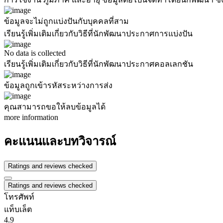
ข้อมูลจะไม่ถูกแบ่งปันกับบุคคลที่สาม
เรียนรู้เพิ่มเติมเกี่ยวกับวิธีที่นักพัฒนาประกาศการแบ่งปัน
No data is collected
เรียนรู้เพิ่มเติมเกี่ยวกับวิธีที่นักพัฒนาประกาศคอลเลกชัน
ข้อมูลถูกเข้ารหัสระหว่างการส่ง
คุณสามารถขอให้ลบข้อมูลได้
more information
คะแนนและบทวิจารณ์
Ratings and reviews checked
Ratings and reviews checked
โทรศัพท์
แท็บเล็ต
4.9