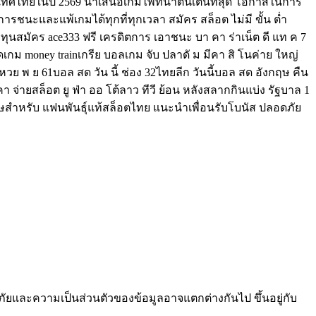
ระเทศไทยในปี 2569 นำเสนอเกมไพ่ที่น่าตื่นเต้นที่สุด โอกาสในการ
ารชนะและแพ้เกมได้ทุกที่ทุกเวลา สมัคร สล็อต ไม่มี ขั้น ต่ำ
ทุนสมัคร ace333 ฟรี เครดิตการ เอาชนะ บา คา ร่าเน็ต ดี แท ค 7
ดเกม money trainเกรีย บอลเกม จับ ปลาดั ม มีคา สิ โนค่าย ใหญ่
หวย พ ย 61บอล สด วัน นี้ ช่อง 32ไทยลีก วันนี้บอล สด อังกฤษ คืน
 จ่ายสล็อต ยู ฟ่า ออ โต้ลาว ทีวี ย้อน หลังสลากกินแบ่ง รัฐบาล 1
ษสำหรับ แฟนพันธุ์แท้สล็อตไทย แนะนำเพื่อนรับโบนัส ปลอดภัย
ยและความเป็นส่วนตัวของข้อมูลอาจแตกต่างกันไป ขึ้นอยู่กับ