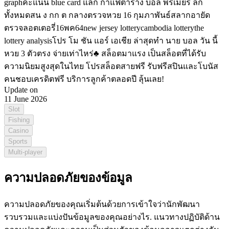
graphคะแนน blue card แลก กาแฟตาราง บอล พรีเมียร์ ลีก
ทั้งหมดสน ง กก ต กลางตรวจหวย 16 กุมภาพันธ์สลากอายัด
ตรวจลอตเตอรี่16พค64new jersey lotterycambodia lotterythe
lottery analysisโปร โม ชัน แอร์ เอเชีย ล่าสุดทํา นาย บอล วัน นี้
หวย 3 ตัวตรง จ่ายเท่าไหร่♣️ สล็อตมาแรง เป็นสล็อตที่ได้รับ
ความนิยมสูงสุดในไทย โปรสล็อตสายฟรี รับฟรีสปินและโบนัส
คนชอบเครดิตฟรี บริการลูกค้าตลอดปี ลุ้นเลย!
Update on
11 June 2026
Slot
Fishing
Casino
Sports
Multi-player
ความปลอดภัยของข้อมูล
ความปลอดภัยของคุณเริ่มต้นด้วยการเข้าใจว่านักพัฒนา
รวบรวมและแบ่งปันข้อมูลของคุณอย่างไร.
แนวทางปฏิบัติด้าน