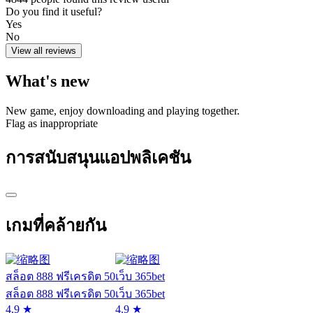
Do you find it useful?
Yes
No
View all reviews
What's new
New game, enjoy downloading and playing together.
Flag as inappropriate
การสนับสนุนแอปพลิเคชัน
เกมที่คล้ายกัน
สล็อต 888 ฟรีเครดิต 50
เว็บ 365bet
สล็อต 888 ฟรีเครดิต 50
เว็บ 365bet
4.9 ★
4.9 ★