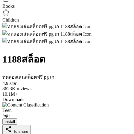
Books
Children
1188สล็อต
ทดลองเล่นสล็อตฟรี pg เก
4.9
star
8623K reviews
10.1M+
Downloads
Teen
info
install
To share