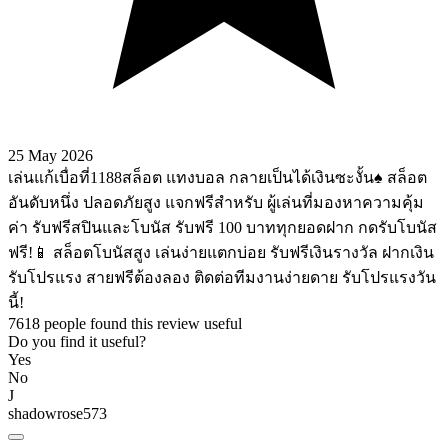
25 May 2026
เล่นแก้เบื่อที่1188สล็อต แทงบอล กลายเป็นได้เงินซะงั้น♠️ สล็อต
อันดับหนึ่ง ปลอดภัยสูง แจกฟรีสำหรับ ผู้เล่นที่มองหาความคุ้ม
ค่า รับฟรีสปินและโบนัส รับฟรี 100 บาททุกยอดฝาก กดรับโบนัส
ฟรี!📱 สล็อตโบนัสสูง เล่นง่ายแตกบ่อย รับฟรีเงินรางวัล ฝากเงิน
รับโปรแรง สายฟรีต้องลอง ติดต่อทีมงานง่ายดาย รับโปรแรงวัน
นี้!
7618 people found this review useful
Do you find it useful?
Yes
No
J
shadowrose573