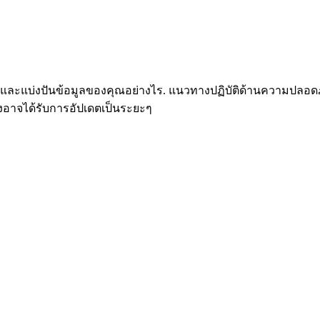
และแบ่งปันข้อมูลของคุณอย่างไร.
แนวทางปฏิบัติด้านความปลอดภั
่งอาจได้รับการอัปเดตเป็นระยะๆ