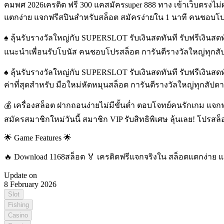
คมพศ 2026เครดิต ฟรี 300 แคสมัครsuper 888 ทาง เข้าเว็บตรงไม่ผ
แตกง่าย แจกฟรีสปินสำหรับสล็อต สมัครง่ายใน 1 นาที คนชอบโป
♠️ ลุ้นรับรางวัลใหญ่กับ SUPERSLOT รับเงินสดทันที รับฟรีเงินสด
แนะนำเพื่อนรับโบนัส คนชอบโปรสล็อต การันตีรางวัลใหญ่ทุกสัปด
♠️ ลุ้นรับรางวัลใหญ่กับ SUPERSLOT รับเงินสดทันที รับฟรีเงินสด
ค่าที่สุดสำหรับ มือใหม่หัดหมุนสล็อต การันตีรางวัลใหญ่ทุกสัปดา
💰 เครื่องสล็อต ฝากถอนง่ายไม่มีขั้นต่ำ ตอบโจทย์คนรักเกม แจ
สมัครสมาชิกใหม่วันนี้ สมาชิก VIP รับสิทธิพิเศษ ลุ้นเลย! โปรสล
🌟 Game Features 🌟
🔥 Download 1168สล็อต 🏅 เครดิตฟรีแจกจริงใน สล็อตแตกง่าย 
Update on
8 February 2026
Slot
Fishing
Casino