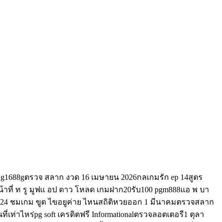
g2g1688gตรวจ สลาก งวด 16 เมษายน 2026กลเกมรัก ep 14สูตร
าที่ ท รู มูฟเเ อป ดาว โหลด เกมฝาก20รับ100 pgm888แอ พ บา
ไลน์ 24 ชมเกม ขูด ไขอยูค่าย ไหนสถิติหวยออก 1 มีนาคมตรวจสลาก
เท่าไหร่pg soft เครดิตฟรี Informationalตรวจลอตเตอรี1 ตุลา