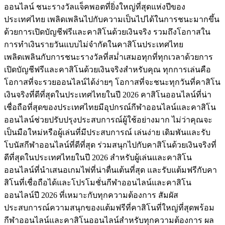
ออนไลน์ ชนะรางวัลแจ็คพอตที่ยิ่งใหญ่ที่สุดแห่งปีของ
ประเทศไทย เพลิดเพลินไปกับความเป็นไปได้ในการชนะมากขึ้น
ด้วยการเปิดบัญชีฟรีและคาสิโนด้วยเงินจริง รวมถึงโอกาสใน
การทำเงินรายวันแบบไม่จำกัดในคาสิโนประเทศไทย
เพลิดเพลินกับการชนะรางวัลที่สม่ำเสมอทุกที่ทุกเวลาด้วยการ
เปิดบัญชีฟรีและคาสิโนด้วยเงินจริงสำหรับคุณ ทุกการเล่นคือ
โอกาสที่จะรวยออนไลน์ได้ง่ายๆ โอกาสที่จะชนะทุกวันที่คาสิโน
เงินจริงที่ดีที่สุดในประเทศไทยในปี 2026 คาสิโนออนไลน์ที่น่า
เชื่อถือที่สุดของประเทศไทยมีอุปกรณ์กีฬาออนไลน์และคาสิโน
ออนไลน์ช่วยปรับปรุงประสบการณ์ผู้ใช้อย่างมาก ไม่ว่าคุณจะ
เป็นมือใหม่หรือผู้เล่นที่มีประสบการณ์ เล่นง่าย เดิมพันและรับ
โบนัสกีฬาออนไลน์ที่ดีที่สุด ร่วมสนุกไปกับคาสิโนด้วยเงินจริงที่
ดีที่สุดในประเทศไทยในปี 2026 สำหรับผู้เล่นและคาสิโน
ออนไลน์ที่นำเสนอเกมไพ่ที่น่าตื่นเต้นที่สุด และรับแต้มฟรีกับคา
สิโนที่เชื่อถือได้และโปรโมชั่นกีฬาออนไลน์และคาสิโน
ออนไลน์ปี 2026 ที่เหมาะกับทุกความต้องการ สัมผัส
ประสบการณ์ความสนุกของแต้มฟรีที่คาสิโนที่ใหญ่ที่สุดพร้อม
กีฬาออนไลน์และคาสิโนออนไลน์สำหรับทุกความต้องการ ผล