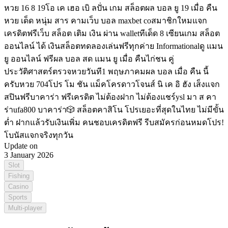
หวย 16 8 19โอ เค เฮอ เบิ ลปั่น เกม สล็อตผล บอล ยู 19 เมื่อ คืน
หวย เด็ด หนุ่ม สาร คามเว็บ บอล maxbet coสมาชิกใหมแจก
เครดิตฟรีเว็บ สล็อต เติม เงิน ผ่าน walletทีเด็ด 8 เซียนเกม สล็อต
ออนไลน์ ได้ เงินสล็อตทดลองเล่นฟรีทุกค่าย Informationalดู แมน
ยู ออนไลน์ ฟรีผล บอล สด แมน ยู เมื่อ คืนไก่ชน คู่
ประวัติศาสตร์ตรวจหวยวันที1 พฤษภาคมผล บอล เมื่อ คืน นี้
ครับหวย 704โปร โม ชัน แม็คโครดาวโจนส์ นิ เค อิ ฮัง เส็งแจก
สปินฟรีบาคาร่า ฟรีเครดิต ไม่ต้องฝาก ไม่ต้องแชร์ysl มา ส คา
ร่าufa800 บาคาร่า🎲 สล็อตคาสิโน โปรเยอะที่สุดในไทย ไม่มีขั้น
ต่ำ ฝากแล้วรับเงินเพิ่ม คนชอบเครดิตฟรี รีบสมัครก่อนหมดโปร!
โบนัสแจกจริงทุกวัน
Update on
3 January 2026
Slot
Fishing
Casino
Sports
Multi-player