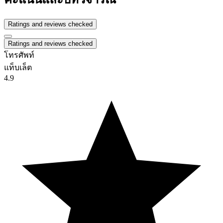
Ratings and reviews checked
Ratings and reviews checked
โทรศัพท์
แท็บเล็ต
4.9