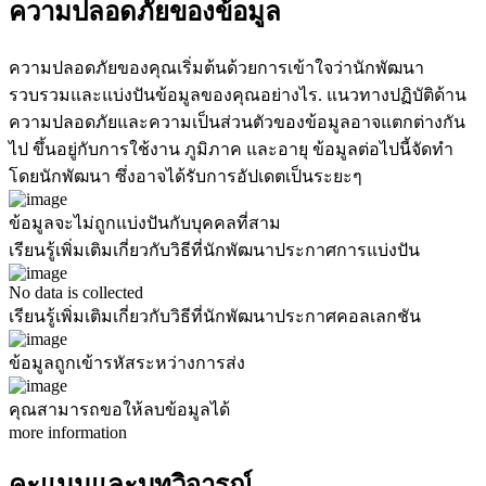
ความปลอดภัยของข้อมูล
ความปลอดภัยของคุณเริ่มต้นด้วยการเข้าใจว่านักพัฒนา
รวบรวมและแบ่งปันข้อมูลของคุณอย่างไร.
แนวทางปฏิบัติด้าน
ความปลอดภัยและความเป็นส่วนตัวของข้อมูลอาจแตกต่างกัน
ไป ขึ้นอยู่กับการใช้งาน ภูมิภาค และอายุ
ข้อมูลต่อไปนี้จัดทำ
โดยนักพัฒนา ซึ่งอาจได้รับการอัปเดตเป็นระยะๆ
ข้อมูลจะไม่ถูกแบ่งปันกับบุคคลที่สาม
เรียนรู้เพิ่มเติมเกี่ยวกับวิธีที่นักพัฒนาประกาศการแบ่งปัน
No data is collected
เรียนรู้เพิ่มเติมเกี่ยวกับวิธีที่นักพัฒนาประกาศคอลเลกชัน
ข้อมูลถูกเข้ารหัสระหว่างการส่ง
คุณสามารถขอให้ลบข้อมูลได้
more information
คะแนนและบทวิจารณ์