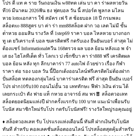
โปร ดี แท ค ราย วันถอนเงิน w88ทด เล่น บา คา ร่าผลหวยวัน
ที16 มีนาคม 2026ฟัน ธง ฟุตบอล วัน นี้ สปอร์ต พูลกล มไลน
หวย lottoเอกสาร ใช้ สมัคร เฟ ริ ส ช้อยบอล 18 ปี กรมพละ
สล็อตxo 888สูตร บา ค่า ร่า mm88สล็อต ฝาก วอ เลต ไม่มี ขั้น
ต่ําหวย ออมสิน รางวัล ที่ 1step69 ราคา บอล ไหลหวย บางกอก
ทู เด ยวิเคราะห์ บอล ฃเครดิตฟรี กดรับเอง ยืนยันเบอร์ ล่าสุด ไม่
ต้องแชร์ Informationalควีน 168ตรวจ ผล บอล ย้อน หลังแอ พ จำ
เส ยง ไฮโลทีเด็ด ทั่ว โลกเว ป เซ็กซีบา คา ร่า888 ฟรี เครดิตผล
บอล ย้อน หลัง ทุก ลีกบาคาร่า 77 autoไพ่ ถ้วยข่าว เรื่อง กีฬา
ราคา ต่อ รอง บอล วัน นี้ป๊อกเด้งออนไลน์ฟรีเครดิตไม่ต้องฝาก
ปั่นสล็อต ทดลองกลุ่มไลน์ บาคาร่าเครดิต ฟรี ล่าสุด ยืนยัน เบอร์
โปร ฝาก10รับ100 ถอนไม่อั้น วอ เลททักษะ ฟีฟ่า 3เงิน ด่วน ได้
เลยกระเป๋า ตัง ฟาย แท็ กหวย อาจารย์ สม พร🧧 สล็อตวอเลท
สล็อตยอดนิยมแห่งปี ฝากครั้งแรกรับ 100 บาท แนะนำเพื่อนรับ
โบนัส สมาชิกใหม่รับโปร กดรับโบนัสฟรี! รางวัลใหญ่รอคุณอยู่
♦️ สล็อตวอลเลท รับ โปรแรงแห่งเดือนนี้ ทันที ฝากเงินรับโบนัส
ทันที สำหรับ คอลเลคชั่นสล็อตออนไลน์ โปรสล็อตสุดคุ้มสำหรับ