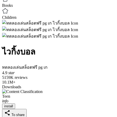
Books
Children
ไวกิ้งบอล
ทดลองเล่นสล็อตฟรี pg เก
4.9
star
5159K reviews
10.1M+
Downloads
Teen
info
install
To share