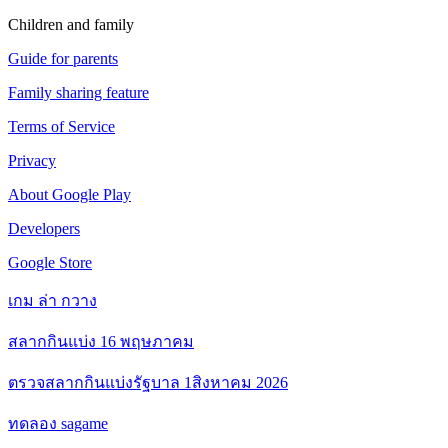
Children and family
Guide for parents
Family sharing feature
Terms of Service
Privacy
About Google Play
Developers
Google Store
เกม ล่า กวาง
สลากกินแบ่ง 16 พฤษภาคม
ตรวจสลากกินแบ่งรัฐบาล 1สิงหาคม 2026
ทดลอง sagame