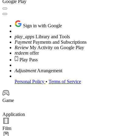
Google Play
Sign in with Google
play_apps
Library and Tools
Payment
Payments and Subscriptions
Review
My Activity on Google Play
redeem
offer
Play Pass
Adjustment
Arrangement
Personal Policy
•
Terms of Service
Game
Application
Film