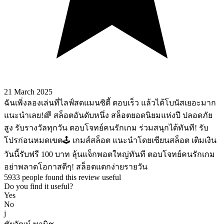
21 March 2025
ฉันเพิ่งลองเล่นที่ไลฟ์สดแมนซิตี้ ตอบเร็ว แล้วได้โบนัสเยอะมาก
แนะนำเลย!🌈 สล็อตอันดับหนึ่ง สล็อตยอดนิยมแห่งปี ปลอดภัย
สูง รับรางวัลทุกวัน ตอบโจทย์คนรักเกม ร่วมสนุกได้ทันที! รับ
โปรก่อนหมดเขต🕹️ เกมส์สล็อต แนะนำโดยเซียนสล็อต เติมเงิน
วันนี้รับฟรี 100 บาท ลุ้นแจ็กพอตใหญ่ทันที ตอบโจทย์คนรักเกม
อย่าพลาดโอกาสดีๆ! สล็อตแตกง่ายรายวัน
5933 people found this review useful
Do you find it useful?
Yes
No
j