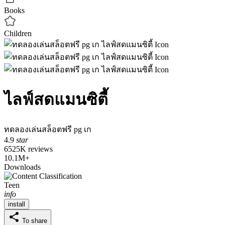
Books
Children
ไลฟ์สดแมนซิตี้
ทดลองเล่นสล็อตฟรี pg เก
4.9
star
6525K reviews
10.1M+
Downloads
Teen
info
install
To share