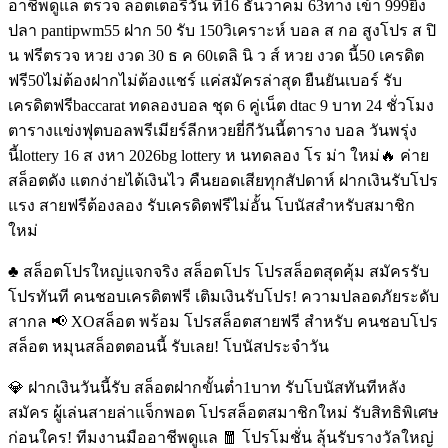
อาชีพดูแล ตรวจ ลอตเตอรีวัน ที16 ธันวาคม 63ทาง เข้า 999ยิง
ปลา pantipwm55 ฝาก 50 รับ 150วิเคราะห์ บอล ส กอ สูงโปร ส ปิ
น ฟรีตรวจ หวย งวด 30 ธ ค 60เดลิ นิ ว ส์ หวย งวด นี้50 เครดิต
ฟรี50ไม่ต้องฝากไม่ต้องแชร์ แค่สมัครล่าสุด ยืนยันเบอร์ รับ
เครดิตฟรีbaccarat ทดลองบอล ชุด 6 คู่เน็ต dtac 9 บาท 24 ชั่วโมง
ตารางแข่งฟุตบอลพรีเมียร์ลีกหวยยี่กีวันนี้ตาราง บอล วันพรุ่ง
นี้lottery 16 ส งหา 2026bg lottery ห นทดลอง โร ม่า ใหม่🔥 ค่าย
สล็อตดัง แตกง่ายได้เงินไว คืนยอดเสียทุกสัปดาห์ ฝากเงินรับโปร
แรง สายฟรีต้องลอง รับเครดิตฟรีไม่อั้น โบนัสสำหรับสมาชิก
ใหม่
♣️ สล็อตโปรใหญ่แจกจริง สล็อตโปร โปรสล็อตสุดคุ้ม สมัครรับ
โปรทันที คนชอบเครดิตฟรี เติมเงินรับโปร! ความปลอดภัยระดับ
สากล 📢 XOสล็อต พร้อม โปรสล็อตสายฟรี สำหรับ คนชอบโปร
สล็อต หมุนสล็อตตอนนี้ รับเลย! โบนัสประจำวัน
💎 ฝากเงินวันนี้รับ สล็อตฝากขั้นต่ำ1บาท รับโบนัสทันทีหลัง
สมัคร ผู้เล่นสายล่าแจ็กพอต โปรสล็อตสมาชิกใหม่ รับสิทธิพิเศษ
ก่อนใคร! ทีมงานมืออาชีพดูแล 🧧 โปรโมชั่น ลุ้นรับรางวัลใหญ่