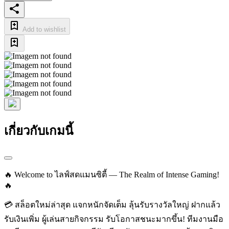
Add to wishlist
เกี่ยวกับเกมนี้
🔥 Welcome to ไลฟ์สดแมนซิตี้ — The Realm of Intense Gaming!
🔥
💳 สล็อตใหม่ล่าสุด แจกหนักจัดเต็ม ลุ้นรับรางวัลใหญ่ ฝากแล้ว
รับเงินเพิ่ม ผู้เล่นสายกิจกรรม รับโอกาสชนะมากขึ้น! ทีมงานมือ