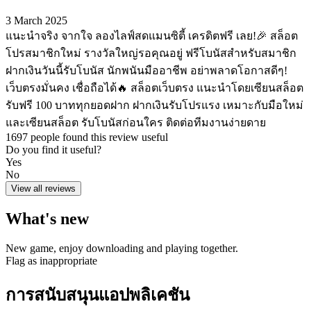
3 March 2025
แนะนำจริง จากใจ ลองไลฟ์สดแมนซิตี้ เครดิตฟรี เลย!🎉 สล็อต
โปรสมาชิกใหม่ รางวัลใหญ่รอคุณอยู่ ฟรีโบนัสสำหรับสมาชิก
ฝากเงินวันนี้รับโบนัส นักพนันมืออาชีพ อย่าพลาดโอกาสดีๆ!
เว็บตรงมั่นคง เชื่อถือได้🔥 สล็อตเว็บตรง แนะนำโดยเซียนสล็อต
รับฟรี 100 บาททุกยอดฝาก ฝากเงินรับโปรแรง เหมาะกับมือใหม่
และเซียนสล็อต รับโบนัสก่อนใคร ติดต่อทีมงานง่ายดาย
1697 people found this review useful
Do you find it useful?
Yes
No
View all reviews
What's new
New game, enjoy downloading and playing together.
Flag as inappropriate
การสนับสนุนแอปพลิเคชัน