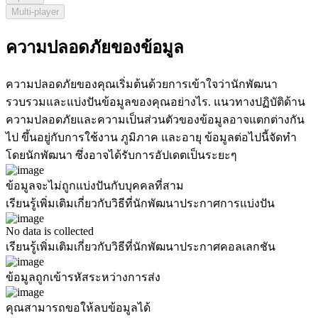
Multi-player
ความปลอดภัยของข้อมูล
ความปลอดภัยของคุณเริ่มต้นด้วยการเข้าใจว่านักพัฒนา
รวบรวมและแบ่งปันข้อมูลของคุณอย่างไร.
แนวทางปฏิบัติด้าน
ความปลอดภัยและความเป็นส่วนตัวของข้อมูลอาจแตกต่างกัน
ไป ขึ้นอยู่กับการใช้งาน ภูมิภาค และอายุ
ข้อมูลต่อไปนี้จัดทำ
โดยนักพัฒนา ซึ่งอาจได้รับการอัปเดตเป็นระยะๆ
ข้อมูลจะไม่ถูกแบ่งปันกับบุคคลที่สาม
เรียนรู้เพิ่มเติมเกี่ยวกับวิธีที่นักพัฒนาประกาศการแบ่งปัน
No data is collected
เรียนรู้เพิ่มเติมเกี่ยวกับวิธีที่นักพัฒนาประกาศคอลเลกชัน
ข้อมูลถูกเข้ารหัสระหว่างการส่ง
คุณสามารถขอให้ลบข้อมูลได้