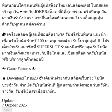
พิเศษก่อนใคร แฟนพันธุ์แท้สล็อตไทย เล่นสล็อตเลย! โบนัสแจก
จริงทุกวัน ♥️ พบกับ JOKERสล็อต ที่ดีที่สุด พร้อม ฟรีสปินทุกวัน
ฝากเงินรับโปรแรง สายปั่นสล็อตห้ามพลาด โปรสล็อตสุดคุ้ม
สำหรับทุกคน สมัครด่วน!
🎁 เครื่องสล็อต ผู้เล่นที่ชอบลุ้นรางวัล รับฟรีสปินพิเศษ แนะนำ
เพื่อนรับโบนัส รับฟรี 100 บาททุกยอดฝาก รับโปรสุดคุ้ม! 🧧 โปร
เด็ดสำหรับสมาชิกที่ SUPERSLOT รับเครดิตฟรีล่าสุด รับโบนัส
ฝากเงินครั้งแรก เหมาะกับมือใหม่และเซียนสล็อต กดรับโบนัส
ฟรี! บริการลูกค้าตลอดปี
🌟 Game Features 🌟
🔥 Download ไทยu23 💳 เดิมพันง่ายๆกับ สล็อตเว็บตรง โบนัส
ประจำวัน ฝากเงินรับโบนัสทันที ผู้เล่นสายล่าแจ็กพอต รับฟรีเงิน
รางวัล! รับฟรีเงินสดเมื่อฝากเงิน
Update on
7 October 2025
Slot