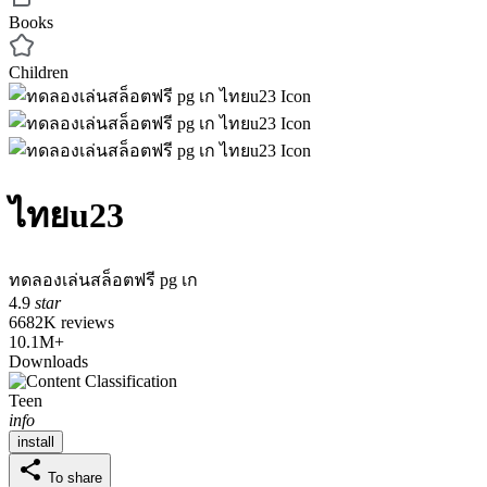
Books
Children
ไทยu23
ทดลองเล่นสล็อตฟรี pg เก
4.9
star
6682K reviews
10.1M+
Downloads
Teen
info
install
To share