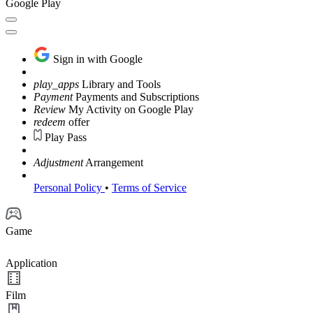
Google Play
Sign in with Google
play_apps
Library and Tools
Payment
Payments and Subscriptions
Review
My Activity on Google Play
redeem
offer
Play Pass
Adjustment
Arrangement
Personal Policy
•
Terms of Service
Game
Application
Film