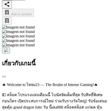
Add to wishlist
เกี่ยวกับเกมนี้
🔥 Welcome to ไทยu23 — The Realm of Intense Gaming!🔥
💵 สล็อต โปรแรงแห่งเดือนนี้ โบนัสจัดเต็มที่สุด รับสิทธิ์พิเศษ
ก่อนใคร เปิดประสบการณ์ใหม่ ร่วมรับรางวัลใหญ่! รับข้อเสนอ
สุดคุ้ม grand dragon lotto วัน นี้aka888 สล็อตสล็อต xo5ผล หุ้น