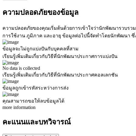
ความปลอดภัยของข้อมูล
ความปลอดภัยของคุณเริ่มต้นด้วยการเข้าใจว่านักพัฒนารวบรวม
การใช้งาน ภูมิภาค และอายุ
ข้อมูลต่อไปนี้จัดทำโดยนักพัฒนา ซึ
ข้อมูลจะไม่ถูกแบ่งปันกับบุคคลที่สาม
เรียนรู้เพิ่มเติมเกี่ยวกับวิธีที่นักพัฒนาประกาศการแบ่งปัน
No data is collected
เรียนรู้เพิ่มเติมเกี่ยวกับวิธีที่นักพัฒนาประกาศคอลเลกชัน
ข้อมูลถูกเข้ารหัสระหว่างการส่ง
คุณสามารถขอให้ลบข้อมูลได้
more information
คะแนนและบทวิจารณ์