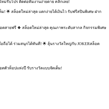
าชิกใหม่รับโปร ติดต่อทีมงานง่ายดาย คลิกเลย!
็ม! 🌟 สล็อตใหม่ล่าสุด แตกง่ายได้เงินไว รับฟรีสปินพิเศษ ฝาก
ปรสล็อตสายฟรี 🍀 สล็อตใหม่ล่าสุด คุณภาพระดับสากล กิจกรรมพิเศษ
ื่อถือได้ ร่วมสนุกได้ทันที! 🌟 ลุ้นรางวัลใหญ่กับ JOKERสล็อต
ตตัวท็อปแห่งปี รับรางวัลแบบจัดเต็ม!