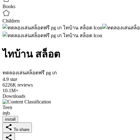
Books
Children
ไทบ้าน สล็อต
ทดลองเล่นสล็อตฟรี pg เก
4.9
star
6226K reviews
10.1M+
Downloads
Teen
info
install
To share