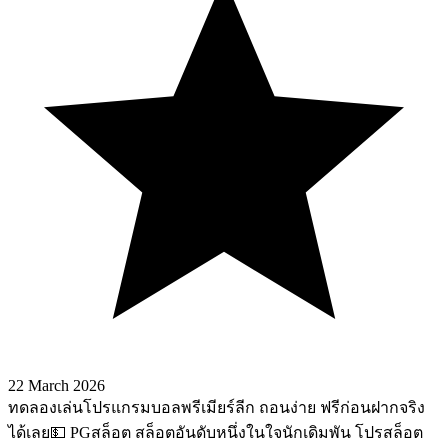
22 March 2026
ทดลองเล่นโปรแกรมบอลพรีเมียร์ลีก ถอนง่าย ฟรีก่อนฝากจริง
ได้เลย💵 PGสล็อต สล็อตอันดับหนึ่งในใจนักเดิมพัน โปรสล็อต