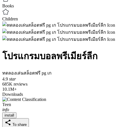
Books
Children
โปรแกรมบอลพรีเมียร์ลีก
ทดลองเล่นสล็อตฟรี pg เก
4.9
star
685K reviews
10.1M+
Downloads
Teen
info
install
To share