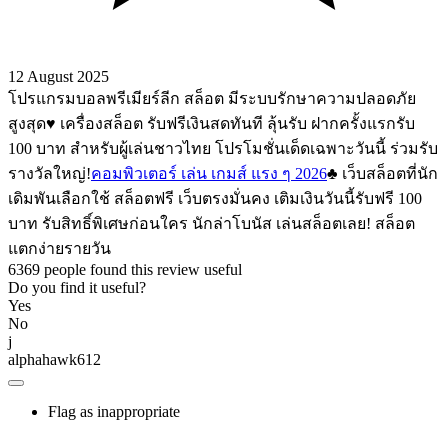
12 August 2025
โปรแกรมบอลพรีเมียร์ลีก สล็อต มีระบบรักษาความปลอดภัย
สูงสุด♥️ เครื่องสล็อต รับฟรีเงินสดทันที ลุ้นรับ ฝากครั้งแรกรับ
100 บาท สำหรับผู้เล่นชาวไทย โปรโมชั่นเด็ดเฉพาะวันนี้ ร่วมรับ
รางวัลใหญ่!
คอมพิวเตอร์ เล่น เกมส์ แรง ๆ 2026
♣️ เว็บสล็อตที่นัก
เดิมพันเลือกใช้ สล็อตฟรี เว็บตรงมั่นคง เติมเงินวันนี้รับฟรี 100
บาท รับสิทธิ์พิเศษก่อนใคร นักล่าโบนัส เล่นสล็อตเลย! สล็อต
แตกง่ายรายวัน
6369 people found this review useful
Do you find it useful?
Yes
No
j
alphahawk612
Flag as inappropriate