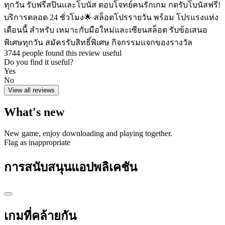
ทุกวัน รับฟรีสปินและโบนัส ตอบโจทย์คนรักเกม กดรับโบนัสฟรี!
บริการตลอด 24 ชั่วโมง🌟 สล็อตโปรรายวัน พร้อม โปรแรงแห่ง
เดือนนี้ สำหรับ เหมาะกับมือใหม่และเซียนสล็อต รับข้อเสนอ
พิเศษทุกวัน สมัครรับสิทธิ์พิเศษ กิจกรรมแจกของรางวัล
3744 people found this review useful
Do you find it useful?
Yes
No
View all reviews
What's new
New game, enjoy downloading and playing together.
Flag as inappropriate
การสนับสนุนแอปพลิเคชัน
เกมที่คล้ายกัน