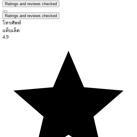
Ratings and reviews checked
Ratings and reviews checked
โทรศัพท์
แท็บเล็ต
4.9