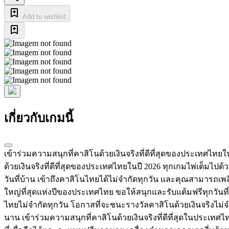
Add to wishlist
เกี่ยวกับเกมนี้
เข้าร่วมความสนุกที่คาสิโนด้วยเงินจริงที่ดีที่สุดของประเทศไทยใ
ด้วยเงินจริงที่ดีที่สุดของประเทศไทยในปี 2026 ทุกเกมไพ่เต็มไ
วันที่บ้าน เข้าถึงคาสิโนไทยได้ไม่จำกัดทุกวัน และคุณสามารถเพ
ใหญ่ที่สุดแห่งปีของประเทศไทย ขอให้สนุกและรับแต้มฟรีทุกวันที่
ไทยไม่จำกัดทุกวัน โอกาสที่จะชนะรางวัลคาสิโนด้วยเงินจริงไม่จ
นาน เข้าร่วมความสนุกที่คาสิโนด้วยเงินจริงที่ดีที่สุดในประเท