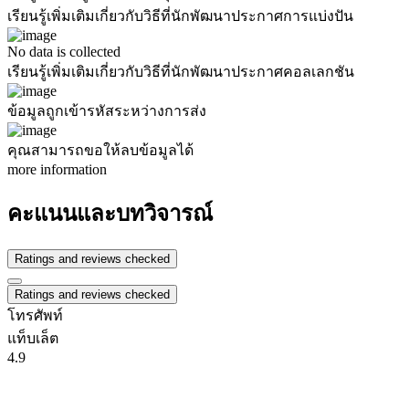
เรียนรู้เพิ่มเติมเกี่ยวกับวิธีที่นักพัฒนาประกาศการแบ่งปัน
No data is collected
เรียนรู้เพิ่มเติมเกี่ยวกับวิธีที่นักพัฒนาประกาศคอลเลกชัน
ข้อมูลถูกเข้ารหัสระหว่างการส่ง
คุณสามารถขอให้ลบข้อมูลได้
more information
คะแนนและบทวิจารณ์
Ratings and reviews checked
Ratings and reviews checked
โทรศัพท์
แท็บเล็ต
4.9