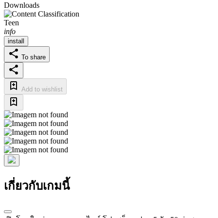
Downloads
Teen
info
install
To share
Add to wishlist
เกี่ยวกับเกมนี้