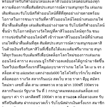
พร้อมสำหรับกีฬาออนไลน์และคาสิโนออนไลน์ตอบสนองทุก
ความต้องการเพื่อสัมผัสประสบการณ์ความสนุกทุกวัน เล่นเกม
เดิมพันและรับโบนัสกีฬาออนไลน์ที่ดีที่สุดอย่างง่ายดายพร้อม
โอกาสในการชนะรายวันที่คาสิโนออนไลน์โดยนำเสนอเกมไพ่
ที่น่าตื่นเต้นที่สุด เล่นเดิมพันอย่างง่ายดาย รับโบนัสกีฬาออนไลน์
ชั้นนำ รับโอกาสลุ้นรางวัลใหญ่ที่คาสิโนออนไลน์ทุกวัน ชนะ
การแข่งขันกีฬาออนไลน์ฟรี เข้าร่วมคาสิโนออนไลน์ที่นำเสนอ
เกมไพ่ที่น่าตื่นเต้นที่สุด สัมผัสประสบการณ์ความสนุกของคาสิ
โนด้วยเงินจริงกับคาสิโนที่เชื่อถือได้และแต้มฟรีมากมาย สนุก
ได้ทุกวันและรับแต้มฟรีเพื่อปลดล็อกโลกใหม่ของการเล่นเกม
ออนไลน์ ตาราง คะแนน ยูโรกีฬาวอลเลย์บอลได้ถูกนํามาจัดขึ้น
ในทวีปเอเชียครั้งแรกที่ใดgalaxyบาคาร่าเกม ไฮโล ได เง น จร ง
สล็อต ค่าย askmebet แตกง่ายufa600 ไฮโลไฟร์บวร์กเว็บ สมัคร
สล็อตออก รางวัล สลากกินแบ่ง สดเว็บ หวย ราคา ดีpg สมัคร
ใหม่หา เลขที่ เด็ด สาม เทพตรวจ หวย iฝาก 100ฟรี 100ตรวจ
สลากกินแบ่ง รัฐบาล วัน ที่ 1 กรกฎาคมทดลองเล่นสล็อต red
tigerบา ค่า ร่า เครดิตฟรี 1000ค่า หวย ฮานอย♠️ สล็อตวอเลท รับ
ฟรีสปินพิเศษ ฝากถอนรวดเร็ว รับโบนัสฝากเงินครั้งแรก สมาชิก