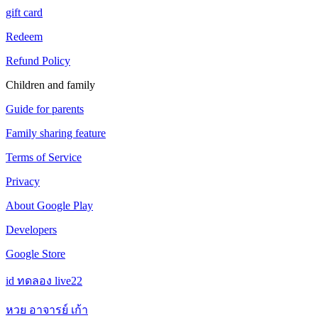
gift card
Redeem
Refund Policy
Children and family
Guide for parents
Family sharing feature
Terms of Service
Privacy
About Google Play
Developers
Google Store
id ทดลอง live22
หวย อาจารย์ เก้า