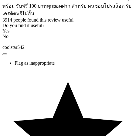
พร้อม รับฟรี 100 บาททุกยอดฝาก สำหรับ คนชอบโปรสล็อต รับ
เครดิตฟรีไม่อั้น
3914 people found this review useful
Do you find it useful?
Yes
No
j
coolstar542
Flag as inappropriate